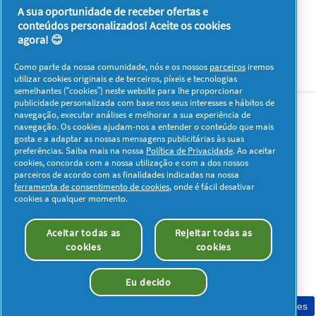
A sua oportunidade de receber ofertas e
conteúdos personalizados! Aceite os cookies
agora! 😊
Como parte da nossa comunidade, nós e os nossos
parceiros
iremos
utilizar cookies originais e de terceiros, píxeis e tecnologias
semelhantes (“cookies”) neste website para lhe proporcionar
Sobre nós
Contacto
Visitar www.pg.com
publicidade personalizada com base nos seus interesses e hábitos de
navegação, executar análises e melhorar a sua experiência de
navegação. Os cookies ajudam-nos a entender o conteúdo que mais
Redes Sociais
gosta e a adaptar as nossas mensagens publicitárias às suas
preferências. Saiba mais na nossa
Política de Privacidade
. Ao aceitar
cookies, concorda com a nossa utilização e com a dos nossos
parceiros de acordo com as finalidades indicadas na nossa
ferramenta de consentimento de cookies
, onde é fácil desativar
cookies a qualquer momento.
Os meus dados
Privacidade
Sobre os Cookies
Aceitar todas as
Rejeitar todas as
Termos e Condições
Declaração de Acessibilidade
cookies
cookies
© 2026 Procter & Gamble. Todos os direitos reservados. O uso e
acesso à informação presentes neste site estão sujeitos aos
Eu decido
termos e condições definidos no nosso acordo legal.
Consentimento de cookies