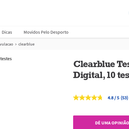
Dicas
Movidos Pelo Desporto
ovulacao
clearblue
Clearblue Te
Digital, 10 te
4.8
(53)
4.8
de
5
estrelas,
valor
DÊ UMA OPINIÃ
médio
de