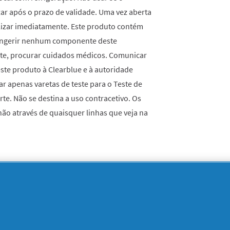
izar após o prazo de validade. Uma vez aberta
tilizar imediatamente. Este produto contém
 ingerir nenhum componente deste
nte, procurar cuidados médicos. Comunicar
ste produto à Clearblue e à autoridade
r apenas varetas de teste para o Teste de
te. Não se destina a uso contracetivo. Os
não através de quaisquer linhas que veja na
tes superior e inferior a partir da
emova as pilhas debaixo da tampa metálica
 sistema de reciclagem adequado. Cuidado:
s pilhas no fogo. Não engolir. Manter fora