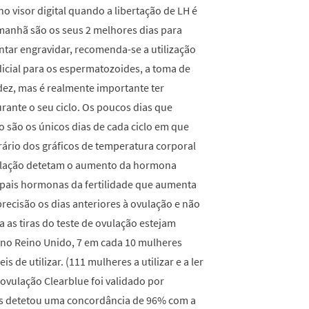
o visor digital quando a libertação de LH é
amanhã são os seus 2 melhores dias para
entar engravidar, recomenda-se a utilização
dicial para os espermatozoides, a toma de
idez, mas é realmente importante ter
rante o seu ciclo. Os poucos dias que
 são os únicos dias de cada ciclo em que
ário dos gráficos de temperatura corporal
ovulação detetam o aumento da hormona
ncipais hormonas da fertilidade que aumenta
precisão os dias anteriores à ovulação e não
as tiras do teste de ovulação estejam
no Reino Unido, 7 em cada 10 mulheres
s de utilizar. (111 mulheres a utilizar e a ler
e ovulação Clearblue foi validado por
s detetou uma concordância de 96% com a