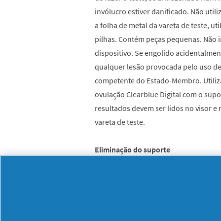
invólucro estiver danificado. Não util
a folha de metal da vareta de teste, u
pilhas. Contém peças pequenas. Não
dispositivo. Se engolido acidentalme
qualquer lesão provocada pelo uso de
competente do Estado-Membro. Utiliza
ovulação Clearblue Digital com o supor
resultados devem ser lidos no visor e 
vareta de teste.
Eliminação do suporte
Depois de usar o suporte, separe as par
extremidade mais próxima do visor. R
central e elimine-as de acordo com o
não desmonte, recarregue ou elimine a