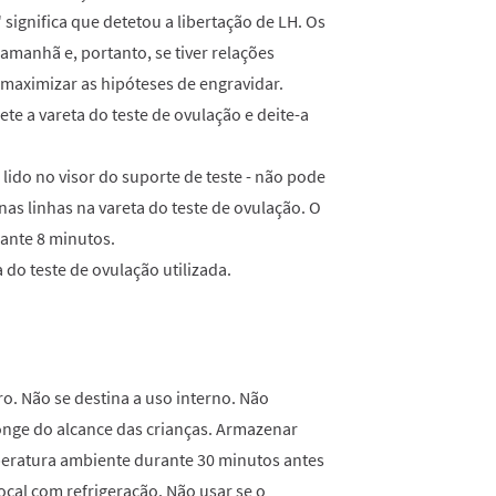
 significa que detetou a libertação de LH. Os
e amanhã e, portanto, se tiver relações
 maximizar as hipóteses de engravidar.
ejete a vareta do teste de ovulação e deite-a
lido no visor do suporte de teste - não pode
as linhas na vareta do teste de ovulação. O
ante 8 minutos.
a do teste de ovulação utilizada.
ro. Não se destina a uso interno. Não
 longe do alcance das crianças. Armazenar
emperatura ambiente durante 30 minutos antes
ocal com refrigeração. Não usar se o