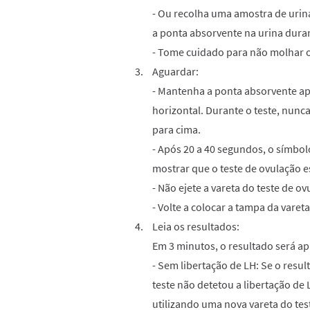
- Ou recolha uma amostra de urin
a ponta absorvente na urina dura
- Tome cuidado para não molhar o
Aguardar:
- Mantenha a ponta absorvente ap
horizontal. Durante o teste, nunc
para cima.
- Após 20 a 40 segundos, o símbolo
mostrar que o teste de ovulação es
- Não ejete a vareta do teste de o
- Volte a colocar a tampa da varet
Leia os resultados:
Em 3 minutos, o resultado será ap
- Sem libertação de LH: Se o resul
teste não detetou a libertação d
utilizando uma nova vareta do tes