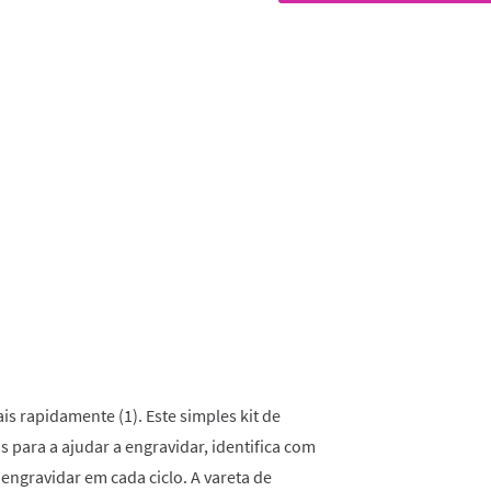
classificação.
Read
53
Reviews.
Link
para
a
mesma
página.
is rapidamente (1). Este simples kit de
para a ajudar a engravidar, identifica com
engravidar em cada ciclo. A vareta de