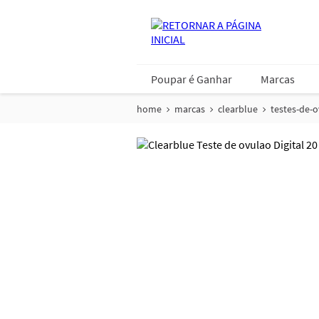
Poupar é Ganhar
Marcas
home
marcas
clearblue
testes-de-