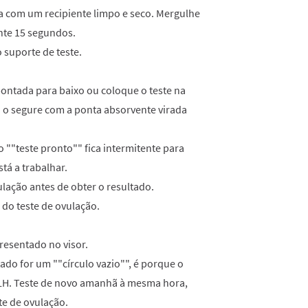
a com um recipiente limpo e seco. Mergulhe
nte 15 segundos.
 suporte de teste.
ontada para baixo ou coloque o teste na
a o segure com a ponta absorvente virada
 ""teste pronto"" fica intermitente para
tá a trabalhar.
vulação antes de obter o resultado.
a do teste de ovulação.
resentado no visor.
tado for um ""círculo vazio"", é porque o
e LH. Teste de novo amanhã à mesma hora,
te de ovulação.