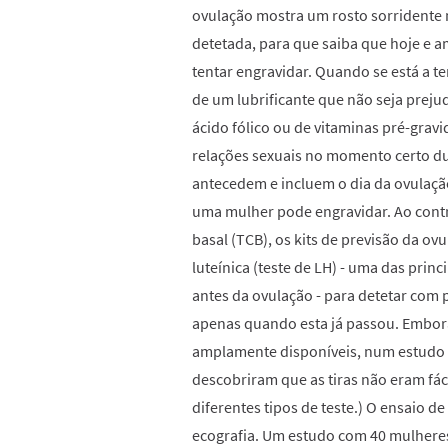
ovulação mostra um rosto sorridente n
detetada, para que saiba que hoje e 
tentar engravidar. Quando se está a t
de um lubrificante que não seja preju
ácido fólico ou de vitaminas pré-grav
relações sexuais no momento certo du
antecedem e incluem o dia da ovulação
uma mulher pode engravidar. Ao contr
basal (TCB), os kits de previsão da 
luteínica (teste de LH) - uma das pri
antes da ovulação - para detetar com 
apenas quando esta já passou. Embora 
amplamente disponíveis, num estudo 
descobriram que as tiras não eram fácei
diferentes tipos de teste.) O ensaio d
ecografia. Um estudo com 40 mulhere