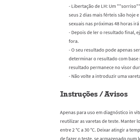
- Libertação de LH: Um ""sorriso""
seus 2 dias mais férteis são hoje 
sexuais nas próximas 48 horas irá
- Depois de ler o resultado final, 
fora.
- O seu resultado pode apenas ser 
determinar o resultado com base n
resultado permanece no visor dur
- Não volte a introduzir uma varet
Instruções / Avisos
Apenas para uso em diagnóstico in vit
reutilizar as varetas de teste. Manter
entre 2 °C a 30 °C. Deixar atingir a t
de fazer o teste, se armazenado num l