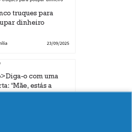
nco truques para
upar dinheiro
ília
23/09/2025
>Diga-o com uma
rta: “Mãe, estás a
zer tudo bem”</p>
ília
23/09/2025