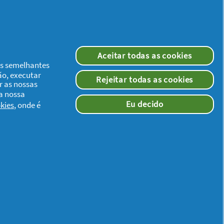
Aceitar todas as cookies
ias semelhantes
ão, executar
Rejeitar todas as cookies
r as nossas
 a nossa
Eu decido
kies
, onde é
Redes Sociais
ade
os aos termos e condições definidos no
Consentimento de cookies