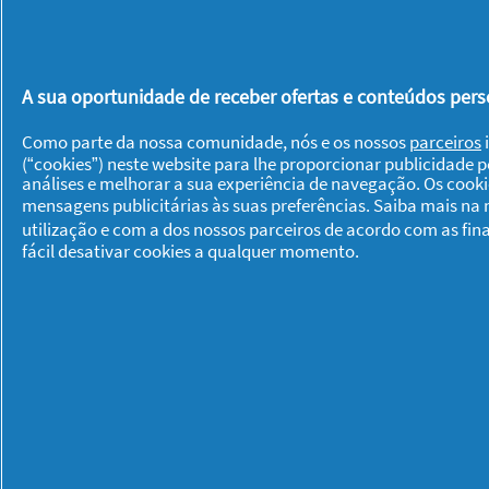
A sua oportunidade de receber ofertas e conteúdos perso
Como parte da nossa comunidade, nós e os nossos
parceiros
i
(“cookies”) neste website para lhe proporcionar publicidade 
análises e melhorar a sua experiência de navegação. Os cook
mensagens publicitárias às suas preferências. Saiba mais na
utilização e com a dos nossos parceiros de acordo com as fin
Sobre P & G
fácil desativar cookies a qualquer momento.
Sobre nós
Contacto
Visitar www.pg.com
Os meus dados
Privacidade
Sob
© 2026 Procter & Gamble. Todos os direitos
nosso acordo legal.