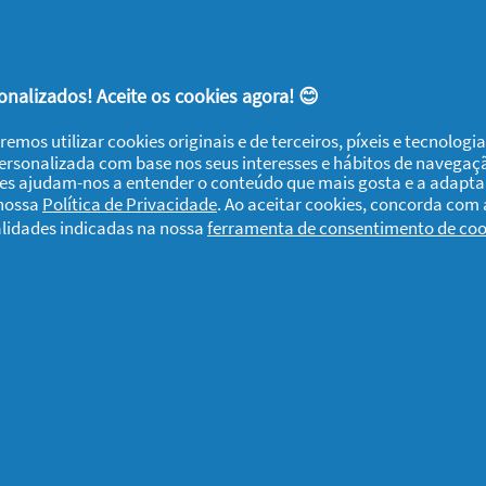
1
2
3
17
nalizados! Aceite os cookies agora! 😊
remos utilizar cookies originais e de terceiros, píxeis e tecnolog
personalizada com base nos seus interesses e hábitos de navegaç
ies ajudam-nos a entender o conteúdo que mais gosta e a adapta
 nossa
Política de Privacidade
. Ao aceitar cookies, concorda com
alidades indicadas na nossa
ferramenta de consentimento de coo
re os Cookies
Termos e Condições
Declaração de Acessibilid
 reservados. O uso e acesso à informação presentes neste site estão sujeit