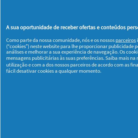
A sua oportunidade de receber ofertas e conteúdos perso
Como parte da nossa comunidade, nós e os nossos
parceiros
i
(“cookies”) neste website para lhe proporcionar publicidade 
análises e melhorar a sua experiência de navegação. Os cook
mensagens publicitárias às suas preferências. Saiba mais na
utilização e com a dos nossos parceiros de acordo com as fin
Sobre P & G
fácil desativar cookies a qualquer momento.
Sobre nós
Contacto
Visitar www.pg.com
Os meus dados
Privacidade
Sob
© 2026 Procter & Gamble. Todos os direitos
nosso acordo legal.