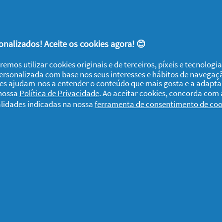
1
2
3
17
nalizados! Aceite os cookies agora! 😊
remos utilizar cookies originais e de terceiros, píxeis e tecnolog
personalizada com base nos seus interesses e hábitos de navegaç
ies ajudam-nos a entender o conteúdo que mais gosta e a adapta
 nossa
Política de Privacidade
. Ao aceitar cookies, concorda com
alidades indicadas na nossa
ferramenta de consentimento de coo
re os Cookies
Termos e Condições
Declaração de Acessibilid
 reservados. O uso e acesso à informação presentes neste site estão sujeit