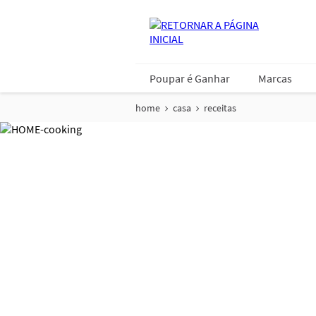
Poupar é Ganhar
Marcas
home
casa
receitas