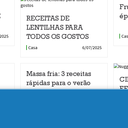
Fr
E
ép
RECEITAS DE
LENTILHAS PARA
TODOS OS GOSTOS
2025
Ca
Casa
6/07/2025
Massa fria: 3 receitas
CI
rápidas para o verão
FE
Casa
27/05/2025
2025
Ca