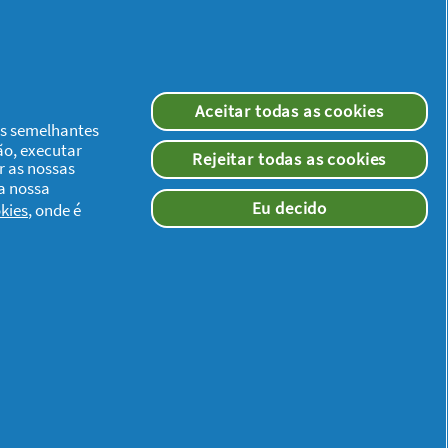
Aceitar todas as cookies
ias semelhantes
ão, executar
Rejeitar todas as cookies
r as nossas
 a nossa
Eu decido
kies
, onde é
Redes Sociais
ade
os aos termos e condições definidos no
Consentimento de cookies