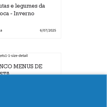
utas e legumes da
oca - Inverno
sa
6/07/2025
NCO MENUS DE
STA
sa
31/08/2023