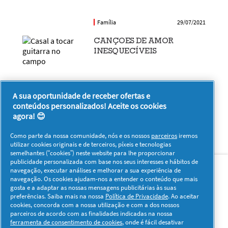
Família
29/07/2021
CANÇOES DE AMOR
INESQUECÍVEIS
Família
29/07/2021
A sua oportunidade de receber ofertas e
conteúdos personalizados! Aceite os cookies
agora! 😊
Como parte da nossa comunidade, nós e os nossos
parceiros
iremos
utilizar cookies originais e de terceiros, píxeis e tecnologias
semelhantes (“cookies”) neste website para lhe proporcionar
Sobre nós
Contacto
Visitar www.pg.com
publicidade personalizada com base nos seus interesses e hábitos de
navegação, executar análises e melhorar a sua experiência de
navegação. Os cookies ajudam-nos a entender o conteúdo que mais
Redes Sociais
gosta e a adaptar as nossas mensagens publicitárias às suas
preferências. Saiba mais na nossa
Política de Privacidade
. Ao aceitar
cookies, concorda com a nossa utilização e com a dos nossos
parceiros de acordo com as finalidades indicadas na nossa
ferramenta de consentimento de cookies
, onde é fácil desativar