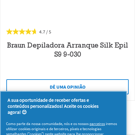
4.7
Braun Depiladora Arranque Silk Epil
S9 9-030
DÊ UMA OPINIÃO
A sua oportunidade de receber ofertas e
conteúdos personalizados! Aceite os cookies
agora! 😊
Como parte da nossa comunidade, nós e os nossos
parceiros
iremos
utilizar cookies originais e de terceiros, píxeis e tecnologias
semelhantes (“cookies”) neste website para lhe proporcionar