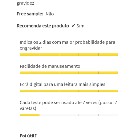
gravidez
Free sample:
Não
Recomenda este produto
✔
Sim
Indica os 2 dias com maior probabilidade para
engravidar
Indica
os
Facilidade de manuseamento
2
dias
Facilidade
com
de
Ecrã digital para uma leitura mais simples
maior
manuseamento,
probabilidade
5
Ecrã
para
em
digital
Cada teste pode ser usado até 7 vezes (possui 7
engravidar,
5
para
varetas)
5
uma
em
leitura
Cada
5
mais
teste
simples,
pode
Foi útil?
5
ser