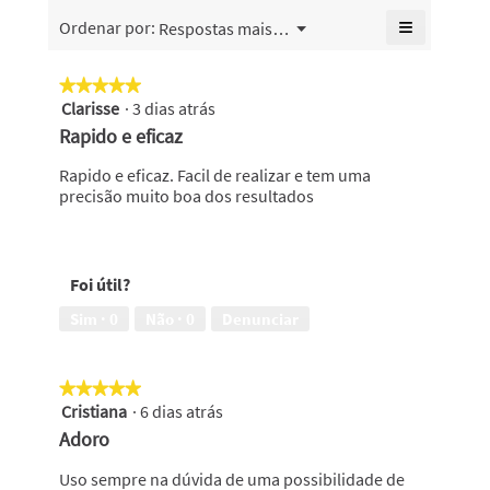
é
7
≡
Menu
Ordenar por:
Respostas mais recentes
4.3
▼
varetas),
Se
de
o
clicar
5.
no
valor
★★★★★
★★★★★
seguinte
de
Clarisse
·
3 dias atrás
5
botão
classifica
atualiza
em
Rapido e eficaz
o
geral
5
conteúdo
é
abaixo
estrelas.
Rapido e eficaz. Facil de realizar e tem uma
2.3
precisão muito boa dos resultados
de
5.
Foi útil?
Sim ·
0
Não ·
0
Denunciar
★★★★★
★★★★★
Cristiana
·
6 dias atrás
5
em
Adoro
5
estrelas.
Uso sempre na dúvida de uma possibilidade de