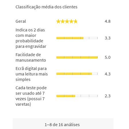
Classificação média dos clientes
Geral,
Geral
4.8
★★★★★
★★★★★
o
Indica
Indica os 2 dias
valor
os
com maior
de
3.3
2
probabilidade
classifica
dias
para engravidar
geral
com
é
Facilidade
Facilidade de
maior
5.0
4.8
de
manuseamento
probabilid
de
manuseam
para
Ecrã
5.
Ecrã digital para
o
engravidar,
digital
uma leitura mais
4.3
valor
o
para
simples
de
valor
uma
classifica
Cada
Cada teste pode
de
leitura
geral
teste
ser usado até 7
classifica
mais
2.3
é
pode
vezes (possui 7
geral
simples,
5
ser
varetas)
é
o
de
usado
3.3
valor
5.
até
de
de
7
5.
classifica
vezes
1–8 de 16 análises
geral
(possui