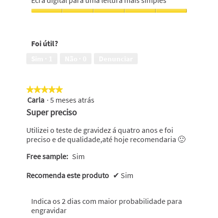
Ecrã digital para uma leitura mais simples
manuseamento,
5
Ecrã
em
digital
5
para
Foi útil?
uma
leitura
Sim ·
1
Não ·
0
Denunciar
mais
simples,
5
★★★★★
★★★★★
em
Carla
·
5 meses atrás
5
5
em
Super preciso
5
estrelas.
Utilizei o teste de gravidez á quatro anos e foi
preciso e de qualidade,até hoje recomendaria 🙂
Free sample:
Sim
Recomenda este produto
✔
Sim
Indica os 2 dias com maior probabilidade para
engravidar