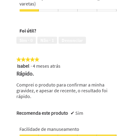
engravidar,
5
para
varetas)
5
uma
em
leitura
Cada
5
mais
teste
simples,
pode
Foi útil?
5
ser
em
usado
Sim ·
0
Não ·
1
Denunciar
5
até
7
vezes
★★★★★
★★★★★
(possui
Isabel
·
4 meses atrás
7
5
varetas),
em
Rápido.
1
5
em
estrelas.
Comprei o produto para confirmar a minha
5
gravidez, e apesar de recente, o resultado foi
rápido.
Recomenda este produto
✔
Sim
Facilidade de manuseamento