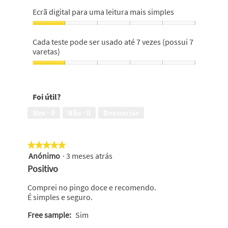
com
de
Ecrã digital para uma leitura mais simples
maior
manuseamento,
probabilidade
5
Ecrã
para
em
digital
Cada teste pode ser usado até 7 vezes (possui 7
engravidar,
5
para
varetas)
1
uma
em
leitura
Cada
5
mais
teste
simples,
pode
Foi útil?
1
ser
em
usado
Sim ·
0
Não ·
0
Denunciar
5
até
7
vezes
★★★★★
★★★★★
(possui
Anónimo
·
3 meses atrás
7
5
varetas),
em
Positivo
1
5
em
estrelas.
Comprei no pingo doce e recomendo.
5
É simples e seguro.
Free sample:
Sim