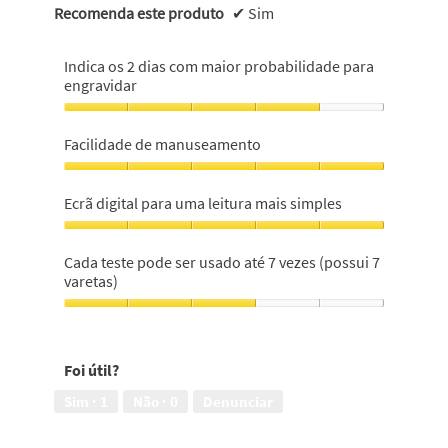
Recomenda este produto
✔
Sim
Indica os 2 dias com maior probabilidade para
engravidar
Indica
os
Facilidade de manuseamento
2
dias
Facilidade
com
de
Ecrã digital para uma leitura mais simples
maior
manuseamento,
probabilidade
5
Ecrã
para
em
digital
Cada teste pode ser usado até 7 vezes (possui 7
engravidar,
5
para
varetas)
4
uma
em
leitura
Cada
5
mais
teste
simples,
pode
Foi útil?
5
ser
em
usado
Sim ·
1
Não ·
0
Denunciar
5
até
7