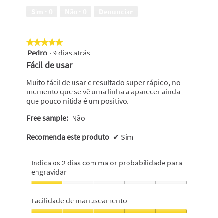
em
usado
Sim ·
0
Não ·
0
Denunciar
5
até
7
vezes
★★★★★
★★★★★
(possui
Pedro
·
9 dias atrás
7
5
varetas),
em
Fácil de usar
1
5
em
estrelas.
Muito fácil de usar e resultado super rápido, no
5
momento que se vê uma linha a aparecer ainda
que pouco nítida é um positivo.
Free sample:
Não
Recomenda este produto
✔
Sim
Indica os 2 dias com maior probabilidade para
engravidar
Indica
os
Facilidade de manuseamento
2
dias
Facilidade