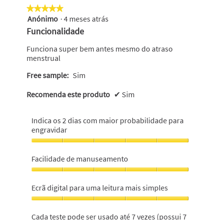
vezes
★★★★★
★★★★★
(possui
Anónimo
·
4 meses atrás
7
5
varetas),
em
Funcionalidade
3
5
em
estrelas.
Funciona super bem antes mesmo do atraso
5
menstrual
Free sample:
Sim
Recomenda este produto
✔
Sim
Indica os 2 dias com maior probabilidade para
engravidar
Indica
os
Facilidade de manuseamento
2
dias
Facilidade
com
de
Ecrã digital para uma leitura mais simples
maior
manuseamento,
probabilidade
5
Ecrã
para
em
digital
Cada teste pode ser usado até 7 vezes (possui 7