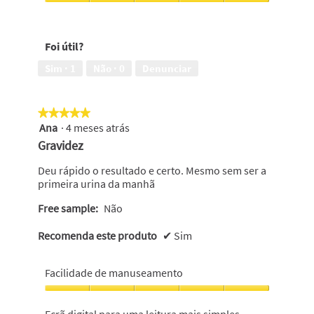
Facilidade
de
manuseamento,
Foi útil?
5
em
Sim ·
1
Não ·
0
Denunciar
5
★★★★★
★★★★★
Ana
·
4 meses atrás
5
em
Gravidez
5
estrelas.
Deu rápido o resultado e certo. Mesmo sem ser a
primeira urina da manhã
Free sample:
Não
Recomenda este produto
✔
Sim
Facilidade de manuseamento
Facilidade
de