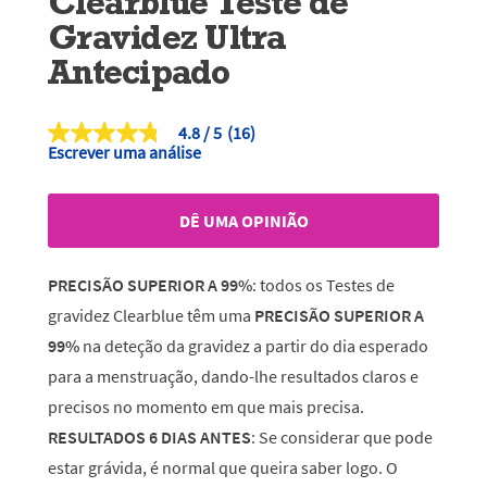
Clearblue Teste de
Gravidez Ultra
Antecipado
4.8
(16)
4.8
Escrever uma análise
de
5
estrelas,
valor
DÊ UMA OPINIÃO
médio
de
classificação.
Read
PRECISÃO SUPERIOR A 99%
: todos os Testes de
16
Reviews.
gravidez Clearblue têm uma
PRECISÃO SUPERIOR A
Link
99%
na deteção da gravidez a partir do dia esperado
para
a
para a menstruação, dando-lhe resultados claros e
mesma
página.
precisos no momento em que mais precisa.
RESULTADOS 6 DIAS ANTES
: Se considerar que pode
estar grávida, é normal que queira saber logo. O