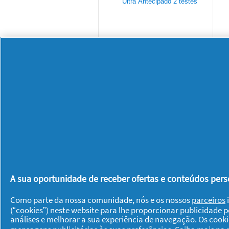
0.0
Clearblue Teste
de Gravidez
Ultra
Antecipado
A sua oportunidade de receber ofertas e conteúdos perso
DÊ UMA OPINIÃO
Como parte da nossa comunidade, nós e os nossos
parceiros
i
(“cookies”) neste website para lhe proporcionar publicidade 
análises e melhorar a sua experiência de navegação. Os cook