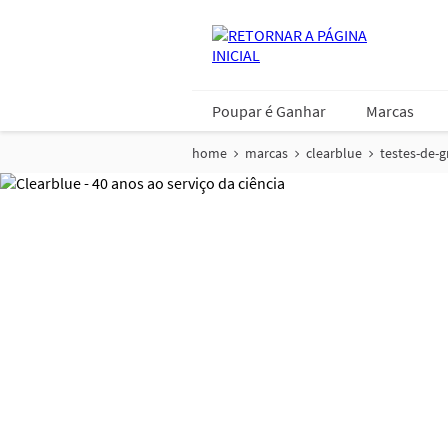
Poupar é Ganhar
Marcas
home
marcas
clearblue
testes-de-g