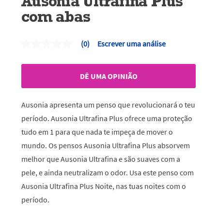
Ausonia Ultrafina Plus
com abas
(0)
Escrever uma análise
Sem
valor
de
classificação
DÊ UMA OPINIÃO
Link
para
a
mesma
Ausonia apresenta um penso que revolucionará o teu
página.
período. Ausonia Ultrafina Plus ofrece uma proteção
tudo em 1 para que nada te impeça de mover o
mundo. Os pensos Ausonia Ultrafina Plus absorvem
melhor que Ausonia Ultrafina e são suaves com a
pele, e ainda neutralizam o odor. Usa este penso com
Ausonia Ultrafina Plus Noite, nas tuas noites com o
período.