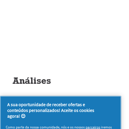
Análises
★★★★★
A sua oportunidade de receber ofertas e
Sem
conteúdos personalizados! Aceite os cookies
Seja o primeiro a analisar este produto
valor
.
agora! 😊
de
Esta
classificação
ação
Como parte da nossa comunidade, nós e os nossos
parceiros
iremos