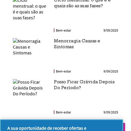
quais são as suas fases?
Bem-estar
9/09/2025
Menorragia Causas e
Sintomas
Bem-estar
9/09/2025
Posso Ficar Grávida Depois
Do Período?
Bem-estar
9/09/2025
A sua oportunidade de receber ofertas e
VEJA TODOS OS ARTIGOS