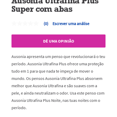
Ausonia Ultrafina Plus
Super com abas
(0)
Escrever uma análise
Sem
valor
de
classificação
DÊ UMA OPINIÃO
Link
para
a
mesma
Ausonia apresenta um penso que revolucionará o teu
página.
período. Ausonia Ultrafina Plus ofrece uma proteção
tudo em 1 para que nada te impeça de mover o
mundo. Os pensos Ausonia Ultrafina Plus absorvem
melhor que Ausonia Ultrafina e são suaves com a
pele, e ainda neutralizam o odor. Usa este penso com
Ausonia Ultrafina Plus Noite, nas tuas noites com o
período.