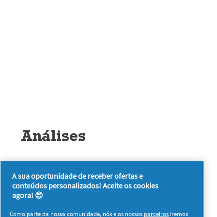
Análises
★★★★★
A sua oportunidade de receber ofertas e
Sem
conteúdos personalizados! Aceite os cookies
Seja o primeiro a analisar este produto
valor
.
agora! 😊
de
Esta
classificação
ação
Como parte da nossa comunidade, nós e os nossos
parceiros
iremos