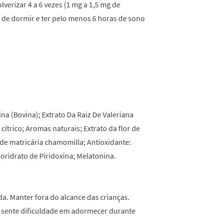
lverizar 4 a 6 vezes (1 mg a 1,5 mg de
 de dormir e ter pelo menos 6 horas de sono
ina (Bovina); Extrato Da Raiz De Valeriana
 cítrico; Aromas naturais; Extrato da flor de
r de matricária chamomilla; Antioxidante:
loridrato de Piridoxina; Melatonina.
a. Manter fora do alcance das crianças.
e sente dificuldade em adormecer durante