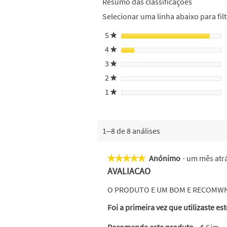
Resumo das classificações
Selecionar uma linha abaixo para filt
5
estrelas
★
4
estrelas
★
3
estrelas
★
2
estrelas
★
1
estrelas
★
1–8 de 8 análises
Anónimo
·
um mês atr
★★★★★
★★★★★
5
AVALIACAO
em
5
O PRODUTO E UM BOM E RECOMWN
estrelas.
Foi a primeira vez que utilizaste es
Recomenda este produto
✔
Sim