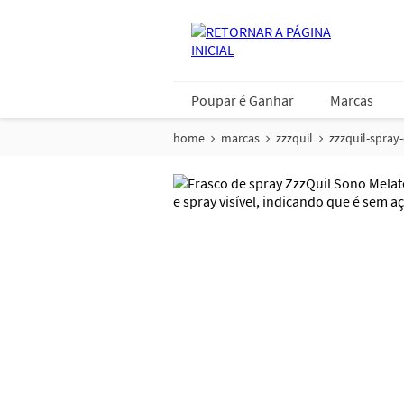
Poupar é Ganhar
Marcas
home
marcas
zzzquil
zzzquil-spray