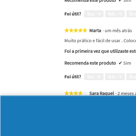
Foi útil?
Sim ·
0
Não ·
0
De
Marta
·
um mês atrás
★★★★★
★★★★★
5
Muito prático e fácil de usar . Col
em
5
Foi a primeira vez que utilizaste es
estrelas.
Recomenda este produto
✔
Sim
Foi útil?
Sim ·
0
Não ·
0
De
Sara Raquel
·
2 meses 
★★★★★
★★★★★
4
Pratico e de fácil transporte e
em
5
Comprei e estou contente porque e
estrelas.
viagem
Foi a primeira vez que utilizaste es