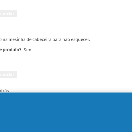
nunciar
oco na mesinha de cabeceira para não esquecer.
te produto?
Sim
nunciar
atrás
m viagens
 fácil ter na cabeceira da cama e ao mesmo tempo de levar comig
te produto?
Sim