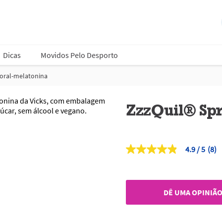
Dicas
Movidos Pelo Desporto
-oral-melatonina
ZzzQuil® Spr
4.9
(8)
4.9
de
5
estrelas,
valor
DÊ UMA OPINIÃ
médio
de
classificação.
Read