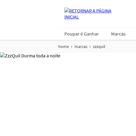
Poupar é Ganhar
Marcas
home
marcas
zzzquil