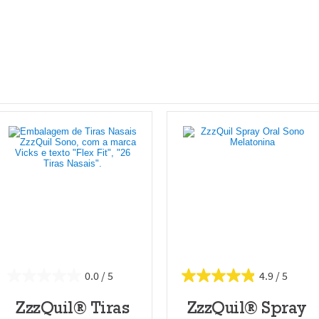
0.0
4.9
ZzzQuil® Tiras
ZzzQuil® Spray