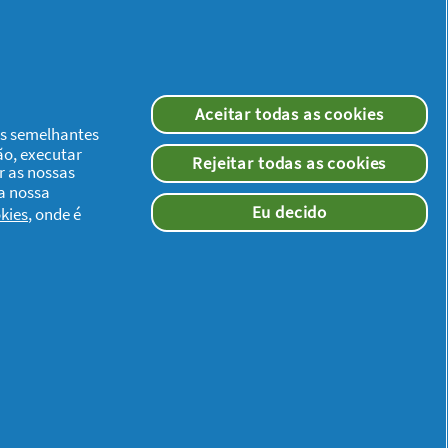
Aceitar todas as cookies
ias semelhantes
ão, executar
Rejeitar todas as cookies
r as nossas
 a nossa
Eu decido
kies
, onde é
Redes Sociais