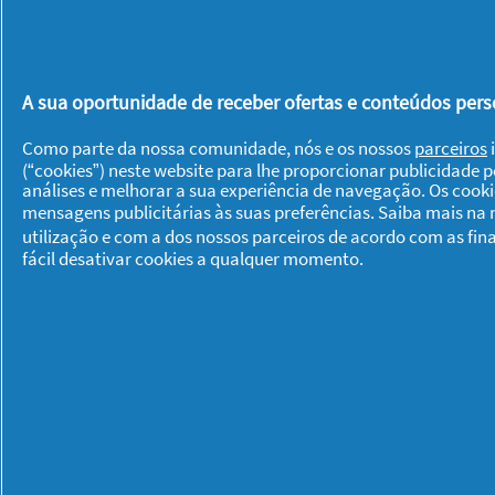
ZzzQuil® Forte
A sua oportunidade de receber ofertas e conteúdos perso
Como parte da nossa comunidade, nós e os nossos
parceiros
i
(“cookies”) neste website para lhe proporcionar publicidade 
DÊ UMA OPINIÃO
análises e melhorar a sua experiência de navegação. Os cook
mensagens publicitárias às suas preferências. Saiba mais na
utilização e com a dos nossos parceiros de acordo com as fin
fácil desativar cookies a qualquer momento.
Sobre P & G
Sobre nós
Contacto
Visitar www.pg.com