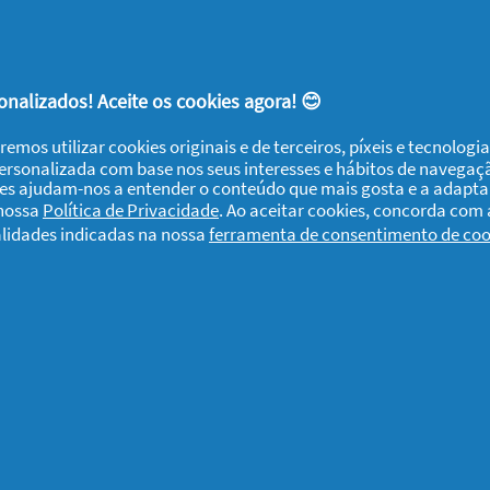
ZzzQuil® Sono
nalizados! Aceite os cookies agora! 😊
remos utilizar cookies originais e de terceiros, píxeis e tecnolog
personalizada com base nos seus interesses e hábitos de navegaç
DÊ UMA OPINIÃO
ies ajudam-nos a entender o conteúdo que mais gosta e a adapta
 nossa
Política de Privacidade
. Ao aceitar cookies, concorda com
alidades indicadas na nossa
ferramenta de consentimento de coo