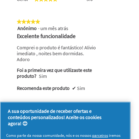
o
valor
de
classificação
★★★★★
★★★★★
geral
Anónimo
·
um mês atrás
5
é
em
Excelente funcionalidade
5
5
de
estrelas.
Comprei o produto é fantástico! Alivio
5.
imediato , noites bem dormidas.
Adoro
Foi a primeira vez que utilizaste este
produto?
Sim
Recomenda este produto
✔
Sim
Foi útil?
A sua oportunidade de receber ofertas e
Sim ·
0
Não ·
0
Denunciar
conteúdos personalizados! Aceite os cookies
agora! 😊
Como parte da nossa comunidade, nós e os nossos
parceiros
iremos