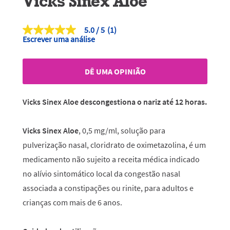
Vicks Sinex Aloe
5.0
(1)
5.0
Escrever uma análise
de
5
estrelas,
valor
DÊ UMA OPINIÃO
médio
de
classificação.
Read
Vicks Sinex Aloe descongestiona o nariz até 12 horas.
a
Review.
Link
Vicks Sinex Aloe
, 0,5 mg/ml, solução para
para
a
pulverização nasal, cloridrato de oximetazolina, é um
mesma
página.
medicamento não sujeito a receita médica indicado
no alívio sintomático local da congestão nasal
associada a constipações ou rinite, para adultos e
crianças com mais de 6 anos.