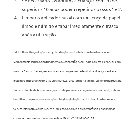
Se necessário, os adultos e crianças com idade
superior a 10 anos podem repetir os passos 1 e 2.
Limpar o aplicador nasal com um lenço de papel
limpo e húmido e tapar imediatamente o frasco
após a utilização.
*Vicks Sinex Aloe, solução para pulverização nasal, cloridrato de oximetazolina.
Medicamento indicado no tratamento da congestão nasal, para adultos e crianças com
mais de 6 anos. Precauções em doentes com pressão arterial alta, doença cardíaca
incluindo angina de peito, diabetes mellitus, problemas na tiroide, aumento da próstata.
Contém cloreto de benzalcónio, que pode provocar inchaço da mucosa nasal, e álcool
benzílico, que pode causar reações alérgicas/irritação local. Leia cuidadosamente o
folheto informativo e rotulagem e, em caso de dúvida ou persistência dos sintomas,
consulte o seu médico ou farmacêutico. MAT-PT-VICKS-25-000155