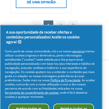
DÊ UMA OPINIÃO
1
2
A sua oportunidade de receber ofertas e
conteúdos personalizados! Aceite os cookies
agora! 😊
Como parte da nossa comunidade, nós e os nossos
parceiros
iremos
utilizar cookies originais e de terceiros, píxeis e tecnologias
semelhantes (“cookies”) neste website para lhe proporcionar
Sobre nós
Contacto
Visitar www.pg.com
publicidade personalizada com base nos seus interesses e hábitos de
navegação, executar análises e melhorar a sua experiência de
navegação. Os cookies ajudam-nos a entender o conteúdo que mais
Redes Sociais
gosta e a adaptar as nossas mensagens publicitárias às suas
preferências. Saiba mais na nossa
Política de Privacidade
. Ao aceitar
cookies, concorda com a nossa utilização e com a dos nossos
parceiros de acordo com as finalidades indicadas na nossa
ferramenta de consentimento de cookies
, onde é fácil desativar
cookies a qualquer momento.
Os meus dados
Privacidade
Sobre os Cookies
Aceitar todas as
Rejeitar todas as