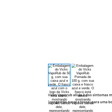
Vicks Vaporub alívia 2 dos sintomas 
(congestão nasal e tosse) para uma b