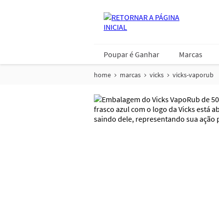
Poupar é Ganhar
Marcas
home
marcas
vicks
vicks-vaporub