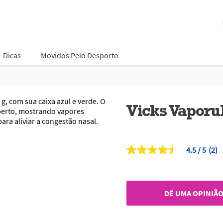
Dicas
Movidos Pelo Desporto
Vicks Vaporu
4.5
(2)
4.5
de
5
estrelas,
valor
DÊ UMA OPINIÃ
médio
de
classificação.
Read