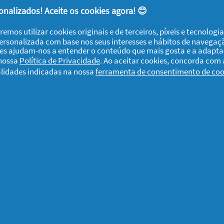
de congestionamento nasal.
nalizados! Aceite os cookies agora! 😊
te produto?
Não
remos utilizar cookies originais e de terceiros, píxeis e tecnolog
personalizada com base nos seus interesses e hábitos de navegaç
ies ajudam-nos a entender o conteúdo que mais gosta e a adapta
 nossa
Política de Privacidade
. Ao aceitar cookies, concorda com
nunciar
alidades indicadas na nossa
ferramenta de consentimento de coo
s
o. E adoro, tenho sempre em casa...
te produto?
Não
nunciar