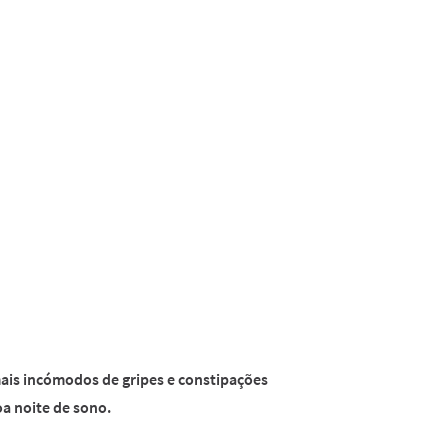
2
Reviews.
Link
para
a
mesma
página.
mais incómodos de gripes e constipações
oa noite de sono.