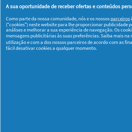
Vicks Vaporub alivia os sintomas 
A sua oportunidade de receber ofertas e conteúdos perso
estrelas.
Foi a primeira vez que utilizaste es
Como parte da nossa comunidade, nós e os nossos
parceiros
i
Recomenda este produto
✔
Sim
(“cookies”) neste website para lhe proporcionar publicidade 
análises e melhorar a sua experiência de navegação. Os cook
mensagens publicitárias às suas preferências. Saiba mais na
Foi útil?
Sim ·
0
Não ·
0
De
utilização e com a dos nossos parceiros de acordo com as fin
fácil desativar cookies a qualquer momento.
Claudia
·
6 meses atrá
★★★★★
★★★★★
4
Adoro... tenho sempre em casa
em
5
Desde pequena que uso este produt
estrelas.
Foi a primeira vez que utilizaste es
Recomenda este produto
✔
Sim
Foi útil?
Sim ·
0
Não ·
0
De