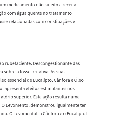
 um medicamento não sujeito a receita
ação com água quente no tratamento
tosse relacionadas com constipações e
o rubefaciente. Descongestionante das
a sobre a tosse irritativa. As suas
leo essencial de Eucalipto, Cânfora e Óleo
ol apresenta efeitos estimulantes nos
ratório superior. Esta ação resulta numa
l. O Levomentol demonstrou igualmente ter
no. O Levomentol, a Cânfora e o Eucaliptol