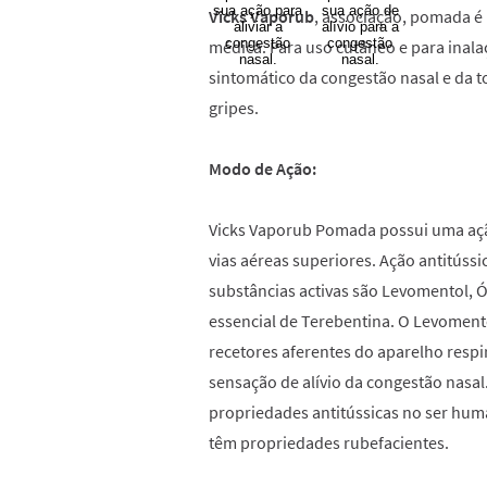
Vicks Vaporub
, associação, pomada é
médica. Para uso cutâneo e para inal
sintomático da congestão nasal e da 
gripes.
Modo de Ação:
Vicks Vaporub Pomada possui uma açã
vias aéreas superiores. Ação antitússic
substâncias activas são Levomentol, Ó
essencial de Terebentina. O Levoment
recetores aferentes do aparelho respi
sensação de alívio da congestão nasa
propriedades antitússicas no ser huma
têm propriedades rubefacientes.