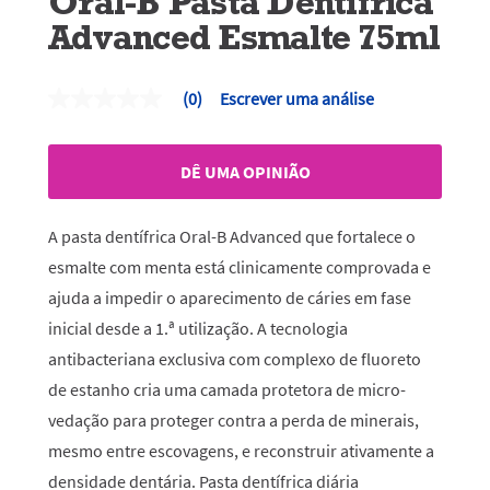
Oral-B Pasta Dentífrica
Advanced Esmalte 75ml
(0)
Escrever uma análise
Sem
valor
de
classificação
DÊ UMA OPINIÃO
Link
para
a
mesma
A pasta dentífrica Oral-B Advanced que fortalece o
página.
esmalte com menta está clinicamente comprovada e
ajuda a impedir o aparecimento de cáries em fase
inicial desde a 1.ª utilização. A tecnologia
antibacteriana exclusiva com complexo de fluoreto
de estanho cria uma camada protetora de micro-
vedação para proteger contra a perda de minerais,
mesmo entre escovagens, e reconstruir ativamente a
densidade dentária. Pasta dentífrica diária