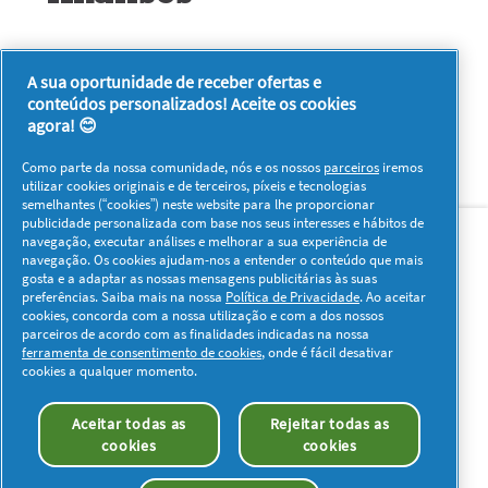
★★★★★
A sua oportunidade de receber ofertas e
Sem
conteúdos personalizados! Aceite os cookies
Seja o primeiro a analisar este produto
valor
.
agora! 😊
de
Esta
classificação
ação
Como parte da nossa comunidade, nós e os nossos
parceiros
iremos
irá
utilizar cookies originais e de terceiros, píxeis e tecnologias
semelhantes (“cookies”) neste website para lhe proporcionar
redirecioná-
Sobre nós
Contacto
Visitar www.pg.com
publicidade personalizada com base nos seus interesses e hábitos de
lo
navegação, executar análises e melhorar a sua experiência de
para
navegação. Os cookies ajudam-nos a entender o conteúdo que mais
a
Redes Sociais
gosta e a adaptar as nossas mensagens publicitárias às suas
página
preferências. Saiba mais na nossa
Política de Privacidade
. Ao aceitar
de
cookies, concorda com a nossa utilização e com a dos nossos
início
parceiros de acordo com as finalidades indicadas na nossa
de
ferramenta de consentimento de cookies
, onde é fácil desativar
cookies a qualquer momento.
sessão
Os meus dados
Privacidade
Sobre os Cookies
Aceitar todas as
Rejeitar todas as
Termos e Condições
Declaração de Acessibilidade
cookies
cookies
© 2026 Procter & Gamble. Todos os direitos reservados. O uso e