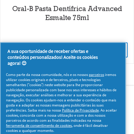
Oral-B Pasta Dentífrica Advanced
Esmalte 75ml
DÊ UMA OPINIÃO
A sua oportunidade de receber ofertas e
conteúdos personalizados! Aceite os cookies
agora! 😊
Como parte da nossa comunidade, nós e os nossos
parceiros
iremos
utilizar cookies originais e de terceiros, píxeis e tecnologias
semelhantes (“cookies”) neste website para lhe proporcionar
Sobre nós
Contacto
Visitar www.pg.com
publicidade personalizada com base nos seus interesses e hábitos de
navegação, executar análises e melhorar a sua experiência de
navegação. Os cookies ajudam-nos a entender o conteúdo que mais
Redes Sociais
gosta e a adaptar as nossas mensagens publicitárias às suas
preferências. Saiba mais na nossa
Política de Privacidade
. Ao aceitar
cookies, concorda com a nossa utilização e com a dos nossos
parceiros de acordo com as finalidades indicadas na nossa
ferramenta de consentimento de cookies
, onde é fácil desativar
cookies a qualquer momento.