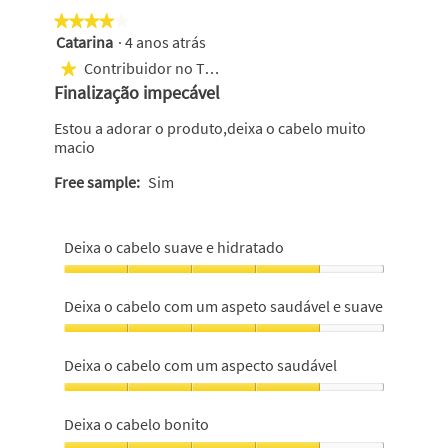
★★★★★
★★★★★
Catarina
·
4 anos atrás
4
em
Contribuidor no Top 1000
★
5
Finalização impecável
estrelas.
Estou a adorar o produto,deixa o cabelo muito
macio
Free sample:
Sim
Deixa o cabelo suave e hidratado
Deixa
o
Deixa o cabelo com um aspeto saudável e suave
cabelo
suave
Deixa
e
o
Deixa o cabelo com um aspecto saudável
hidratado,
cabelo
4
com
Deixa
em
um
o
Deixa o cabelo bonito
5
aspeto
cabelo