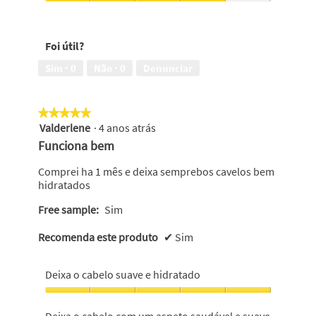
saudável
com
Deixa
e
um
o
suave,
aspecto
cabelo
4
Foi útil?
saudável,
bonito,
em
4
4
Sim ·
0
Não ·
0
Denunciar
5
em
em
5
5
★★★★★
★★★★★
Valderlene
·
4 anos atrás
5
em
Funciona bem
5
estrelas.
Comprei ha 1 mês e deixa semprebos cavelos bem
hidratados
Free sample:
Sim
Recomenda este produto
✔
Sim
Deixa o cabelo suave e hidratado
Deixa
o
Deixa o cabelo com um aspeto saudável e suave