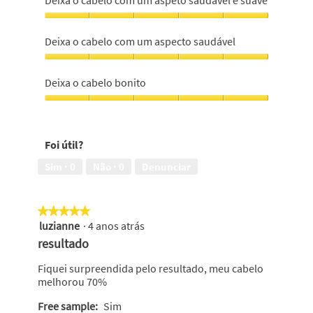
cabelo
suave
Deixa
e
o
Deixa o cabelo com um aspecto saudável
hidratado,
cabelo
5
com
Deixa
em
um
o
Deixa o cabelo bonito
5
aspeto
cabelo
saudável
com
Deixa
e
um
o
suave,
aspecto
cabelo
5
Foi útil?
saudável,
bonito,
em
5
5
Sim ·
0
Não ·
0
Denunciar
5
em
em
5
5
★★★★★
★★★★★
luzianne
·
4 anos atrás
5
em
resultado
5
estrelas.
Fiquei surpreendida pelo resultado, meu cabelo
melhorou 70%
Free sample:
Sim