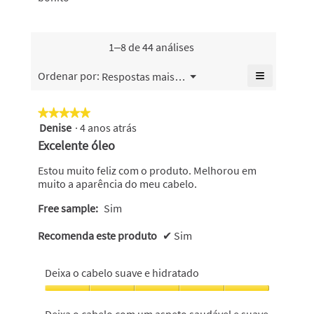
o
cabelo
4.8
saudável,
valor
bonito,
de
o
de
o
5.
valor
classifica
valor
1–8 de 44 análises
de
geral
de
classifica
é
classifica
≡
Menu
Ordenar por:
Respostas mais recentes
geral
▼
4.7
geral
Se
é
de
é
clicar
4.7
no
5.
4.8
★★★★★
★★★★★
de
seguinte
de
Denise
·
4 anos atrás
5
botão
5.
5.
atualiza
em
Excelente óleo
o
5
conteúdo
abaixo
estrelas.
Estou muito feliz com o produto. Melhorou em
muito a aparência do meu cabelo.
Free sample:
Sim
Recomenda este produto
✔
Sim
Deixa o cabelo suave e hidratado
Deixa
o