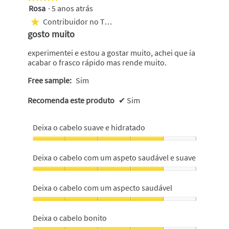
Rosa
·
5 anos atrás
4
em
Contribuidor no Top 1000
★
5
gosto muito
estrelas.
experimentei e estou a gostar muito, achei que ia
acabar o frasco rápido mas rende muito.
Free sample:
Sim
Recomenda este produto
✔
Sim
Deixa o cabelo suave e hidratado
Deixa
o
Deixa o cabelo com um aspeto saudável e suave
cabelo
suave
Deixa
e
o
Deixa o cabelo com um aspecto saudável
hidratado,
cabelo
4
com
Deixa
em
um
o
Deixa o cabelo bonito
5
aspeto
cabelo