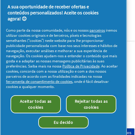
5
5
A sua oportunidade de receber ofertas e
conteúdos personalizados! Aceite os cookies
1–8 de 44 análises
Anterior
◄
Seguinte
►
agora! 😊
Reviews
Reviews
Como parte da nossa comunidade, nós e os nossos
parceiros
iremos
utilizar cookies originais e de terceiros, píxeis e tecnologias
semelhantes (“cookies”) neste website para lhe proporcionar
Sobre nós
Contacto
Visitar www.pg.com
publicidade personalizada com base nos seus interesses e hábitos de
navegação, executar análises e melhorar a sua experiência de
navegação. Os cookies ajudam-nos a entender o conteúdo que mais
Redes Sociais
gosta e a adaptar as nossas mensagens publicitárias às suas
preferências. Saiba mais na nossa
Política de Privacidade
. Ao aceitar
cookies, concorda com a nossa utilização e com a dos nossos
parceiros de acordo com as finalidades indicadas na nossa
ferramenta de consentimento de cookies
, onde é fácil desativar
cookies a qualquer momento.
Os meus dados
Privacidade
Sobre os Cookies
Aceitar todas as
Rejeitar todas as
Termos e Condições
Declaração de Acessibilidade
cookies
cookies
© 2026 Procter & Gamble. Todos os direitos reservados. O uso e
acesso à informação presentes neste site estão sujeitos aos
Eu decido
termos e condições definidos no nosso acordo legal.
Consentimento de cookies