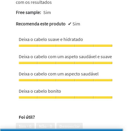
com os resultados
Free sample:
Sim
Recomenda este produto
✔
Sim
Deixa o cabelo suave e hidratado
Deixa
o
Deixa o cabelo com um aspeto saudável e suave
cabelo
suave
Deixa
e
o
Deixa o cabelo com um aspecto saudável
hidratado,
cabelo
5
com
Deixa
em
um
o
Deixa o cabelo bonito
5
aspeto
cabelo
saudável
com
Deixa
e
um
o
suave,
aspecto
cabelo
5
Foi útil?
saudável,
bonito,
em
5
5
Sim ·
0
Não ·
0
Denunciar
5
em
em