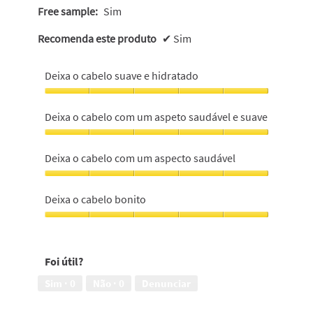
Free sample:
Sim
Recomenda este produto
✔
Sim
Deixa o cabelo suave e hidratado
Deixa
o
Deixa o cabelo com um aspeto saudável e suave
cabelo
suave
Deixa
e
o
Deixa o cabelo com um aspecto saudável
hidratado,
cabelo
5
com
Deixa
em
um
o
Deixa o cabelo bonito
5
aspeto
cabelo
saudável
com
Deixa
e
um
o
suave,
aspecto
cabelo
5
Foi útil?
saudável,
bonito,
em
5
5
Sim ·
0
Não ·
0
Denunciar
5
em
em
5
5