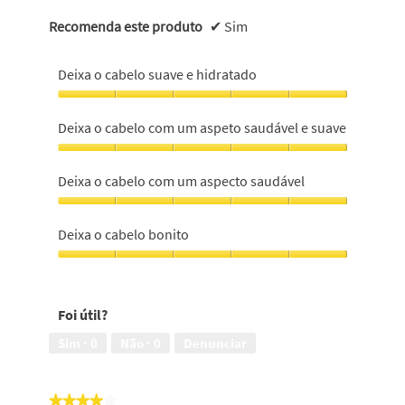
Recomenda este produto
✔
Sim
Deixa o cabelo suave e hidratado
Deixa
o
Deixa o cabelo com um aspeto saudável e suave
cabelo
suave
Deixa
e
o
Deixa o cabelo com um aspecto saudável
hidratado,
cabelo
5
com
Deixa
em
um
o
Deixa o cabelo bonito
5
aspeto
cabelo
saudável
com
Deixa
e
um
o
suave,
aspecto
cabelo
5
Foi útil?
saudável,
bonito,
em
5
5
Sim ·
0
Não ·
0
Denunciar
5
em
em
5
5
★★★★★
★★★★★