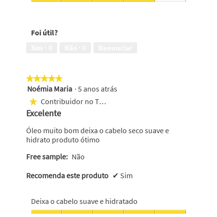
saudável
com
Deixa
e
um
o
suave,
aspecto
cabelo
4
Foi útil?
saudável,
bonito,
em
4
4
Sim ·
0
Não ·
0
Denunciar
5
em
em
5
5
★★★★★
★★★★★
Noémia Maria
·
5 anos atrás
5
em
Contribuidor no Top 250
★
5
Excelente
estrelas.
Óleo muito bom deixa o cabelo seco suave e
hidrato produto ótimo
Free sample:
Não
Recomenda este produto
✔
Sim
Deixa o cabelo suave e hidratado