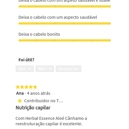
Deixa o cabelo com um aspeto saudável e suave
cabelo
suave
Deixa
e
o
Deixa o cabelo com um aspecto saudável
hidratado,
cabelo
5
com
Deixa
em
um
o
Deixa o cabelo bonito
5
aspeto
cabelo
saudável
com
Deixa
e
um
o
suave,
aspecto
cabelo
5
Foi útil?
saudável,
bonito,
em
5
5
Sim ·
0
Não ·
0
Denunciar
5
em
em
5
5
★★★★★
★★★★★
Ana
·
4 anos atrás
5
em
Contribuidor no Top 250
★
5
Nutrição capilar
estrelas.
Com Herbal Essence Aloé Cânhamo a
reestruturação capilar é excelente.