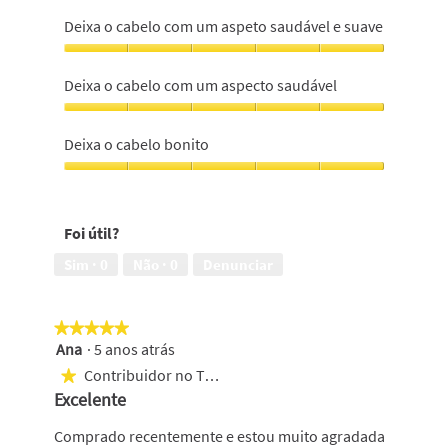
Deixa
o
Deixa o cabelo com um aspeto saudável e suave
cabelo
suave
Deixa
e
o
Deixa o cabelo com um aspecto saudável
hidratado,
cabelo
5
com
Deixa
em
um
o
Deixa o cabelo bonito
5
aspeto
cabelo
saudável
com
Deixa
e
um
o
suave,
aspecto
cabelo
5
Foi útil?
saudável,
bonito,
em
5
5
Sim ·
0
Não ·
0
Denunciar
5
em
em
5
5
★★★★★
★★★★★
Ana
·
5 anos atrás
5
em
Contribuidor no Top 500
★
5
Excelente
estrelas.
Comprado recentemente e estou muito agradada