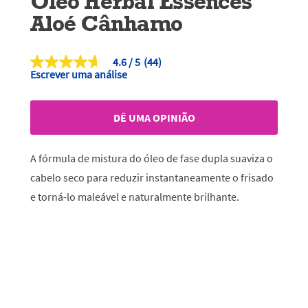
Óleo Herbal Essences
Aloé Cânhamo
4.6
(44)
4.6
Escrever uma análise
de
5
estrelas,
valor
DÊ UMA OPINIÃO
médio
de
classificação.
Read
A fórmula de mistura do óleo de fase dupla suaviza o
44
Reviews.
cabelo seco para reduzir instantaneamente o frisado
Link
e torná-lo maleável e naturalmente brilhante.
para
a
mesma
página.