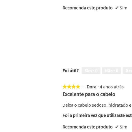
Recomenda este produto
✔
Sim
Foi útil?
Sim ·
0
Não ·
0
De
Dora
·
4 anos atrás
★★★★★
★★★★★
4
Excelente para o cabelo
em
5
Deixa o cabelo sedoso, hidratado 
estrelas.
Foi a primeira vez que utilizaste es
Recomenda este produto
✔
Sim