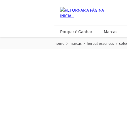
Poupar é Ganhar
Marcas
home
marcas
herbal-essences
cole