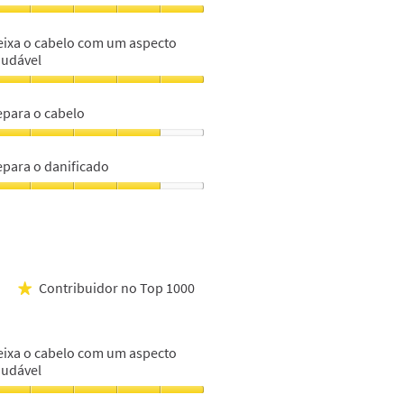
eixa
eixa o cabelo com um aspecto
abelo
audável
om
m
eixa
specto
epara o cabelo
audável,
abelo
om
epara
m
m
epara o danificado
specto
abelo,
audável,
epara
m
m
anificado,
m
Contribuidor no Top 1000
★
eixa o cabelo com um aspecto
audável
eixa