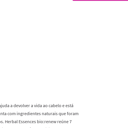
classificação.
Read
54
Reviews.
Link
para
a
mesma
página.
juda a devolver a vida ao cabelo e está
onta com ingredientes naturais que foram
s. Herbal Essences bio:renew reúne 7