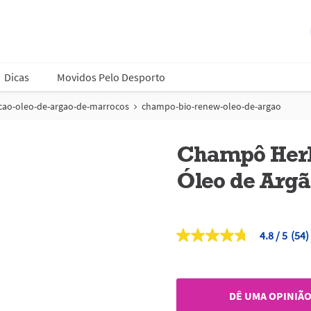
Dicas
Movidos Pelo Desporto
cao-oleo-de-argao-de-marrocos
champo-bio-renew-oleo-de-argao
Champô Herb
Óleo de Argã
4.8
(54)
4.8
de
5
estrelas,
valor
DÊ UMA OPINIÃ
médio
de