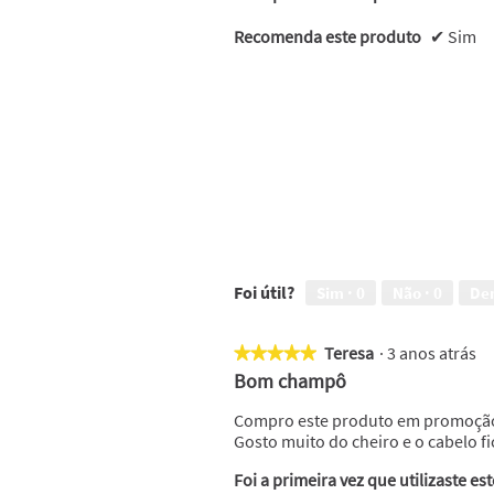
Recomenda este produto
✔
Sim
Foi útil?
Sim ·
0
Não ·
0
De
Teresa
·
3 anos atrás
★★★★★
★★★★★
5
Bom champô
em
5
Compro este produto em promoção
estrelas.
Gosto muito do cheiro e o cabelo f
Foi a primeira vez que utilizaste es