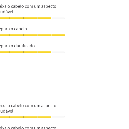
eixa o cabelo com um aspecto
abelo
audável
om
m
eixa
specto
epara o cabelo
audável,
abelo
om
epara
m
m
epara o danificado
specto
abelo,
audável,
epara
m
m
anificado,
m
eixa o cabelo com um aspecto
audável
eixa
eixa o cabelo com um aspecto