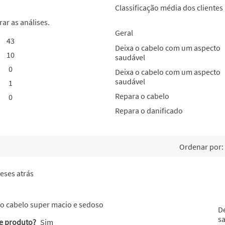
Classificação média dos clientes
rar as análises.
Geral
43
43 análises com 5 estrelas.
Selecionar para filtrar análises com 5 estrelas.
Deixa o cabelo com um aspecto
10
10 análises com 4 estrelas.
Selecionar para filtrar análises com 4 estrelas.
saudável
0
0 análises com 3 estrelas.
Selecionar para filtrar análises com 3 estrelas.
Deixa o cabelo com um aspecto
saudável
1
1 análise com 2 estrelas.
Selecionar para filtrar análises com 2 estrelas.
Repara o cabelo
0
0 análises com 1 estrela.
Selecionar para filtrar análises com 1 estrela.
Repara o danificado
Ordenar por:
eses atrás
 o cabelo super macio e sedoso
D
s
te produto?
Sim