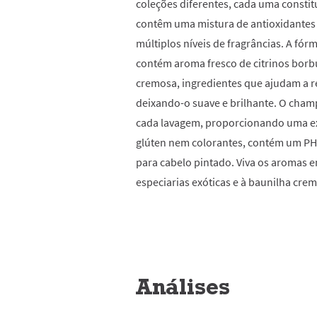
coleções diferentes, cada uma consti
contêm uma mistura de antioxidantes e
múltiplos níveis de fragrâncias. A fó
contém aroma fresco de citrinos borbu
cremosa, ingredientes que ajudam a r
deixando-o suave e brilhante. O cham
cada lavagem, proporcionando uma exp
glúten nem colorantes, contém um P
para cabelo pintado. Viva os aromas em
especiarias exóticas e à baunilha cre
Análises