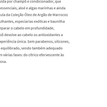
tuída por champô e condicionador, que
ssenciais, aloé e algas marinhas e ainda
rmula da Coleção Óleo de Argão de Marrocos
lhantes, especiarias exóticas e baunilha
eparar o cabelo em profundidade,
pô devolve ao cabelo os antioxidantes a
eriência única. Sem parabenos, silicones,
H equilibrado, sendo também adequado
 várias fases: do cítrico efervescente às
mosa.