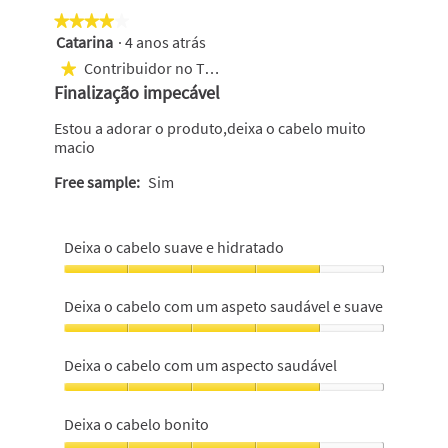
★★★★★
★★★★★
Catarina
·
4 anos atrás
4
em
Contribuidor no Top 1000
★
5
Finalização impecável
estrelas.
Estou a adorar o produto,deixa o cabelo muito
macio
Free sample:
Sim
Deixa o cabelo suave e hidratado
Deixa
o
Deixa o cabelo com um aspeto saudável e suave
cabelo
suave
Deixa
e
o
Deixa o cabelo com um aspecto saudável
hidratado,
cabelo
4
com
Deixa
em
um
o
Deixa o cabelo bonito
5
aspeto
cabelo