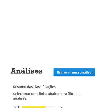
Análises
Escrever uma análise
.
Esta
ação
irá
Resumo das classificações
redirecion
Selecionar uma linha abaixo para filtrar as
lo
análises.
para
a
5
estrelas
32
32 análises com 5 estrelas.
Selecionar para filtrar análi
★