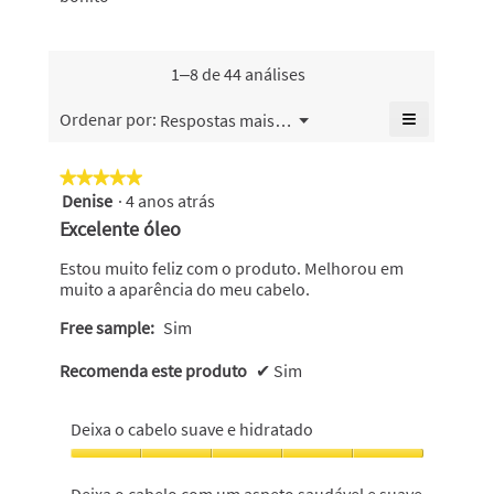
o
cabelo
4.8
saudável,
valor
bonito,
de
o
de
o
5.
valor
classifica
valor
1–8 de 44 análises
de
geral
de
classifica
é
classifica
≡
Menu
Ordenar por:
Respostas mais recentes
geral
▼
4.7
geral
Se
é
de
é
clicar
4.7
no
5.
4.8
★★★★★
★★★★★
de
seguinte
de
Denise
·
4 anos atrás
5
botão
5.
5.
atualiza
em
Excelente óleo
o
5
conteúdo
abaixo
estrelas.
Estou muito feliz com o produto. Melhorou em
muito a aparência do meu cabelo.
Free sample:
Sim
Recomenda este produto
✔
Sim
Deixa o cabelo suave e hidratado
Deixa
o