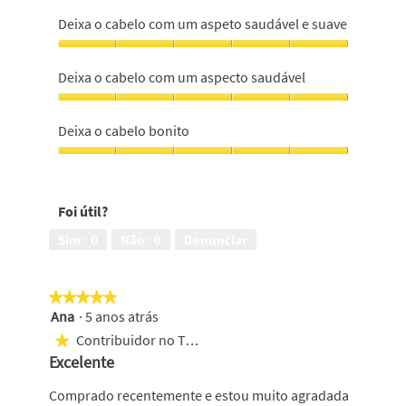
Deixa
o
Deixa o cabelo com um aspeto saudável e suave
cabelo
suave
Deixa
e
o
Deixa o cabelo com um aspecto saudável
hidratado,
cabelo
5
com
Deixa
em
um
o
Deixa o cabelo bonito
5
aspeto
cabelo
saudável
com
Deixa
e
um
o
suave,
aspecto
cabelo
5
Foi útil?
saudável,
bonito,
em
5
5
Sim ·
0
Não ·
0
Denunciar
5
em
em
5
5
★★★★★
★★★★★
Ana
·
5 anos atrás
5
em
Contribuidor no Top 500
★
5
Excelente
estrelas.
Comprado recentemente e estou muito agradada