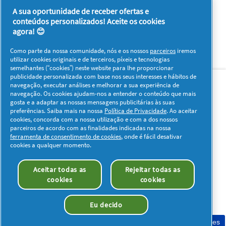
5
5
A sua oportunidade de receber ofertas e
conteúdos personalizados! Aceite os cookies
1–8 de 44 análises
Anterior
◄
Seguinte
►
agora! 😊
Reviews
Reviews
Como parte da nossa comunidade, nós e os nossos
parceiros
iremos
utilizar cookies originais e de terceiros, píxeis e tecnologias
semelhantes (“cookies”) neste website para lhe proporcionar
Sobre nós
Contacto
Visitar www.pg.com
publicidade personalizada com base nos seus interesses e hábitos de
navegação, executar análises e melhorar a sua experiência de
navegação. Os cookies ajudam-nos a entender o conteúdo que mais
Redes Sociais
gosta e a adaptar as nossas mensagens publicitárias às suas
preferências. Saiba mais na nossa
Política de Privacidade
. Ao aceitar
cookies, concorda com a nossa utilização e com a dos nossos
parceiros de acordo com as finalidades indicadas na nossa
ferramenta de consentimento de cookies
, onde é fácil desativar
cookies a qualquer momento.
Os meus dados
Privacidade
Sobre os Cookies
Aceitar todas as
Rejeitar todas as
Termos e Condições
Declaração de Acessibilidade
cookies
cookies
© 2026 Procter & Gamble. Todos os direitos reservados. O uso e
acesso à informação presentes neste site estão sujeitos aos
Eu decido
termos e condições definidos no nosso acordo legal.
Consentimento de cookies