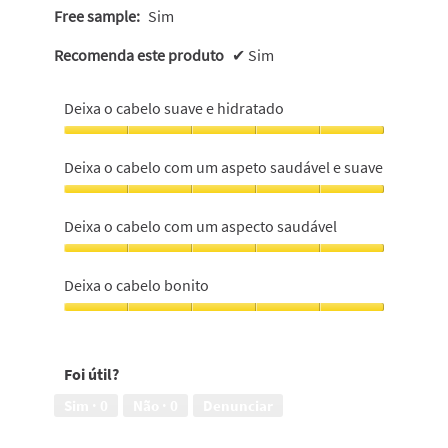
Free sample:
Sim
Recomenda este produto
✔
Sim
Deixa o cabelo suave e hidratado
Deixa
o
Deixa o cabelo com um aspeto saudável e suave
cabelo
suave
Deixa
e
o
Deixa o cabelo com um aspecto saudável
hidratado,
cabelo
5
com
Deixa
em
um
o
Deixa o cabelo bonito
5
aspeto
cabelo
saudável
com
Deixa
e
um
o
suave,
aspecto
cabelo
5
Foi útil?
saudável,
bonito,
em
5
5
Sim ·
0
Não ·
0
Denunciar
5
em
em
5
5