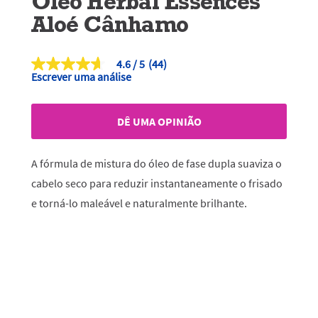
Óleo Herbal Essences
Aloé Cânhamo
4.6
(44)
4.6
Escrever uma análise
de
5
estrelas,
valor
DÊ UMA OPINIÃO
médio
de
classificação.
Read
A fórmula de mistura do óleo de fase dupla suaviza o
44
Reviews.
cabelo seco para reduzir instantaneamente o frisado
Link
e torná-lo maleável e naturalmente brilhante.
para
a
mesma
página.