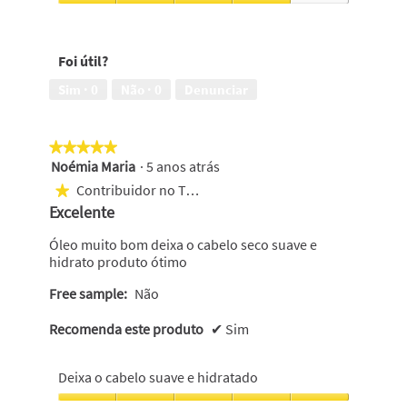
saudável
com
Deixa
e
um
o
suave,
aspecto
cabelo
4
Foi útil?
saudável,
bonito,
em
4
4
Sim ·
0
Não ·
0
Denunciar
5
em
em
5
5
★★★★★
★★★★★
Noémia Maria
·
5 anos atrás
5
em
Contribuidor no Top 250
★
5
Excelente
estrelas.
Óleo muito bom deixa o cabelo seco suave e
hidrato produto ótimo
Free sample:
Não
Recomenda este produto
✔
Sim
Deixa o cabelo suave e hidratado