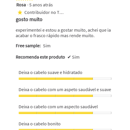
Rosa
·
5 anos atrás
4
em
Contribuidor no Top 1000
★
5
gosto muito
estrelas.
experimentei e estou a gostar muito, achei que ia
acabar o frasco rápido mas rende muito.
Free sample:
Sim
Recomenda este produto
✔
Sim
Deixa o cabelo suave e hidratado
Deixa
o
Deixa o cabelo com um aspeto saudável e suave
cabelo
suave
Deixa
e
o
Deixa o cabelo com um aspecto saudável
hidratado,
cabelo
4
com
Deixa
em
um
o
Deixa o cabelo bonito
5
aspeto
cabelo