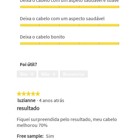
cabelo
suave
Deixa
e
o
Deixa o cabelo com um aspecto saudável
hidratado,
cabelo
5
com
Deixa
em
um
o
Deixa o cabelo bonito
5
aspeto
cabelo
saudável
com
Deixa
e
um
o
suave,
aspecto
cabelo
5
Foi útil?
saudável,
bonito,
em
5
5
Sim ·
0
Não ·
0
Denunciar
5
em
em
5
5
★★★★★
★★★★★
luzianne
·
4 anos atrás
5
em
resultado
5
estrelas.
Fiquei surpreendida pelo resultado, meu cabelo
melhorou 70%
Free sample:
Sim