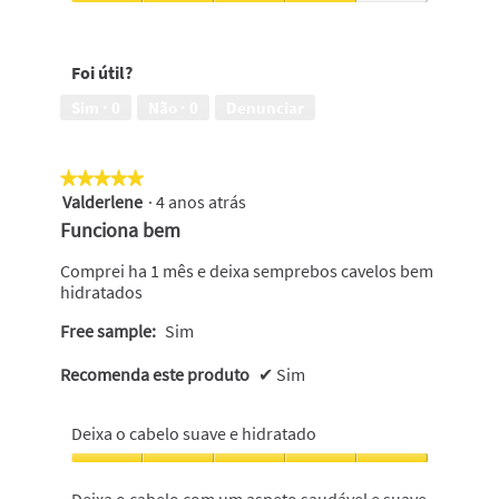
saudável
com
Deixa
e
um
o
suave,
aspecto
cabelo
4
Foi útil?
saudável,
bonito,
em
4
4
Sim ·
0
Não ·
0
Denunciar
5
em
em
5
5
★★★★★
★★★★★
Valderlene
·
4 anos atrás
5
em
Funciona bem
5
estrelas.
Comprei ha 1 mês e deixa semprebos cavelos bem
hidratados
Free sample:
Sim
Recomenda este produto
✔
Sim
Deixa o cabelo suave e hidratado
Deixa
o
Deixa o cabelo com um aspeto saudável e suave