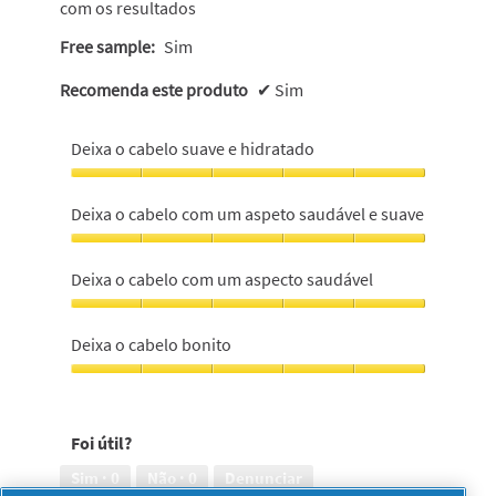
com os resultados
Free sample:
Sim
Recomenda este produto
✔
Sim
Deixa o cabelo suave e hidratado
Deixa
o
Deixa o cabelo com um aspeto saudável e suave
cabelo
suave
Deixa
e
o
Deixa o cabelo com um aspecto saudável
hidratado,
cabelo
5
com
Deixa
em
um
o
Deixa o cabelo bonito
5
aspeto
cabelo
saudável
com
Deixa
e
um
o
suave,
aspecto
cabelo
5
Foi útil?
saudável,
bonito,
em
5
5
Sim ·
0
Não ·
0
Denunciar
5
em
em