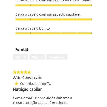
Deixa o cabelo com um aspeto saudável e suave
cabelo
suave
Deixa
e
o
Deixa o cabelo com um aspecto saudável
hidratado,
cabelo
5
com
Deixa
em
um
o
Deixa o cabelo bonito
5
aspeto
cabelo
saudável
com
Deixa
e
um
o
suave,
aspecto
cabelo
5
Foi útil?
saudável,
bonito,
em
5
5
Sim ·
0
Não ·
0
Denunciar
5
em
em
5
5
★★★★★
★★★★★
Ana
·
4 anos atrás
5
em
Contribuidor no Top 250
★
5
Nutrição capilar
estrelas.
Com Herbal Essence Aloé Cânhamo a
reestruturação capilar é excelente.