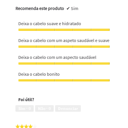
Recomenda este produto
✔
Sim
Deixa o cabelo suave e hidratado
Deixa
o
Deixa o cabelo com um aspeto saudável e suave
cabelo
suave
Deixa
e
o
Deixa o cabelo com um aspecto saudável
hidratado,
cabelo
5
com
Deixa
em
um
o
Deixa o cabelo bonito
5
aspeto
cabelo
saudável
com
Deixa
e
um
o
suave,
aspecto
cabelo
5
Foi útil?
saudável,
bonito,
em
5
5
Sim ·
0
Não ·
0
Denunciar
5
em
em
5
5
★★★★★
★★★★★