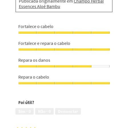
Publicada originalmente em
Champô Herbal
Essences Aloé Bambu
Fortalece o cabelo
Fortalece
o
Fortalece e repara o cabelo
cabelo,
5
Fortalece
em
e
Repara os danos
5
repara
o
Repara
cabelo,
os
Repara o cabelo
5
danos,
em
4
Repara
5
em
o
5
cabelo,
Foi útil?
5
em
Sim ·
0
Não ·
0
Denunciar
5