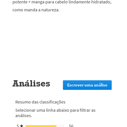
potente + manga para cabelo lindamente hidratado,
como manda a natureza.
Análises
Escrever uma análise
.
Esta
ação
irá
Resumo das classificações
redirecion
Selecionar uma linha abaixo para filtrar as
lo
análises.
para
a
5
estrelas
56
56 análises com 5 estrelas.
Selecionar para filtrar análi
★