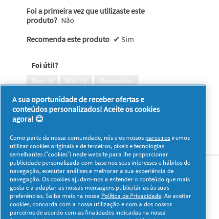
Foi a primeira vez que utilizaste este
produto?
Não
Recomenda este produto
✔
Sim
Foi útil?
Sim ·
0
Não ·
0
Denunciar
A sua oportunidade de receber ofertas e
conteúdos personalizados! Aceite os cookies
1–8 de 70 análises
Anterior
◄
Seguinte
►
agora! 😊
Reviews
Reviews
Como parte da nossa comunidade, nós e os nossos
parceiros
iremos
utilizar cookies originais e de terceiros, píxeis e tecnologias
semelhantes (“cookies”) neste website para lhe proporcionar
Sobre nós
Contacto
Visitar www.pg.com
publicidade personalizada com base nos seus interesses e hábitos de
navegação, executar análises e melhorar a sua experiência de
navegação. Os cookies ajudam-nos a entender o conteúdo que mais
Redes Sociais
gosta e a adaptar as nossas mensagens publicitárias às suas
preferências. Saiba mais na nossa
Política de Privacidade
. Ao aceitar
cookies, concorda com a nossa utilização e com a dos nossos
parceiros de acordo com as finalidades indicadas na nossa