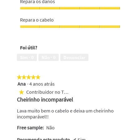
Repara os danos
5
repara
o
Repara
cabelo,
os
Repara o cabelo
5
danos,
em
5
Repara
5
em
o
5
cabelo,
Foi útil?
5
em
Sim ·
0
Não ·
0
Denunciar
5
★★★★★
★★★★★
Ana
·
4 anos atrás
5
em
Contribuidor no Top 500
★
5
Cheirinho incomparável
estrelas.
Lava muito bem o cabelo e deixa um cheirinho
incomparável!!
Free sample:
Não
Recomenda este produto
✔
Sim