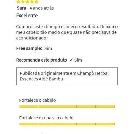
★★★★★
★★★★★
Sara
·
4 anos atrás
5
em
Excelente
5
estrelas.
Comprei este champô e amei o resultado. Deixou o
meu cabelo tão macio que quase não precisava de
acondicionador
Free sample:
Sim
Recomenda este produto
✔
Sim
Publicada originalmente em
Champô Herbal
Essences Aloé Bambu
Fortalece o cabelo
Fortalece
o
Fortalece e repara o cabelo
cabelo,
5
Fortalece
em
e