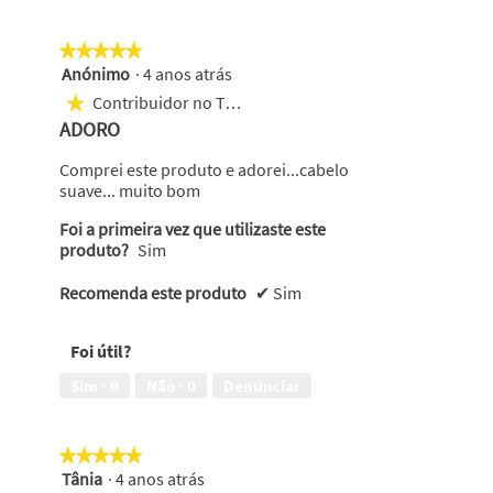
★★★★★
★★★★★
Anónimo
·
4 anos atrás
5
em
Contribuidor no Top 1000
★
5
ADORO
estrelas.
Comprei este produto e adorei...cabelo
suave... muito bom
Foi a primeira vez que utilizaste este
produto?
Sim
Recomenda este produto
✔
Sim
Foi útil?
Sim ·
0
Não ·
0
Denunciar
★★★★★
★★★★★
Tânia
·
4 anos atrás
5