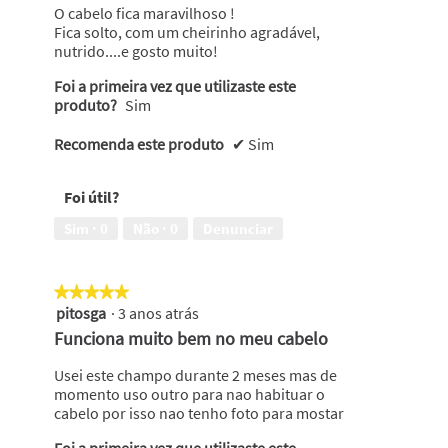
abaixo
estrelas.
O cabelo fica maravilhoso !
Fica solto, com um cheirinho agradável,
nutrido....e gosto muito!
Foi a primeira vez que utilizaste este
produto?
Sim
Recomenda este produto
✔
Sim
Foi útil?
Sim ·
0
Não ·
0
Denunciar
★★★★★
★★★★★
pitosga
·
3 anos atrás
5
em
Funciona muito bem no meu cabelo
5
estrelas.
Usei este champo durante 2 meses mas de
momento uso outro para nao habituar o
cabelo por isso nao tenho foto para mostar
Foi a primeira vez que utilizaste este