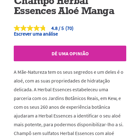
Champô Herbal
Essences Aloé Manga
4.8
(70)
4.8
Escrever uma análise
de
5
estrelas,
valor
DÊ UMA OPINIÃO
médio
de
classificação.
Read
A Mãe-Natureza tem os seus segredos e um deles é o
70
Reviews.
aloé, com as suas propriedades de hidratação
Link
delicada. A Herbal Essences estabeleceu uma
para
a
parceria com os Jardins Botânicos Reais, em Kew, e
mesma
página.
com os seus 260 anos de experiência botânica
ajudaram a Herbal Essences a identificar o seu aloé
mais potente, para podermos disponibilizar-lho a si.
Champô sem sulfatos Herbal Essences com aloé