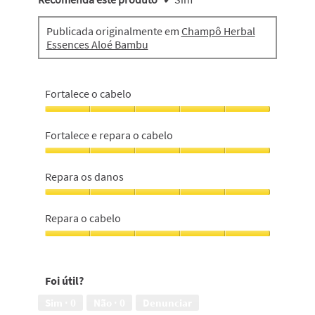
Publicada originalmente em
Champô Herbal
Essences Aloé Bambu
Fortalece o cabelo
Fortalece
o
Fortalece e repara o cabelo
cabelo,
5
Fortalece
em
e
Repara os danos
5
repara
o
Repara
cabelo,
os
Repara o cabelo
5
danos,
em
5
Repara
5
em
o
5
cabelo,
Foi útil?
5
em
Sim ·
0
Não ·
0
Denunciar
5