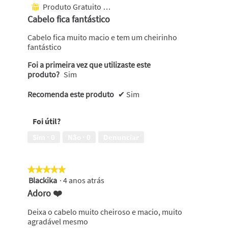
em
Produto Gratuito Recebido
⊞
5
Cabelo fica fantástico
estrelas.
Cabelo fica muito macio e tem um cheirinho
fantástico
Foi a primeira vez que utilizaste este
produto?
Sim
Recomenda este produto
✔
Sim
Foi útil?
Sim ·
0
Não ·
0
Denunciar
★★★★★
★★★★★
Blackika
·
4 anos atrás
5
em
Adoro ❤️
5
estrelas.
Deixa o cabelo muito cheiroso e macio, muito
agradável mesmo