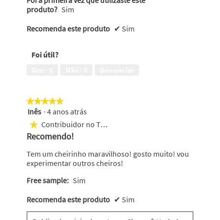
produto?
Sim
Recomenda este produto
✔
Sim
Foi útil?
Sim ·
0
Não ·
0
Denunciar
★★★★★
★★★★★
Inês
·
4 anos atrás
5
em
Contribuidor no Top 250
★
5
Recomendo!
estrelas.
Tem um cheirinho maravilhoso! gosto muito! vou
experimentar outros cheiros!
Free sample:
Sim
Recomenda este produto
✔
Sim