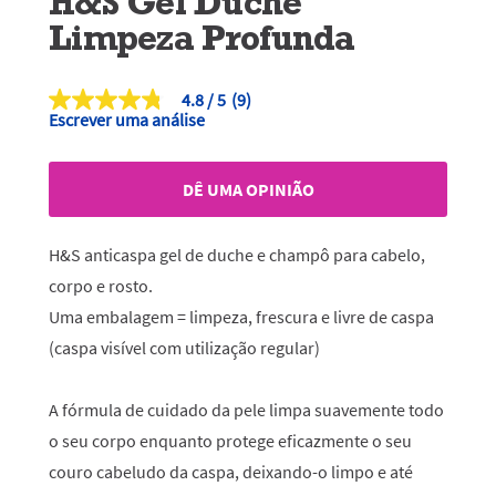
H&S Gel Duche
Limpeza Profunda
4.8
(9)
4.8
Escrever uma análise
de
5
estrelas,
valor
DÊ UMA OPINIÃO
médio
de
classificação.
Read
H&S anticaspa gel de duche e champô para cabelo,
9
Reviews.
corpo e rosto.
Link
Uma embalagem = limpeza, frescura e livre de caspa
para
a
(caspa visível com utilização regular)
mesma
página.
A fórmula de cuidado da pele limpa suavemente todo
o seu corpo enquanto protege eficazmente o seu
couro cabeludo da caspa, deixando-o limpo e até