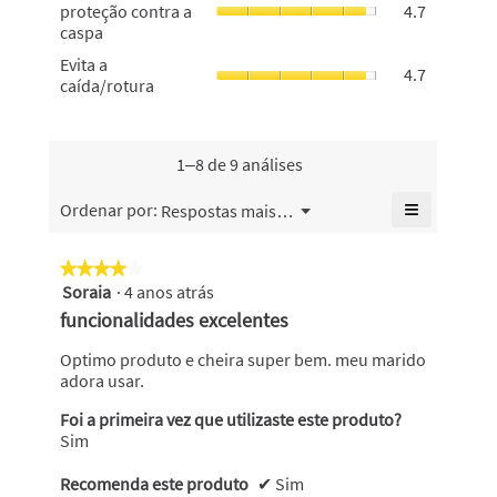
100%
de
proteção contra a
4.7
valor
classifica
de
5.
caspa
de
geral
proteção
classifica
Evita
Evita a
é
contra
4.7
geral
a
caída/rotura
5
a
é
caída/rotur
de
caspa,
5
o
5.
o
de
valor
valor
5.
de
1–8 de 9 análises
de
classifica
classifica
geral
≡
Menu
Ordenar por:
Respostas mais recentes
geral
▼
é
Se
é
4.7
clicar
4.7
no
de
★★★★★
★★★★★
de
seguinte
5.
Soraia
·
4 anos atrás
4
botão
5.
atualiza
em
funcionalidades excelentes
o
5
conteúdo
abaixo
estrelas.
Optimo produto e cheira super bem. meu marido
adora usar.
Foi a primeira vez que utilizaste este produto?
Sim
Recomenda este produto
✔
Sim