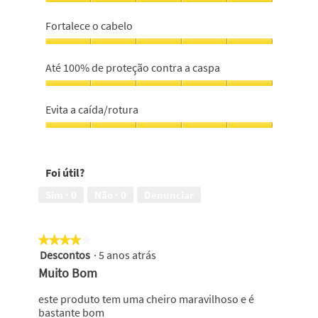
Deixa
o
Fortalece o cabelo
cabelo
limpo,
Fortalece
5
o
Até 100% de proteção contra a caspa
em
cabelo,
5
5
Até
em
100%
Evita a caída/rotura
5
de
proteção
Evita
contra
a
a
caída/rotura,
Foi útil?
caspa,
5
5
em
Sim ·
0
Não ·
0
Denunciar
em
5
5
★★★★★
★★★★★
Descontos
·
5 anos atrás
4
em
Muito Bom
5
estrelas.
este produto tem uma cheiro maravilhoso e é
bastante bom