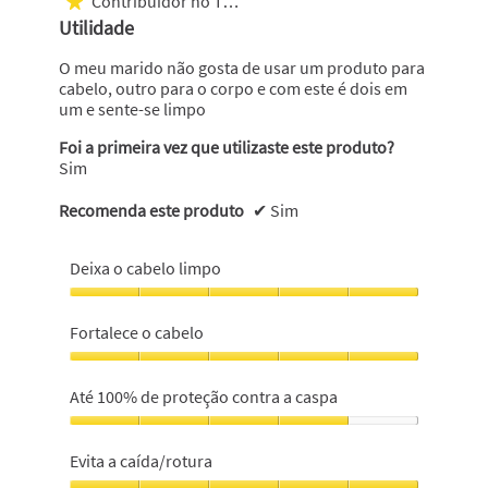
Contribuidor no Top 500
★
5
Utilidade
estrelas.
O meu marido não gosta de usar um produto para
cabelo, outro para o corpo e com este é dois em
um e sente-se limpo
Foi a primeira vez que utilizaste este produto?
Sim
Recomenda este produto
✔
Sim
Deixa o cabelo limpo
Deixa
o
Fortalece o cabelo
cabelo
limpo,
Fortalece
5
o
Até 100% de proteção contra a caspa
em
cabelo,
5
5
Até
em
100%
Evita a caída/rotura
5
de