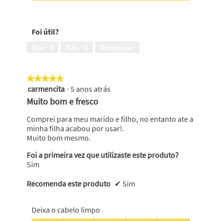
proteção
Evita
contra
a
a
caída/rotura,
Foi útil?
caspa,
5
4
em
Sim ·
0
Não ·
0
Denunciar
em
5
5
★★★★★
★★★★★
carmencita
·
5 anos atrás
5
em
Muito bom e fresco
5
estrelas.
Comprei para meu marido e filho, no entanto ate a
minha filha acabou por usar!.
Muito bom mesmo.
Foi a primeira vez que utilizaste este produto?
Sim
Recomenda este produto
✔
Sim
Deixa o cabelo limpo