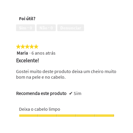
Deixa
o
cabelo
Foi útil?
limpo,
5
Sim ·
0
Não ·
0
Denunciar
em
5
★★★★★
★★★★★
Maria
·
6 anos atrás
5
em
Excelente!
5
estrelas.
Gostei muito deste produto deixa um cheiro muito
bom na pele e no cabelo.
Recomenda este produto
✔
Sim
Deixa o cabelo limpo
Deixa
o
cabelo