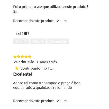
Foi a primeira vez que utilizaste este produto?
Sim
Recomenda este produto
✔
Sim
Foi útil?
Sim ·
0
Não ·
0
Denunciar
★★★★★
★★★★★
ValerioDavid
·
6 anos atrás
5
em
Contribuidor no Top 250
★
5
Excelente!
estrelas.
Adoro tal como o shampoo o preço é boa
equiparado à qualidade recomendo
Recomenda este produto
✔
Sim