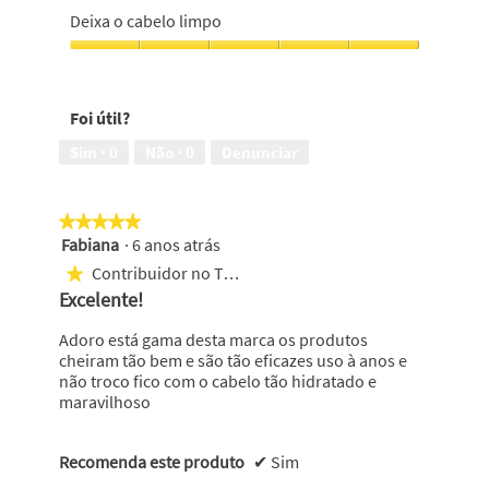
Deixa o cabelo limpo
Deixa
o
cabelo
Foi útil?
limpo,
5
Sim ·
0
Não ·
0
Denunciar
em
5
★★★★★
★★★★★
Fabiana
·
6 anos atrás
5
em
Contribuidor no Top 10
★
5
Excelente!
estrelas.
Adoro está gama desta marca os produtos
cheiram tão bem e são tão eficazes uso à anos e
não troco fico com o cabelo tão hidratado e
maravilhoso
Recomenda este produto
✔
Sim