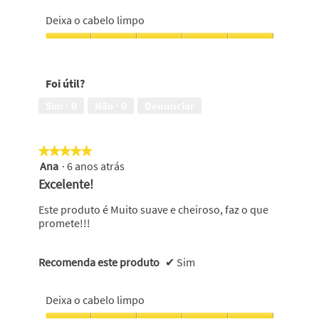
Deixa o cabelo limpo
Deixa
o
cabelo
Foi útil?
limpo,
5
Sim ·
0
Não ·
0
Denunciar
em
5
★★★★★
★★★★★
Ana
·
6 anos atrás
5
em
Excelente!
5
estrelas.
Este produto é Muito suave e cheiroso, faz o que
promete!!!
Recomenda este produto
✔
Sim
Deixa o cabelo limpo