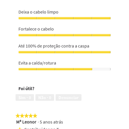
Deixa o cabelo limpo
Deixa
o
Fortalece o cabelo
cabelo
limpo,
Fortalece
5
o
Até 100% de proteção contra a caspa
em
cabelo,
5
5
Até
em
100%
Evita a caída/rotura
5
de
proteção
Evita
contra
a
a
caída/rotura,
Foi útil?
caspa,
4
5
em
Sim ·
0
Não ·
0
Denunciar
em
5
5
★★★★★
★★★★★
Mª Leonor
·
5 anos atrás
5
em