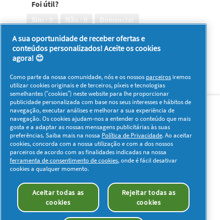
Foi útil?
limpo,
5
Sim ·
0
Não ·
0
Denunciar
em
5
A sua oportunidade de receber ofertas e
conteúdos personalizados! Aceite os cookies
1–8 de 9 análises
Anterior
◄
Seguinte
►
agora! 😊
Reviews
Reviews
Como parte da nossa comunidade, nós e os nossos
parceiros
iremos
utilizar cookies originais e de terceiros, píxeis e tecnologias
semelhantes (“cookies”) neste website para lhe proporcionar
Sobre nós
Contacto
Visitar www.pg.com
publicidade personalizada com base nos seus interesses e hábitos de
navegação, executar análises e melhorar a sua experiência de
navegação. Os cookies ajudam-nos a entender o conteúdo que mais
Redes Sociais
gosta e a adaptar as nossas mensagens publicitárias às suas
preferências. Saiba mais na nossa
Política de Privacidade
. Ao aceitar
cookies, concorda com a nossa utilização e com a dos nossos
parceiros de acordo com as finalidades indicadas na nossa
ferramenta de consentimento de cookies
, onde é fácil desativar
cookies a qualquer momento.
Os meus dados
Privacidade
Sobre os Cookies
Aceitar todas as
Rejeitar todas as
Termos e Condições
Declaração de Acessibilidade
cookies
cookies
© 2026 Procter & Gamble. Todos os direitos reservados. O uso e