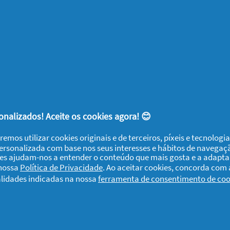
4.8
0.0
H&S Gel de
H&S Gel Duche
Banho
Limpeza
Refrescante
Profunda
nalizados! Aceite os cookies agora! 😊
DÊ UMA OPINIÃO
DÊ UMA OPINIÃO
remos utilizar cookies originais e de terceiros, píxeis e tecnolog
personalizada com base nos seus interesses e hábitos de navegaç
ies ajudam-nos a entender o conteúdo que mais gosta e a adapta
 nossa
Política de Privacidade
. Ao aceitar cookies, concorda com
alidades indicadas na nossa
ferramenta de consentimento de coo
1
2