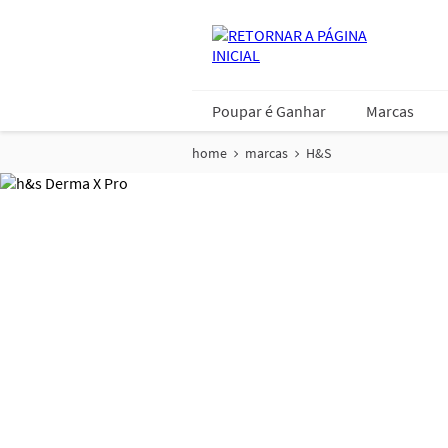
Poupar é Ganhar
Marcas
home
marcas
H&S