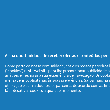
4.8
H&S Champô
Classic
A sua oportunidade de receber ofertas e conteúdos perso
DÊ UMA OPINIÃO
Como parte da nossa comunidade, nós e os nossos
parceiros
i
(“cookies”) neste website para lhe proporcionar publicidade 
análises e melhorar a sua experiência de navegação. Os cook
mensagens publicitárias às suas preferências. Saiba mais na
utilização e com a dos nossos parceiros de acordo com as fin
fácil desativar cookies a qualquer momento.