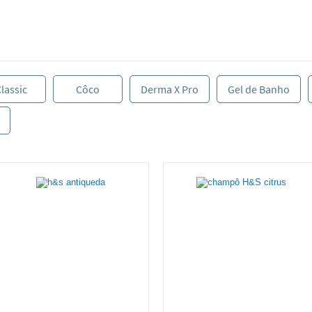
lassic
Côco
Derma X Pro
Gel de Banho