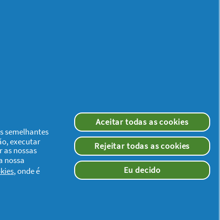
4.9
H&S Gel Duche
Sport
Aceitar todas as cookies
DÊ UMA OPINIÃO
ias semelhantes
ão, executar
Rejeitar todas as cookies
r as nossas
 a nossa
Eu decido
kies
, onde é