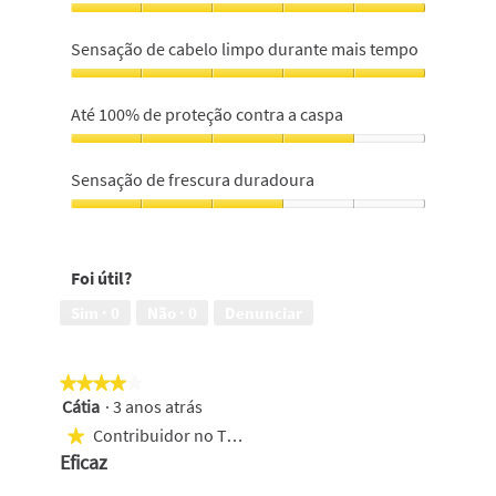
Deixa
o
Sensação de cabelo limpo durante mais tempo
cabelo
limpo,
Sensação
5
de
Até 100% de proteção contra a caspa
em
cabelo
5
limpo
Até
durante
100%
Sensação de frescura duradoura
mais
de
tempo,
proteção
Sensação
5
contra
de
em
a
frescura
5
Foi útil?
caspa,
duradoura,
4
3
Sim ·
0
Não ·
0
Denunciar
em
em
5
5
★★★★★
★★★★★
Cátia
·
3 anos atrás
4
em
Contribuidor no Top 500
★
5
Eficaz
estrelas.