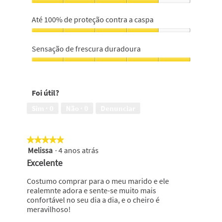
limpo,
Sensação
5
de
Até 100% de proteção contra a caspa
em
cabelo
5
limpo
Até
durante
100%
Sensação de frescura duradoura
mais
de
tempo,
proteção
Sensação
4
contra
de
em
a
frescura
5
Foi útil?
caspa,
duradoura,
4
5
Sim ·
0
Não ·
0
Denunciar
em
em
5
5
★★★★★
★★★★★
Melissa
·
4 anos atrás
5
em
Excelente
5
estrelas.
Costumo comprar para o meu marido e ele
realemnte adora e sente-se muito mais
confortável no seu dia a dia, e o cheiro é
meravilhoso!