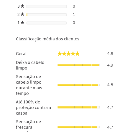
início
3
estrelas
0
0 análises com 3 estrelas.
Selecionar para filtrar anális
★
de
2
estrelas
1
sessão
1 análise com 2 estrelas.
Selecionar para filtrar anális
★
1
estrelas
0
0 análises com 1 estrela.
Selecionar para filtrar anális
★
Classificação média dos clientes
Geral,
Geral
4.8
★★★★★
★★★★★
o
Deixa
Deixa o cabelo
valor
4.9
o
limpo
de
cabelo
classifica
Sensação
Sensação de
limpo,
geral
de
cabelo limpo
o
4.8
é
cabelo
durante mais
valor
4.8
limpo
tempo
de
de
durante
classifica
Até
5.
Até 100% de
mais
geral
100%
proteção contra a
4.7
tempo,
é
de
caspa
o
4.9
proteção
valor
Sensação
Sensação de
de
contra
de
de
frescura
4.7
5.
a
classifica
frescura