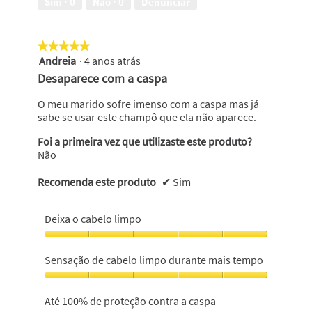
Sim ·
0
Não ·
0
Denunciar
em
em
5
5
★★★★★
★★★★★
Andreia
·
4 anos atrás
5
em
Desaparece com a caspa
5
estrelas.
O meu marido sofre imenso com a caspa mas já
sabe se usar este champô que ela não aparece.
Foi a primeira vez que utilizaste este produto?
Não
Recomenda este produto
✔
Sim
Deixa o cabelo limpo
Deixa
o
Sensação de cabelo limpo durante mais tempo
cabelo
limpo,
Sensação
5
de
Até 100% de proteção contra a caspa
em
cabelo