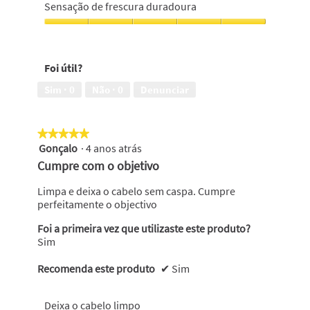
durante
100%
Sensação de frescura duradoura
mais
de
tempo,
proteção
Sensação
5
contra
de
em
a
frescura
5
Foi útil?
caspa,
duradoura,
5
5
Sim ·
0
Não ·
0
Denunciar
em
em
5
5
★★★★★
★★★★★
Gonçalo
·
4 anos atrás
5
em
Cumpre com o objetivo
5
estrelas.
Limpa e deixa o cabelo sem caspa. Cumpre
perfeitamente o objectivo
Foi a primeira vez que utilizaste este produto?
Sim
Recomenda este produto
✔
Sim
Deixa o cabelo limpo