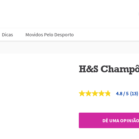
Dicas
Movidos Pelo Desporto
H&S Champô
4.8
(13)
4.8
de
5
estrelas,
valor
DÊ UMA OPINIÃ
médio
de
classificação.
Read