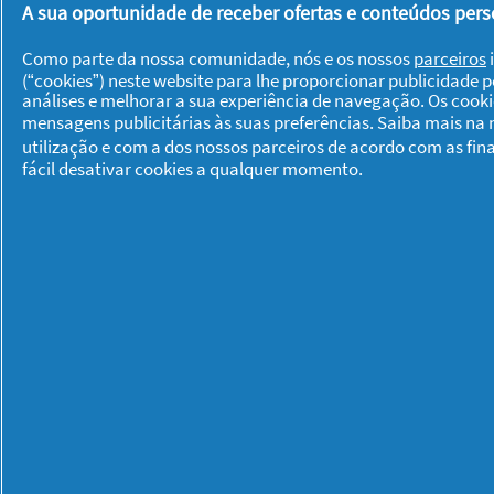
A sua oportunidade de receber ofertas e conteúdos perso
Recomenda este produto
✔
Sim
Como parte da nossa comunidade, nós e os nossos
parceiros
i
Foi útil?
Sim ·
0
Não ·
0
De
(“cookies”) neste website para lhe proporcionar publicidade 
análises e melhorar a sua experiência de navegação. Os cook
mensagens publicitárias às suas preferências. Saiba mais na
Carla
·
4 anos atrás
★★★★★
★★★★★
utilização e com a dos nossos parceiros de acordo com as fin
5
Excelente
fácil desativar cookies a qualquer momento.
em
5
Controla muito bem a oleosidade s
estrelas.
Foi a primeira vez que utilizaste es
Recomenda este produto
✔
Sim
Foi útil?
Sim ·
0
Não ·
0
De
1–8 de 13 análises