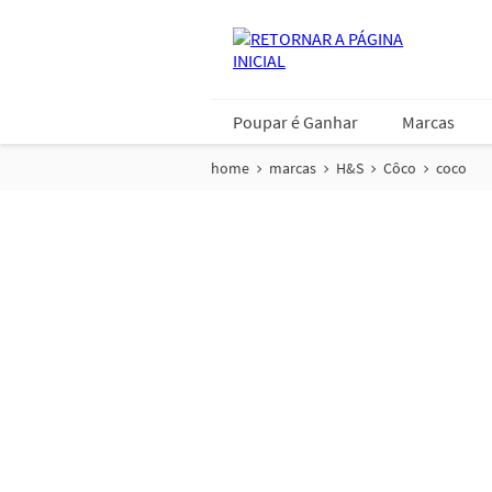
Poupar é Ganhar
Marcas
home
marcas
H&S
Côco
coco