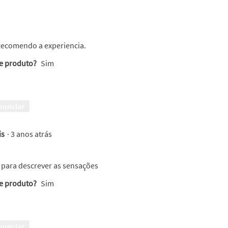
Recomendo a experiencia.
te produto?
Sim
nunciar
is
·
3 anos atrás
 para descrever as sensações
te produto?
Sim
nunciar