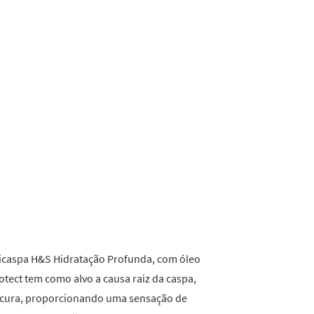
13
Reviews.
Link
para
a
mesma
página.
icaspa H&S Hidratação Profunda, com óleo
tect tem como alvo a causa raiz da caspa,
secura, proporcionando uma sensação de