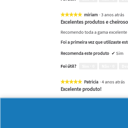
miriam
·
3 anos atrás
★★★★★
★★★★★
5
Excelentes produtos e cheiros
em
5
Recomendo toda a gama excelente 
estrelas.
Foi a primeira vez que utilizaste es
Recomenda este produto
✔
Sim
Foi útil?
Sim ·
0
Não ·
0
De
Patricia
·
4 anos atrás
★★★★★
★★★★★
5
Excelente produto!
em
5
Comprei este produto uma vez e a
estrelas.
Foi a primeira vez que utilizaste es
Recomenda este produto
✔
Sim