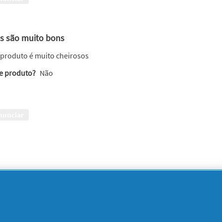
os são muito bons
produto é muito cheirosos
te produto?
Não
nunciar
dorei! Recomento imenso!
te produto?
Sim