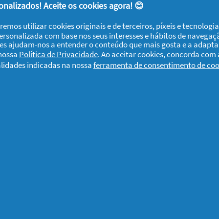
nalizados! Aceite os cookies agora! 😊
remos utilizar cookies originais e de terceiros, píxeis e tecnolog
nunciar
personalizada com base nos seus interesses e hábitos de navegaç
ies ajudam-nos a entender o conteúdo que mais gosta e a adapta
 nossa
Política de Privacidade
. Ao aceitar cookies, concorda com
alidades indicadas na nossa
ferramenta de consentimento de coo
em secar o cabelo
te produto?
Não
nunciar