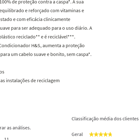
100% de proteção contra a caspa*. A sua
quilibrado e reforçado com vitaminas e
stado e com eficácia clinicamente
ave para ser adequado para o uso diário. A
stico reciclado** e é reciclável***.
 Condicionador H&S, aumenta a proteção
 para um cabelo suave e bonito, sem caspa*.
vos
s instalações de reciclagem
Classificação média dos clientes
rar as análises.
Geral
★★★★★
★★★★★
11
11 análises com 5 estrelas.
Selecionar para filtrar análises com 5 estrelas.