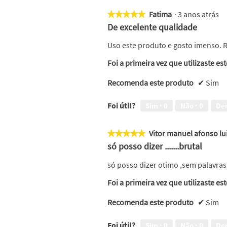
Fatima
·
3 anos atrás
★★★★★
★★★★★
5
De excelente qualidade
em
5
Uso este produto e gosto imenso. 
estrelas.
Foi a primeira vez que utilizaste es
Recomenda este produto
✔
Sim
Foi útil?
Sim ·
0
Não ·
0
De
Vitor manuel afonso lu
★★★★★
★★★★★
5
só posso dizer .......brutal
em
5
só posso dizer otimo ,sem palavras
estrelas.
Foi a primeira vez que utilizaste es
Recomenda este produto
✔
Sim
Foi útil?
Sim ·
0
Não ·
0
De