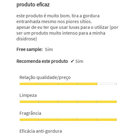
5
produto eficaz
estrelas.
este produto é muito bom. tira a gordura
entranhada mesmo nos piores sítios.
apesar de eu ter que usar luvas para o utilizar (por
ser um produto muito intenso para a minha
disidrose)
Free sample:
Sim
Recomenda este produto
✔
Sim
Relação qualidade/preço
Relação
qualidade/preço,
Limpeza
4
em
Limpeza,
5
5
Fragrância
em
5
Fragrância,
5
Eficácia anti-gordura
em