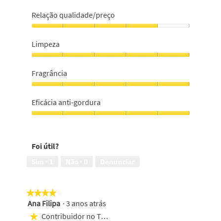
Relação qualidade/preço
Relação
qualidade/preço,
Limpeza
4
em
Limpeza,
5
5
Fragrância
em
5
Fragrância,
5
Eficácia anti-gordura
em
5
Eficácia
anti-
gordura,
Foi útil?
5
em
Sim ·
1
Não ·
0
Denunciar
5
★★★★★
★★★★★
Ana Filipa
·
3 anos atrás
4
em
Contribuidor no Top 500
★