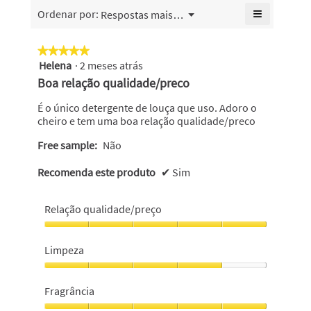
de
geral
≡
Menu
Ordenar por:
Respostas mais recentes
5.
▼
é
Se
4.8
clicar
no
de
★★★★★
★★★★★
seguinte
5.
Helena
·
2 meses atrás
5
botão
atualiza
em
Boa relação qualidade/preco
o
5
conteúdo
abaixo
estrelas.
É o único detergente de louça que uso. Adoro o
cheiro e tem uma boa relação qualidade/preco
Free sample:
Não
Recomenda este produto
✔
Sim
Relação qualidade/preço
Relação
qualidade/preço,
Limpeza
5
em
Limpeza,
5
4
Fragrância
em