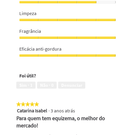
Relação
qualidade/preço,
Limpeza
4
em
Limpeza,
5
5
Fragrância
em
5
Fragrância,
5
Eficácia anti-gordura
em
5
Eficácia
anti-
gordura,
Foi útil?
5
em
Sim ·
1
Não ·
0
Denunciar
5
★★★★★
★★★★★
Catarina Isabel
·
3 anos atrás
5
em
Para quem tem equizema, o melhor do
5
mercado!
estrelas.