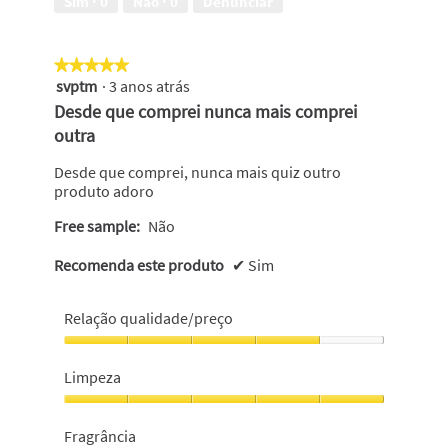
Sim ·
0
Não ·
0
Denunciar
5
★★★★★
★★★★★
svptm
·
3 anos atrás
5
em
Desde que comprei nunca mais comprei
5
outra
estrelas.
Desde que comprei, nunca mais quiz outro
produto adoro
Free sample:
Não
Recomenda este produto
✔
Sim
Relação qualidade/preço
Relação
qualidade/preço,
Limpeza
4
em
Limpeza,
5
5
Fragrância