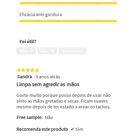
em
5
Fragrância,
5
Eficácia anti-gordura
em
5
Eficácia
anti-
gordura,
Foi útil?
5
em
Sim ·
0
Não ·
0
Denunciar
5
★★★★★
★★★★★
Sandra
·
3 anos atrás
5
em
Limpa sem agredir as mãos
5
estrelas.
Gosto muito porque posso depois de usar não
sinto as mãos gretadas e secas. Ficam suaves
mesmo depois de ter estado a arear os tachos.
Free sample:
Não
Recomenda este produto
✔
Sim