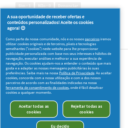
em
Sim ·
1
Não ·
0
Denunciar
5
A sua oportunidade de receber ofertas e
conteúdos personalizados! Aceite os cookies
1–8 de 67 análises
Anterior
◄
Seguinte
►
agora! 😊
Reviews
Reviews
Como parte da nossa comunidade, nós e os nossos
parceiros
iremos
utilizar cookies originais e de terceiros, píxeis e tecnologias
semelhantes (“cookies”) neste website para lhe proporcionar
Sobre nós
Contacto
Visitar www.pg.com
publicidade personalizada com base nos seus interesses e hábitos de
navegação, executar análises e melhorar a sua experiência de
navegação. Os cookies ajudam-nos a entender o conteúdo que mais
Redes Sociais
gosta e a adaptar as nossas mensagens publicitárias às suas
preferências. Saiba mais na nossa
Política de Privacidade
. Ao aceitar
cookies, concorda com a nossa utilização e com a dos nossos
parceiros de acordo com as finalidades indicadas na nossa
ferramenta de consentimento de cookies
, onde é fácil desativar
cookies a qualquer momento.
Os meus dados
Privacidade
Sobre os Cookies
Aceitar todas as
Rejeitar todas as
Termos e Condições
Declaração de Acessibilidade
cookies
cookies
© 2026 Procter & Gamble. Todos os direitos reservados. O uso e
acesso à informação presentes neste site estão sujeitos aos
Eu decido