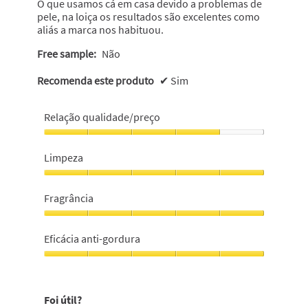
O que usamos cá em casa devido a problemas de
pele, na loiça os resultados são excelentes como
aliás a marca nos habituou.
Free sample:
Não
Recomenda este produto
✔
Sim
Relação qualidade/preço
Relação
qualidade/preço,
Limpeza
4
em
Limpeza,
5
5
Fragrância
em
5
Fragrância,
5
Eficácia anti-gordura
em
5
Eficácia
anti-
gordura,
Foi útil?
5