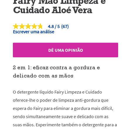
Fairy Mão Limpeza e
Cuidado Aloé Vera
4.8
(67)
4.8
Escrever uma análise
de
5
estrelas,
valor
DÊ UMA OPINIÃO
médio
de
classificação.
Read
2 em 1: eficaz contra a gordura e
67
delicado com as mãos
Reviews.
Link
para
a
O detergente líquido Fairy Limpeza e Cuidado
mesma
página.
oferece-lhe o poder de limpeza anti-gordura que
espera do Fairy para eliminar a gordura mais difícil,
sendo simultaneamente suave e delicado com as
suas mãos. Experimente também o detergente para a