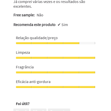
Já comprei várias vezes e os resultados são
excelentes.
Free sample:
Não
Recomenda este produto
✔
Sim
Relação qualidade/preço
Relação
qualidade/preço,
Limpeza
4
em
Limpeza,
5
5
Fragrância
em
5
Fragrância,
5
Eficácia anti-gordura
em
5
Eficácia
anti-
gordura,
Foi útil?
5
em