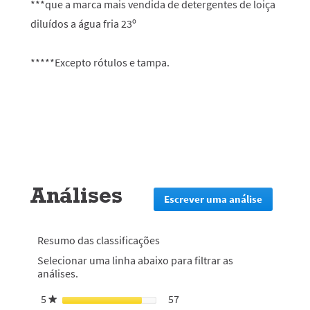
***que a marca mais vendida de detergentes de loiça
diluídos a água fria 23º
*****Excepto rótulos e tampa.
Análises
Escrever uma análise
.
Esta
ação
irá
Resumo das classificações
redirecion
Selecionar uma linha abaixo para filtrar as
lo
análises.
para
a
5
estrelas
57
57 análises com 5 estrelas.
Selecionar para filtrar análi
★
página