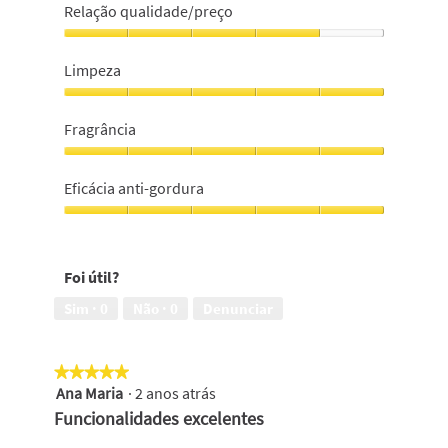
Relação qualidade/preço
Relação
qualidade/preço,
Limpeza
4
em
Limpeza,
5
5
Fragrância
em
5
Fragrância,
5
Eficácia anti-gordura
em
5
Eficácia
anti-
gordura,
Foi útil?
5
em
Sim ·
0
Não ·
0
Denunciar
5
★★★★★
★★★★★
Ana Maria
·
2 anos atrás
5
em
Funcionalidades excelentes
5
estrelas.