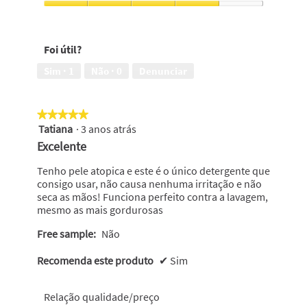
5
Eficácia
anti-
gordura,
Foi útil?
4
em
Sim ·
1
Não ·
0
Denunciar
5
★★★★★
★★★★★
Tatiana
·
3 anos atrás
5
em
Excelente
5
estrelas.
Tenho pele atopica e este é o único detergente que
consigo usar, não causa nenhuma irritação e não
seca as mãos! Funciona perfeito contra a lavagem,
mesmo as mais gordurosas
Free sample:
Não
Recomenda este produto
✔
Sim
Relação qualidade/preço