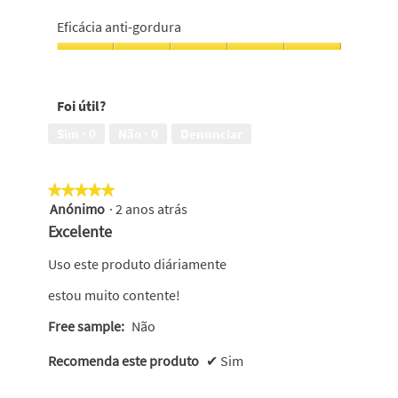
5
Fragrância,
5
Eficácia anti-gordura
em
5
Eficácia
anti-
gordura,
Foi útil?
5
em
Sim ·
0
Não ·
0
Denunciar
5
★★★★★
★★★★★
Anónimo
·
2 anos atrás
5
em
Excelente
5
estrelas.
Uso este produto diáriamente
estou muito contente!
Free sample:
Não
Recomenda este produto
✔
Sim