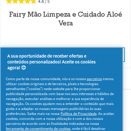
4.8
Fairy Mão Limpeza e Cuidado Aloé
Vera
DÊ UMA OPINIÃO
A sua oportunidade de receber ofertas e
conteúdos personalizados! Aceite os cookies
agora! 😊
Como parte da nossa comunidade, nós e os nossos
parceiros
iremos
utilizar cookies originais e de terceiros, píxeis e tecnologias
semelhantes (“cookies”) neste website para lhe proporcionar
Sobre nós
Contacto
Visitar www.pg.com
publicidade personalizada com base nos seus interesses e hábitos de
navegação, executar análises e melhorar a sua experiência de
navegação. Os cookies ajudam-nos a entender o conteúdo que mais
Redes Sociais
gosta e a adaptar as nossas mensagens publicitárias às suas
preferências. Saiba mais na nossa
Política de Privacidade
. Ao aceitar
cookies, concorda com a nossa utilização e com a dos nossos
parceiros de acordo com as finalidades indicadas na nossa
ferramenta de consentimento de cookies
, onde é fácil desativar