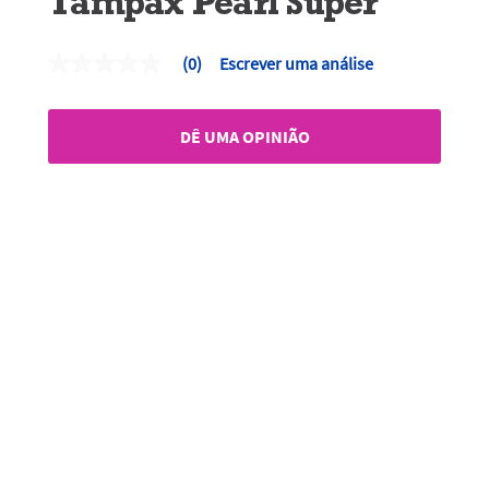
Tampax Pearl Super
(0)
Escrever uma análise
Sem
valor
de
classificação
DÊ UMA OPINIÃO
Link
para
a
mesma
página.