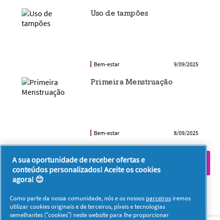
Uso de tampões
Bem-estar
9/09/2025
Primeira Menstruação
Bem-estar
8/09/2025
A sua oportunidade de receber ofertas e
VEJA MAIS ARTIGOS
conteúdos personalizados! Aceite os cookies
agora! 😊
Como parte da nossa comunidade, nós e os nossos
parceiros
iremos
utilizar cookies originais e de terceiros, píxeis e tecnologias
semelhantes (“cookies”) neste website para lhe proporcionar