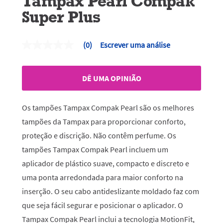
Tampax Pearl Compak
Super Plus
(0)
Escrever uma análise
Sem
valor
de
classificação
DÊ UMA OPINIÃO
Link
para
a
mesma
Os tampões Tampax Compak Pearl são os melhores
página.
tampões da Tampax para proporcionar conforto,
proteção e discrição. Não contêm perfume. Os
tampões Tampax Compak Pearl incluem um
aplicador de plástico suave, compacto e discreto e
uma ponta arredondada para maior conforto na
inserção. O seu cabo antideslizante moldado faz com
que seja fácil segurar e posicionar o aplicador. O
Tampax Compak Pearl inclui a tecnologia MotionFit,