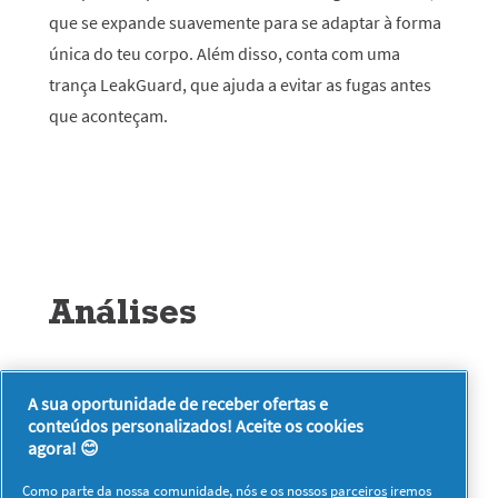
que se expande suavemente para se adaptar à forma
única do teu corpo. Além disso, conta com uma
trança LeakGuard, que ajuda a evitar as fugas antes
que aconteçam.
Análises
★★★★★
A sua oportunidade de receber ofertas e
Sem
conteúdos personalizados! Aceite os cookies
Seja o primeiro a analisar este produto
valor
.
agora! 😊
de
Esta
classificação
ação
Como parte da nossa comunidade, nós e os nossos
parceiros
iremos