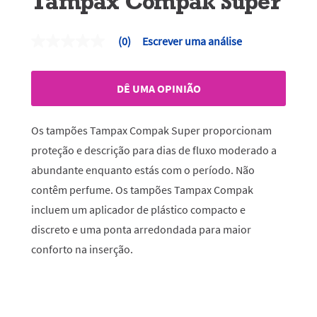
Tampax Compak Super
(0)
Escrever uma análise
Sem
valor
de
classificação
DÊ UMA OPINIÃO
Link
para
a
mesma
Os tampões Tampax Compak Super proporcionam
página.
proteção e descrição para dias de fluxo moderado a
abundante enquanto estás com o período. Não
contêm perfume. Os tampões Tampax Compak
incluem um aplicador de plástico compacto e
discreto e uma ponta arredondada para maior
conforto na inserção.