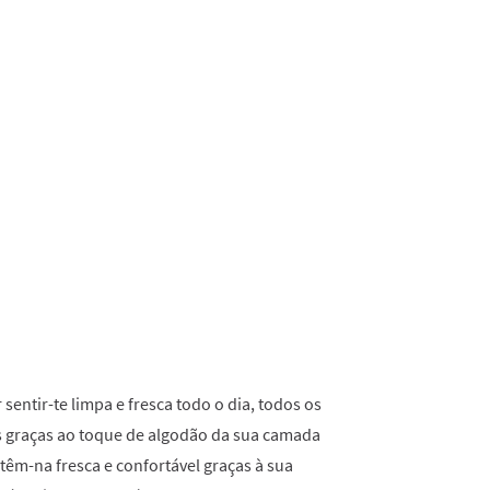
a
Review.
Link
para
a
mesma
página.
sentir-te limpa e fresca todo o dia, todos os
s graças ao toque de algodão da sua camada
têm-na fresca e confortável graças à sua