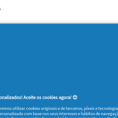
ás
a de odores .top.
s
te produto?
Não
s
d
p
l
e
p
fr
n
n
4
s
e
lu
ne
5
4
o
C
e
o
5
5
C
e
d
a
5
us
nalizados! Aceite os cookies agora! 😊
4
aj
e
s
remos utilizar cookies originais e de terceiros, píxeis e tecnolog
5
à
nunciar
personalizada com base nos seus interesses e hábitos de navegaç
m