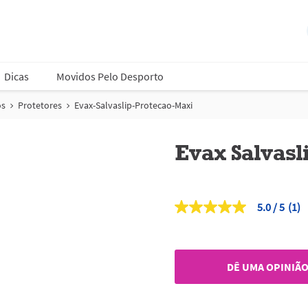
Dicas
Movidos Pelo Desporto
os
Protetores
Evax-Salvaslip-Protecao-Maxi
Evax Salvasl
5.0
(1)
5.0
de
5
estrelas,
valor
DÊ UMA OPINIÃ
médio
de
classificação.
Read