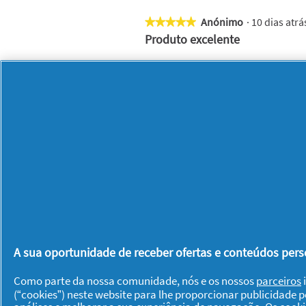
Anónimo
·
10 dias atr
★★★★★
★★★★★
5
Produto excelente
em
5
Muito bom protege durante todo di
estrelas.
Foi a primeira vez que utilizaste es
Recomenda este produto
✔
Sim
A sua oportunidade de receber ofertas e conteúdos perso
Como parte da nossa comunidade, nós e os nossos
parceiros
i
Foi útil?
Sim ·
0
Não ·
0
De
(“cookies”) neste website para lhe proporcionar publicidade 