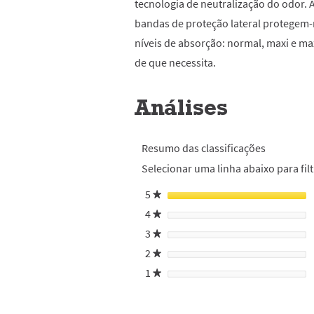
tecnologia de neutralização do odor. 
bandas de proteção lateral protegem-n
níveis de absorção: normal, maxi e ma
de que necessita.
Análises
Resumo das classificações
Selecionar uma linha abaixo para filt
5
estrelas
★
4
estrelas
★
3
estrelas
★
2
estrelas
★
1
estrelas
★