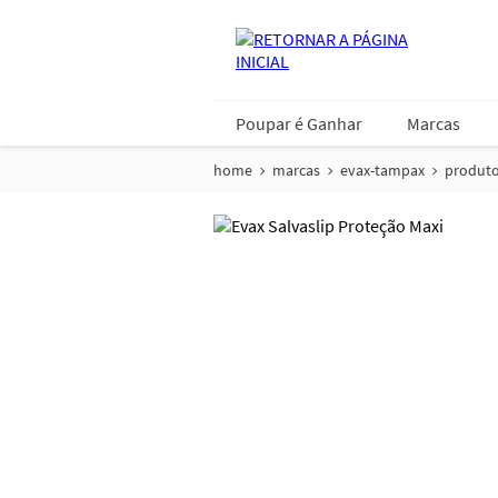
Poupar é Ganhar
Marcas
home
marcas
evax-tampax
produt