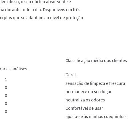
Além disso, o seu núcleo absorvente e
a durante todo o dia. Disponíveis em três
xi plus que se adaptam ao nível de proteção
Classificação média dos clientes
rar as análises.
Geral
1
1 análise com 5 estrelas.
Selecionar para filtrar análises com 5 estrelas.
sensação de limpeza e frescura
0
0 análises com 4 estrelas.
Selecionar para filtrar análises com 4 estrelas.
permanece no seu lugar
0
0 análises com 3 estrelas.
Selecionar para filtrar análises com 3 estrelas.
neutraliza os odores
0
0 análises com 2 estrelas.
Selecionar para filtrar análises com 2 estrelas.
Confortável de usar
0
0 análises com 1 estrela.
Selecionar para filtrar análises com 1 estrela.
ajusta-se às minhas cuequinhas