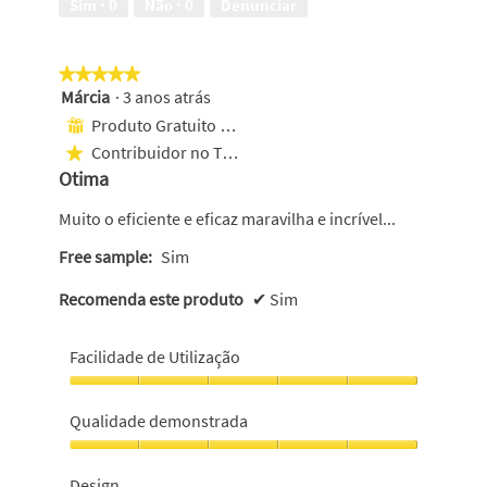
Sim ·
0
Não ·
0
Denunciar
★★★★★
★★★★★
Márcia
·
3 anos atrás
5
em
Produto Gratuito Recebido
⊞
5
Contribuidor no Top 1000
★
estrelas.
Otima
Muito o eficiente e eficaz maravilha e incrível...
Free sample:
Sim
Recomenda este produto
✔
Sim
Facilidade de Utilização
Facilidade
de
Qualidade demonstrada
Utilização,
5
Qualidade
em
demonstrada,
Design