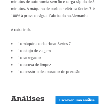
minutos de autonomia sem fio e carga rápida de 5
minutos. A máquina de barbear elétrica Series 7 é
100% à prova de água. Fabricada na Alemanha.
A caixa inclui:
1x máquina de barbear Series 7
1x estojo de viagem
1x carregador
1x escova de limpez
1x acessório de aparador de precisão.
Análises
Escrever uma análise
.
Esta
ação