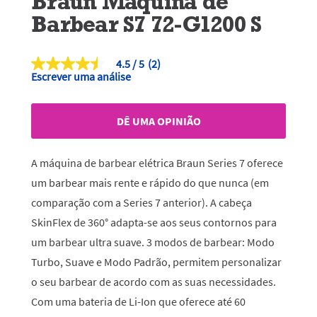
Braun Maquina de
Barbear S7 72-G1200 S
4.5
(2)
4.5
Escrever uma análise
de
5
estrelas,
valor
DÊ UMA OPINIÃO
médio
de
classificação.
Read
A máquina de barbear elétrica Braun Series 7 oferece
2
Reviews.
um barbear mais rente e rápido do que nunca (em
Link
comparação com a Series 7 anterior). A cabeça
para
a
SkinFlex de 360° adapta-se aos seus contornos para
mesma
página.
um barbear ultra suave. 3 modos de barbear: Modo
Turbo, Suave e Modo Padrão, permitem personalizar
o seu barbear de acordo com as suas necessidades.
Com uma bateria de Li-Ion que oferece até 60