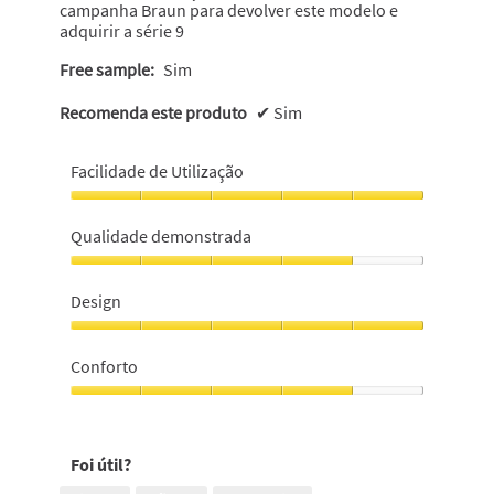
campanha Braun para devolver este modelo e
adquirir a série 9
Free sample:
Sim
Recomenda este produto
✔
Sim
Facilidade de Utilização
Facilidade
de
Qualidade demonstrada
Utilização,
5
Qualidade
em
demonstrada,
Design
5
4
em
Design,
5
5
Conforto
em
5
Conforto,
4
em
Foi útil?
5