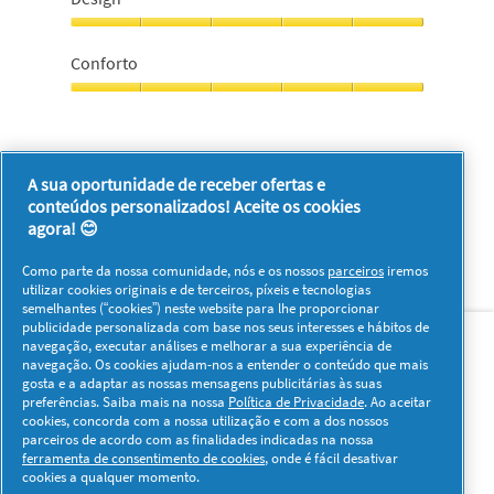
5
5
em
Design,
5
5
Conforto
em
5
Conforto,
5
em
Foi útil?
5
A sua oportunidade de receber ofertas e
Sim ·
0
Não ·
0
Denunciar
conteúdos personalizados! Aceite os cookies
agora! 😊
Como parte da nossa comunidade, nós e os nossos
parceiros
iremos
utilizar cookies originais e de terceiros, píxeis e tecnologias
semelhantes (“cookies”) neste website para lhe proporcionar
Sobre nós
Contacto
Visitar www.pg.com
publicidade personalizada com base nos seus interesses e hábitos de
navegação, executar análises e melhorar a sua experiência de
navegação. Os cookies ajudam-nos a entender o conteúdo que mais
Redes Sociais
gosta e a adaptar as nossas mensagens publicitárias às suas
preferências. Saiba mais na nossa
Política de Privacidade
. Ao aceitar
cookies, concorda com a nossa utilização e com a dos nossos
parceiros de acordo com as finalidades indicadas na nossa
ferramenta de consentimento de cookies
, onde é fácil desativar
cookies a qualquer momento.