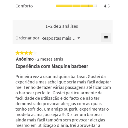
o
de
de
Conforto,
Conforto
4.5
geral
valor
5.
classifica
o
é
de
geral
valor
5
classifica
é
de
de
geral
4.5
classifica
1–2 de 2 análises
5.
é
de
geral
5
5.
é
≡
Menu
Ordenar por:
Respostas mais recentes
de
▼
4.5
Se
5.
de
clicar
no
5.
★★★★★
★★★★★
seguinte
Anónimo
·
2 meses atrás
4
botão
atualiza
em
Experiência com Maquina barbear
o
5
conteúdo
abaixo
estrelas.
Primeira vez a usar máquina barbear. Gostei da
experiência mas achei que seria mais fácil adaptar
me. Tenho de fazer várias passagens até ficar com
o barbear perfeito. Gostei particularmente da
facilidade de utilização e do facto de não ter
demonstrado provocar alergias com as quais
tenho sofrido. Um amigo sugeriu experimentar o
modelo acima, ou seja a 9. Diz ter um barbear
ainda mais fácil também sem provocar alergias
mesmo em utilização diária. Irei aproveitar a