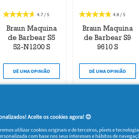
4.7
4.8
Braun Maquina
Braun Maquina
de Barbear S5
de Barbear S9
52-N1200 S
9610 S
DÊ UMA OPINIÃO
DÊ UMA OPINIÃO
nalizados! Aceite os cookies agora! 😊
remos utilizar cookies originais e de terceiros, píxeis e tecnolog
personalizada com base nos seus interesses e hábitos de navegaç