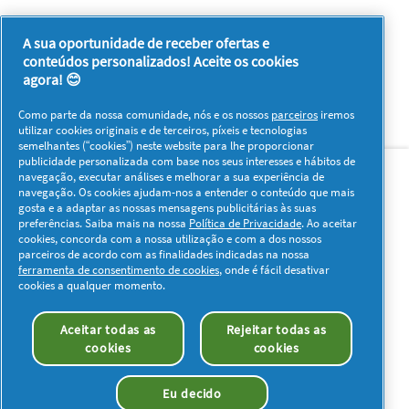
★★★★★
A sua oportunidade de receber ofertas e
Sem
conteúdos personalizados! Aceite os cookies
Seja o primeiro a analisar este produto
valor
.
agora! 😊
de
Esta
classificação
ação
Como parte da nossa comunidade, nós e os nossos
parceiros
iremos
irá
utilizar cookies originais e de terceiros, píxeis e tecnologias
semelhantes (“cookies”) neste website para lhe proporcionar
redirecioná-
Sobre nós
Contacto
Visitar www.pg.com
publicidade personalizada com base nos seus interesses e hábitos de
lo
navegação, executar análises e melhorar a sua experiência de
para
navegação. Os cookies ajudam-nos a entender o conteúdo que mais
a
Redes Sociais
gosta e a adaptar as nossas mensagens publicitárias às suas
página
preferências. Saiba mais na nossa
Política de Privacidade
. Ao aceitar
de
cookies, concorda com a nossa utilização e com a dos nossos
início
parceiros de acordo com as finalidades indicadas na nossa
de
ferramenta de consentimento de cookies
, onde é fácil desativar
cookies a qualquer momento.
sessão
Os meus dados
Privacidade
Sobre os Cookies
Aceitar todas as
Rejeitar todas as
Termos e Condições
Declaração de Acessibilidade
cookies
cookies
© 2026 Procter & Gamble. Todos os direitos reservados. O uso e
acesso à informação presentes neste site estão sujeitos aos
Eu decido
termos e condições definidos no nosso acordo legal.