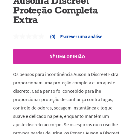
Ausonia Discreet
Proteção Completa
Extra
(0)
Escrever uma análise
Sem
valor
de
classificação
DÊ UMA OPINIÃO
Link
para
a
mesma
Os pensos para incontinência Ausonia Discreet Extra
página.
proporcionam uma proteção completa e um ajuste
discreto. Cada penso foi concebido para lhe
proporcionar proteção de confiança contra fugas,
controlo de odores, secagem instantânea e toque
suave e delicado na pele, enquanto mantém um
ajuste discreto ao corpo. Se os espirros ou o riso lhe
provoca perdas de urina, os Pensos Ausonia Discreet