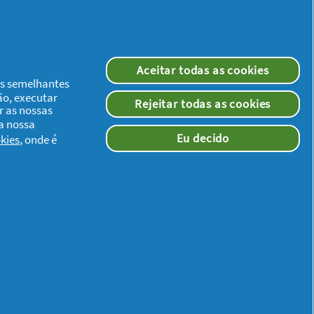
Aceitar todas as cookies
ias semelhantes
ão, executar
Rejeitar todas as cookies
r as nossas
 a nossa
Eu decido
kies
, onde é
Redes Sociais