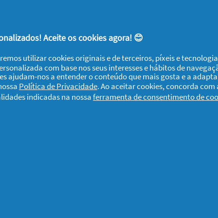
nalizados! Aceite os cookies agora! 😊
Remédios para a
remos utilizar cookies originais e de terceiros, píxeis e tecnolog
o
incontinência urinária
personalizada com base nos seus interesses e hábitos de navegaç
ies ajudam-nos a entender o conteúdo que mais gosta e a adapta
 nossa
Política de Privacidade
. Ao aceitar cookies, concorda com
alidades indicadas na nossa
ferramenta de consentimento de coo
2025
Bem-estar
9/09/2025