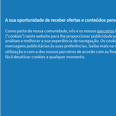
A sua oportunidade de receber ofertas e conteúdos perso
Bexiga descaída:
Como parte da nossa comunidade, nós e os nossos
parceiros
i
Sintomas e tratament
(“cookies”) neste website para lhe proporcionar publicidade 
análises e melhorar a sua experiência de navegação. Os cook
mensagens publicitárias às suas preferências. Saiba mais na
utilização e com a dos nossos parceiros de acordo com as fin
Bem-estar
27/10/
fácil desativar cookies a qualquer momento.
Sobre P & G
Sobre nós
Contacto