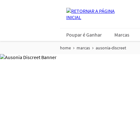
Poupar é Ganhar
Marcas
home
marcas
ausonia-discreet