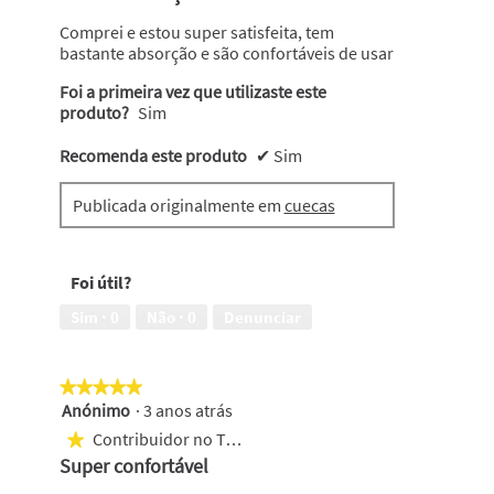
5
conteúdo
abaixo
estrelas.
Comprei e estou super satisfeita, tem
bastante absorção e são confortáveis de usar
Foi a primeira vez que utilizaste este
produto?
Sim
Recomenda este produto
✔
Sim
Publicada originalmente em
cuecas
Foi útil?
Sim ·
0
Não ·
0
Denunciar
★★★★★
★★★★★
Anónimo
·
3 anos atrás
5
em
Contribuidor no Top 500
★
5
Super confortável
estrelas.