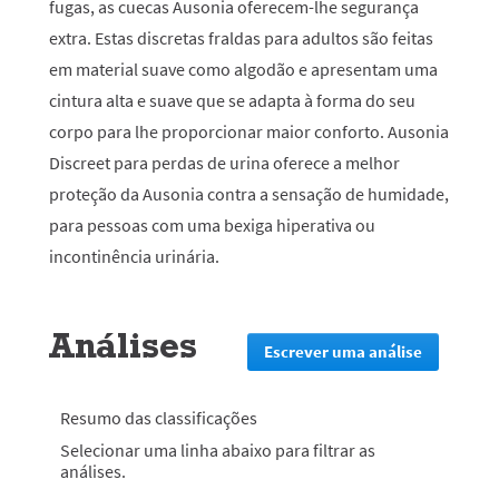
fugas, as cuecas Ausonia oferecem-lhe segurança
extra. Estas discretas fraldas para adultos são feitas
em material suave como algodão e apresentam uma
cintura alta e suave que se adapta à forma do seu
corpo para lhe proporcionar maior conforto. Ausonia
Discreet para perdas de urina oferece a melhor
proteção da Ausonia contra a sensação de humidade,
para pessoas com uma bexiga hiperativa ou
incontinência urinária.
Análises
Escrever uma análise
.
Esta
ação
irá
Resumo das classificações
redirecion
Selecionar uma linha abaixo para filtrar as
lo
análises.
para