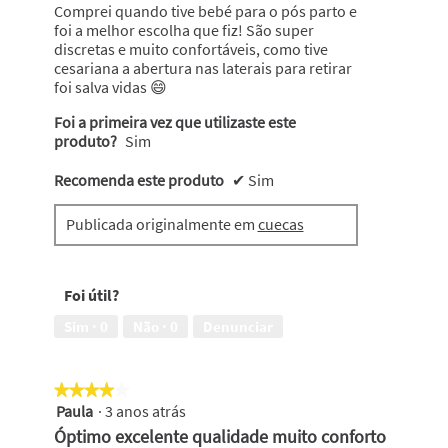
Comprei quando tive bebé para o pós parto e
foi a melhor escolha que fiz! São super
discretas e muito confortáveis, como tive
cesariana a abertura nas laterais para retirar
foi salva vidas 😄
Foi a primeira vez que utilizaste este
produto?
Sim
Recomenda este produto
✔
Sim
Publicada originalmente em
cuecas
Foi útil?
Sim ·
0
Não ·
0
Denunciar
★★★★★
★★★★★
Paula
·
3 anos atrás
4
em
Óptimo excelente qualidade muito conforto
5