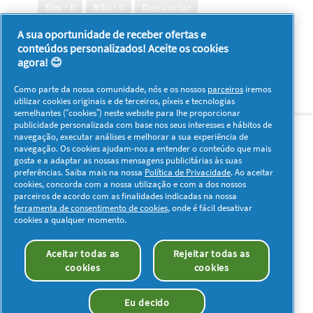
Sim ·
0
Não ·
0
Denunciar
A sua oportunidade de receber ofertas e
conteúdos personalizados! Aceite os cookies
1–8 de 82 análises
Anterior
◄
Seguinte
►
agora! 😊
Reviews
Reviews
Como parte da nossa comunidade, nós e os nossos
parceiros
iremos
utilizar cookies originais e de terceiros, píxeis e tecnologias
semelhantes (“cookies”) neste website para lhe proporcionar
Sobre nós
Contacto
Visitar www.pg.com
publicidade personalizada com base nos seus interesses e hábitos de
navegação, executar análises e melhorar a sua experiência de
navegação. Os cookies ajudam-nos a entender o conteúdo que mais
Redes Sociais
gosta e a adaptar as nossas mensagens publicitárias às suas
preferências. Saiba mais na nossa
Política de Privacidade
. Ao aceitar
cookies, concorda com a nossa utilização e com a dos nossos
parceiros de acordo com as finalidades indicadas na nossa
ferramenta de consentimento de cookies
, onde é fácil desativar
cookies a qualquer momento.
Os meus dados
Privacidade
Sobre os Cookies
Aceitar todas as
Rejeitar todas as
Termos e Condições
Declaração de Acessibilidade
cookies
cookies
© 2026 Procter & Gamble. Todos os direitos reservados. O uso e
acesso à informação presentes neste site estão sujeitos aos
Eu decido
termos e condições definidos no nosso acordo legal.