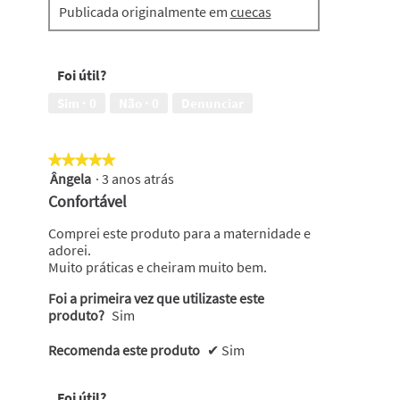
Publicada originalmente em
cuecas
Foi útil?
Sim ·
0
Não ·
0
Denunciar
★★★★★
★★★★★
Ângela
·
3 anos atrás
5
em
Confortável
5
estrelas.
Comprei este produto para a maternidade e
adorei.
Muito práticas e cheiram muito bem.
Foi a primeira vez que utilizaste este
produto?
Sim
Recomenda este produto
✔
Sim
Foi útil?