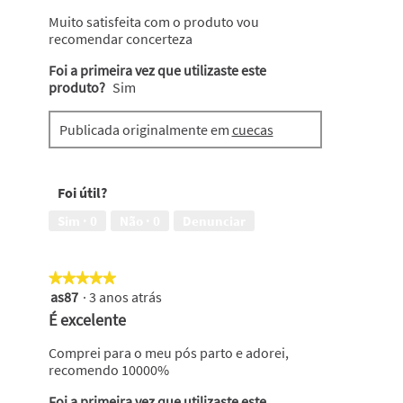
estrelas.
Muito satisfeita com o produto vou
recomendar concerteza
Foi a primeira vez que utilizaste este
produto?
Sim
Publicada originalmente em
cuecas
Foi útil?
Sim ·
0
Não ·
0
Denunciar
★★★★★
★★★★★
as87
·
3 anos atrás
5
em
É excelente
5
estrelas.
Comprei para o meu pós parto e adorei,
recomendo 10000%
Foi a primeira vez que utilizaste este