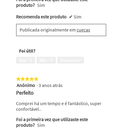
produto?
Sim
Recomenda este produto
✔
Sim
Publicada originalmente em
cuecas
Foi útil?
Sim ·
0
Não ·
0
Denunciar
★★★★★
★★★★★
Anónimo
·
3 anos atrás
5
em
Perfeito
5
estrelas.
Comprei há um tempo e é fantástico, super
confortável..
Foi a primeira vez que utilizaste este
produto?
Sim