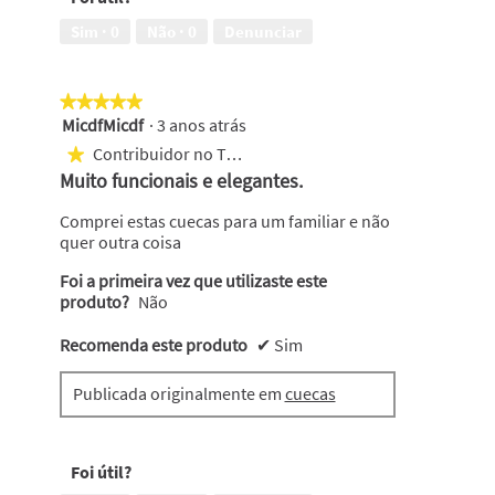
Sim ·
0
Não ·
0
Denunciar
★★★★★
★★★★★
MicdfMicdf
·
3 anos atrás
5
em
Contribuidor no Top 1000
★
5
Muito funcionais e elegantes.
estrelas.
Comprei estas cuecas para um familiar e não
quer outra coisa
Foi a primeira vez que utilizaste este
produto?
Não
Recomenda este produto
✔
Sim
Publicada originalmente em
cuecas
Foi útil?