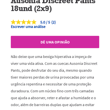
Ausonia Discreet Pants
18und (2x9)
5.0
(2)
5.0
Escrever uma análise
de
5
estrelas,
valor
DÊ UMA OPINIÃO
médio
de
classificação.
Read
Não deixe que uma bexiga hiperativa a impeça de
2
Reviews.
viver uma vida ativa. Com as cuecas Ausonia Discreet
Link
Pants, pode desfrutar do seu dia, mesmo quando
para
a
tiver maiores perdas de urina provocadas por uma
mesma
página.
urgência repentina e necessitar de uma proteção
duradoura. Com um núcleo fino com três camadas
que ajuda a absorver, reter e afastar a humidade e o
odor, além de barreiras duplas que ajudam a evitar