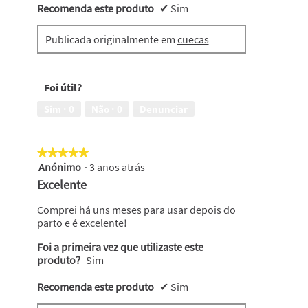
Recomenda este produto
✔
Sim
Publicada originalmente em
cuecas
Foi útil?
Sim ·
0
Não ·
0
Denunciar
★★★★★
★★★★★
Anónimo
·
3 anos atrás
5
em
Excelente
5
estrelas.
Comprei há uns meses para usar depois do
parto e é excelente!
Foi a primeira vez que utilizaste este
produto?
Sim
Recomenda este produto
✔
Sim