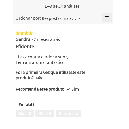
classificação
1–8 de 24 análises
geral
é
≡
Menu
Ordenar por:
Respostas mais recentes
▼
4.8
Se
de
clicar
no
5.
★★★★★
★★★★★
seguinte
Sandra
·
2 meses atrás
4
botão
atualiza
em
Eficiente
o
5
conteúdo
abaixo
estrelas.
Eficaz contra o odor a suor,
Tem um aroma fantástico
Foi a primeira vez que utilizaste este
produto?
Não
Recomenda este produto
✔
Sim
Foi útil?
Sim ·
0
Não ·
0
Denunciar