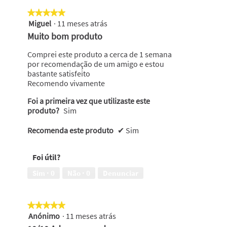
★★★★★
★★★★★
Miguel
·
11 meses atrás
5
em
Muito bom produto
5
estrelas.
Comprei este produto a cerca de 1 semana
por recomendação de um amigo e estou
bastante satisfeito
Recomendo vivamente
Foi a primeira vez que utilizaste este
produto?
Sim
Recomenda este produto
✔
Sim
Foi útil?
Sim ·
0
Não ·
0
Denunciar
★★★★★
★★★★★
Anónimo
·
11 meses atrás
5
em