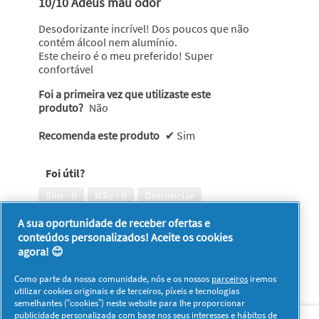
10/10 Adeus mau odor
5
estrelas.
Desodorizante incrível! Dos poucos que não
contém álcool nem alumínio.
Este cheiro é o meu preferido! Super
confortável
Foi a primeira vez que utilizaste este
produto?
Não
Recomenda este produto
✔
Sim
Foi útil?
Sim ·
0
Não ·
0
Denunciar
A sua oportunidade de receber ofertas e
conteúdos personalizados! Aceite os cookies
1–8 de 24 análises
Anterior
◄
Seguinte
►
agora! 😊
Reviews
Reviews
Como parte da nossa comunidade, nós e os nossos
parceiros
iremos
utilizar cookies originais e de terceiros, píxeis e tecnologias
semelhantes (“cookies”) neste website para lhe proporcionar
Sobre nós
Contacto
Visitar www.pg.com
publicidade personalizada com base nos seus interesses e hábitos de