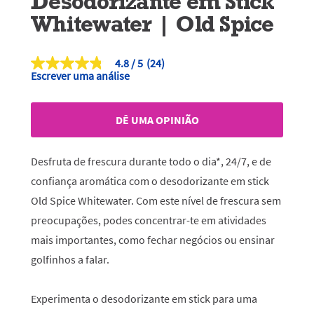
Desodorizante em Stick
Whitewater | Old Spice
4.8
(24)
4.8
Escrever uma análise
de
5
estrelas,
valor
DÊ UMA OPINIÃO
médio
de
classificação.
Read
Desfruta de frescura durante todo o dia*, 24/7, e de
24
Reviews.
confiança aromática com o desodorizante em stick
Link
Old Spice Whitewater. Com este nível de frescura sem
para
a
preocupações, podes concentrar-te em atividades
mesma
página.
mais importantes, como fechar negócios ou ensinar
golfinhos a falar.
Experimenta o desodorizante em stick para uma