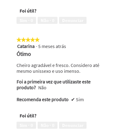
Foi útil?
Sim ·
0
Não ·
0
Denunciar
★★★★★
★★★★★
Catarina
·
5 meses atrás
5
em
Ótimo
5
estrelas.
Cheiro agradável e fresco. Considero até
mesmo unissexo e uso imenso.
Foi a primeira vez que utilizaste este
produto?
Não
Recomenda este produto
✔
Sim
Foi útil?
Sim ·
0
Não ·
0
Denunciar