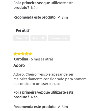
Foi a primeira vez que utilizaste este
produto?
Não
Recomenda este produto
✔
Sim
Foi útil?
Sim ·
0
Não ·
0
Denunciar
★★★★★
★★★★★
Carolina
·
5 meses atrás
5
em
Adoro
5
estrelas.
Adoro. Cheiro fresco e apesar de ser
maioritariamente considerado para homem,
eu considero unissexo e uso.
Foi a primeira vez que utilizaste este
produto?
Não
Recomenda este produto
✔
Sim