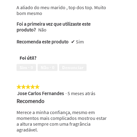
estrelas.
A aliado do meu marido , top dos top. Muito
bom mesmo
Foi a primeira vez que utilizaste este
produto?
Não
Recomenda este produto
✔
Sim
Foi útil?
Sim ·
0
Não ·
0
Denunciar
★★★★★
★★★★★
Jose Carlos Fernandes
·
5 meses atrás
5
em
Recomendo
5
estrelas.
Merece a minha confiança, mesmo em
momentos mais complicados mostrou estar
a altura sempre com uma fragrância
agradável.