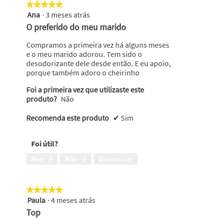
★★★★★
★★★★★
Ana
·
3 meses atrás
5
em
O preferido do meu marido
5
estrelas.
Compramos a primeira vez há alguns meses
e o meu marido adorou. Tem sido o
desodorizante dele desde então. E eu apoio,
porque também adoro o cheirinho
Foi a primeira vez que utilizaste este
produto?
Não
Recomenda este produto
✔
Sim
Foi útil?
Sim ·
0
Não ·
0
Denunciar
★★★★★
★★★★★
Paula
·
4 meses atrás
5
em
Top
5