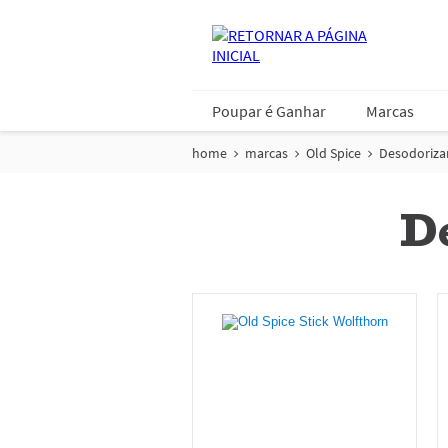
Poupar é Ganhar
Marcas
home
marcas
Old Spice
Desodoriza
De