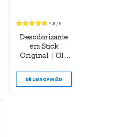
4.8
Desodorizante
em Stick
Original | Old
Spice
DÊ UMA OPINIÃO