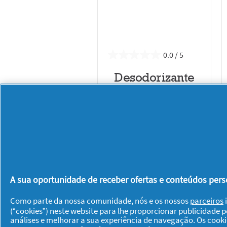
0.0
Desodorizante
em Stick Epic
Legend
DÊ UMA OPINIÃO
A sua oportunidade de receber ofertas e conteúdos perso
Como parte da nossa comunidade, nós e os nossos
parceiros
i
(“cookies”) neste website para lhe proporcionar publicidade 
análises e melhorar a sua experiência de navegação. Os cook