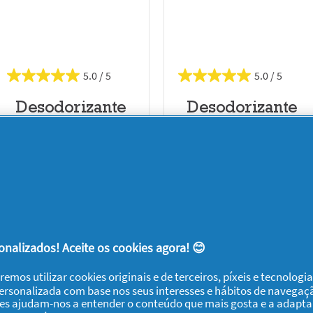
5.0
5.0
Desodorizante
Desodorizante
em Stick
em Stick
Captain
Nightpanther
DÊ UMA OPINIÃO
DÊ UMA OPINIÃO
nalizados! Aceite os cookies agora! 😊
remos utilizar cookies originais e de terceiros, píxeis e tecnolog
personalizada com base nos seus interesses e hábitos de navegaç
ies ajudam-nos a entender o conteúdo que mais gosta e a adapta