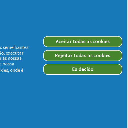
Aceitar todas as cookies
ias semelhantes
ão, executar
Rejeitar todas as cookies
r as nossas
 a nossa
Eu decido
kies
, onde é