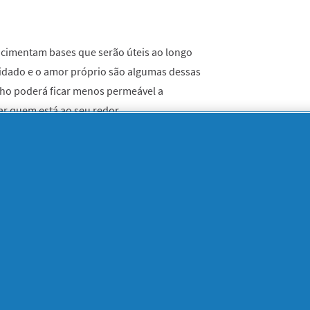
e cimentam bases que serão úteis ao longo
uidado e o amor próprio são algumas dessas
ilho poderá ficar menos permeável a
ar quem está ao seu redor.
re os temas
 uma forma aberta sobre as questões do
e amor próprio podem ser uma boa via para
lver esses mesmos raciocínios e debater
 escola, professores ou outros amigos e
er empático com outras