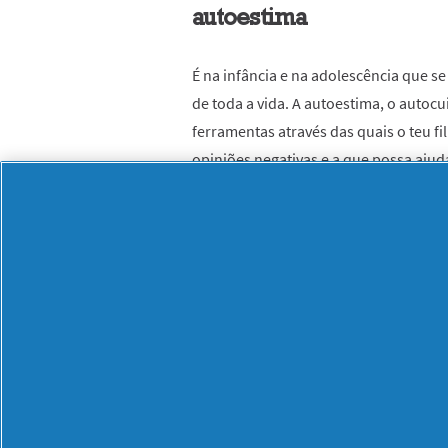
autoestima
É na infância e na adolescência que s
de toda a vida. A autoestima, o autoc
ferramentas através das quais o teu f
opiniões negativas e a que possa ajud
4: Fala abertamente sob
Ter uma comunicação clara e falar de
bullying
, da falta de autoestima ou d
que o teu filho possa também desenvo
estas questões com os seus colegas da
familiares.
5: Educa o teu filho a s