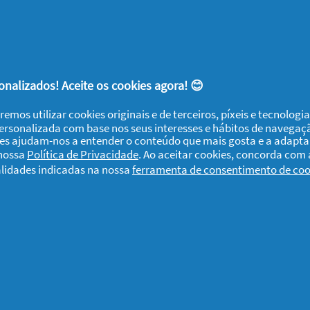
a o
bullying
e se o teu filho sofre deste, é ser
sofrem. É necessário que as crianças que
nalizados! Aceite os cookies agora! 😊
ossam ser o suporte dos colegas ou amigos
remos utilizar cookies originais e de terceiros, píxeis e tecnolog
s mais delicados.
personalizada com base nos seus interesses e hábitos de navegaç
ies ajudam-nos a entender o conteúdo que mais gosta e a adapta
 nossa
Política de Privacidade
. Ao aceitar cookies, concorda com
ectativas do teu filho, esclarece-lhe as
alidades indicadas na nossa
ferramenta de consentimento de coo
que o
bullying
não tenha que ser um
teus e
deixa que a
H&S
cuide do vosso