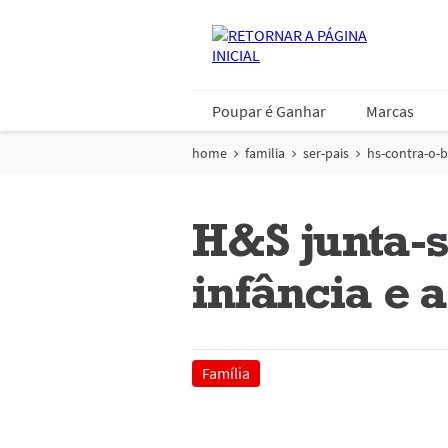
Poupar é Ganhar
Marcas
home
familia
ser-pais
hs-contra-o-b
H&S junta-s
infância e 
Família