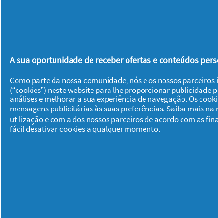
vítimas de bullying
Tão importante como estar alerta par
empático com todos quantos os que o 
A sua oportunidade de receber ofertas e conteúdos perso
não sofrem deste tipo de problemas p
Como parte da nossa comunidade, nós e os nossos
parceiros
i
que estão a passar por estes momento
(“cookies”) neste website para lhe proporcionar publicidade 
análises e melhorar a sua experiência de navegação. Os cook
mensagens publicitárias às suas preferências. Saiba mais na
Vai gerindo os medos, ansiedades e exp
utilização e com a dos nossos parceiros de acordo com as fin
dúvidas e trabalha diariamente para 
fácil desativar cookies a qualquer momento.
problema aí em casa. Cuida de ti, dos 
cabelo
!
Sobre P & G