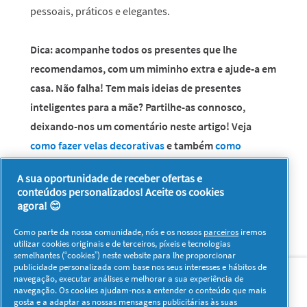
pessoais, práticos e elegantes.
Dica: acompanhe todos os presentes que lhe
recomendamos, com um miminho extra e ajude-a em
casa. Não falha! Tem mais ideias de presentes
inteligentes para a mãe? Partilhe-as connosco,
deixando-nos um comentário neste artigo! Veja
como fazer velas decorativas
e também
como
imprimir fotos em tecido
.
A sua oportunidade de receber ofertas e
conteúdos personalizados! Aceite os cookies
agora! 😊
Como parte da nossa comunidade, nós e os nossos
parceiros
iremos
utilizar cookies originais e de terceiros, píxeis e tecnologias
semelhantes (“cookies”) neste website para lhe proporcionar
Sobre nós
Contacto
Visitar www.pg.com
publicidade personalizada com base nos seus interesses e hábitos de
navegação, executar análises e melhorar a sua experiência de
navegação. Os cookies ajudam-nos a entender o conteúdo que mais
Redes Sociais
gosta e a adaptar as nossas mensagens publicitárias às suas