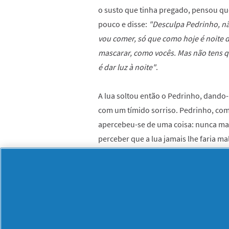
o susto que tinha pregado, pensou que
pouco e disse:
"Desculpa Pedrinho, nã
vou comer, só que como hoje é noite
mascarar, como vocês. Mas não tens q
é dar luz à noite"
.
A lua soltou então o Pedrinho, dando
com um tímido sorriso. Pedrinho, com o
apercebeu-se de uma coisa: nunca mais 
perceber que a lua jamais lhe faria ma
olha e despede-se da lua! E continua a
A abóbora Ernesta
Era uma vez uma abóbora que vivia n
abóboras cultivadas por um senhor c