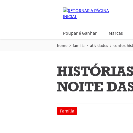
Poupar é Ganhar
Marcas
home
familia
atividades
contos-his
HISTÓRIA
NOITE DA
Família