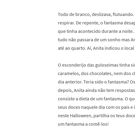
Todo de branco, deslizava, flutuando
respirar. De repente, o fantasma desa
que tinha acontecido durante a noite
tudo não passara de um sonho mas An
até ao quarto. Aí, Anita indicou o loc
O esconderijo das guloseimas tinha si
caramelos, dos chocolates, nem dos c
dia anterior. Teria sido o fantasma?
depois, Anita ainda não tem resposta
consiste a dieta de um fantasma. O que
seus doces naquele dia com os pais e i
neste Halloween, partilha os teus do
um fantasma a comê-los!