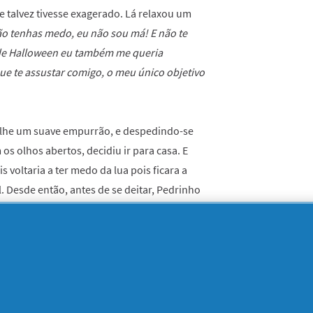
 talvez tivesse exagerado. Lá relaxou um
o tenhas medo, eu não sou má! E não te
 de Halloween eu também me queria
ue te assustar comigo, o meu único objetivo
-lhe um suave empurrão, e despedindo-se
s olhos abertos, decidiu ir para casa. E
voltaria a ter medo da lua pois ficara a
l. Desde então, antes de se deitar, Pedrinho
 fazê-lo!
o campo, no meio de muitas outras
amponês. Chamava-se Ernesta e era a mais