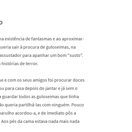
o
na existência de fantasmas e ao aproximar-
queria sair à procura de guloseimas, na
assustador para apanhar um bom "susto".
histórias de terror.
se e com os seus amigos foi procurar doces
u para casa depois do jantar e já sem o
a guardar todos as guloseimas que tinha
o queria partilhá-las com ninguém. Pouco
arulho acordou-a, e de imediato pôs a
o! Aos pés da cama estava nada mais nada