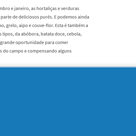
ro e janeiro, as hortaliças e verduras
 parte de deliciosos purés. E podemos ainda
o, grelo, aipo e couve-flor. Esta é também a
tipos, da abóbora, batata doce, cebola,
a grande oportunidade para comer
es do campo e compensando alguns
rde temos a couve, endívias, acelga, e
margas com as temperaturas frias. Endívias
 nozes ou amêndoas; erva-doce com
m molho de mostarda, são pratos deliciosos
r.