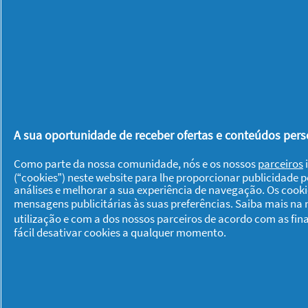
Frutas
As frutas de inverno chegam carregada
como as laranjas, clementinas, limões,
para desfrutar das uvas, das bananas
abacaxis e abacates. Os frutos secos 
A sua oportunidade de receber ofertas e conteúdos perso
atingem a maturidade nestes meses de
Como parte da nossa comunidade, nós e os nossos
parceiros
i
(“cookies”) neste website para lhe proporcionar publicidade 
Gostou deste artigo? Deixe-nos um co
análises e melhorar a sua experiência de navegação. Os cook
algumas outras receitas como "
Creme 
mensagens publicitárias às suas preferências. Saiba mais na
e "
Estufado de perú com vinho tinto e
utilização e com a dos nossos parceiros de acordo com as fin
fácil desativar cookies a qualquer momento.
mel e limão
.