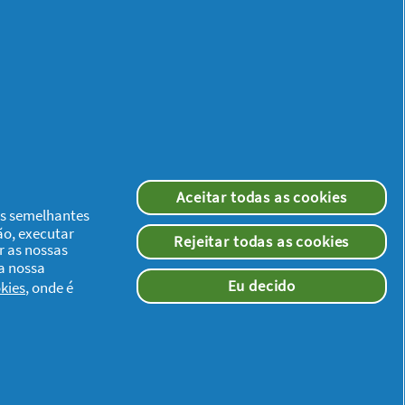
Aceitar todas as cookies
ias semelhantes
ão, executar
Rejeitar todas as cookies
r as nossas
 a nossa
Eu decido
kies
, onde é