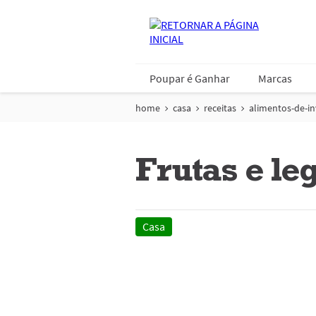
Poupar é Ganhar
Marcas
home
casa
receitas
alimentos-de-i
Frutas e le
Casa