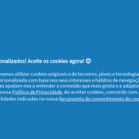
s de vitaminas, especialmente os citrinos,
 limas e toranjas. É também a altura ideal
 e romãs, marmelos, anonas, caquis e maçãs,
de colheita (amêndoas, nozes, castanhas)
nalizados! Aceite os cookies agora! 😊
 inverno.
remos utilizar cookies originais e de terceiros, píxeis e tecnolog
personalizada com base nos seus interesses e hábitos de navegaç
mentário! Talvez lhe interesse conhecer
ies ajudam-nos a entender o conteúdo que mais gosta e a adapta
de Abóbora, espinafres frescos e salsa
"
 nossa
Política de Privacidade
. Ao aceitar cookies, concorda com
 salva
" ou
Carne de porco com cominhos,
alidades indicadas na nossa
ferramenta de consentimento de coo