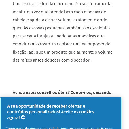
Uma escova redonda e pequena é a sua ferramenta
ideal, uma vez que prende bem cada madeixa de
cabelo e ajuda-a a criar volume exatamente onde
quer. As escovas pequenas também são excelentes
para secar a franja ou modelar as madeixas que
emolduram o rosto. Para obter um maior poder de
fixação, aplique um produto que aumente o volume
das raízes antes de secar com o secador.
Achou estes conselhos úteis? Conte-nos, deixando
um comentário a seguir e
espreite a secção de h&s
,
A sua oportunidade de receber ofertas e
há novas ideias à sua espera!
conteúdos personalizados! Aceite os cookies
agora! 😊
Como parte da nossa comunidade, nós e os nossos
parceiros
iremos