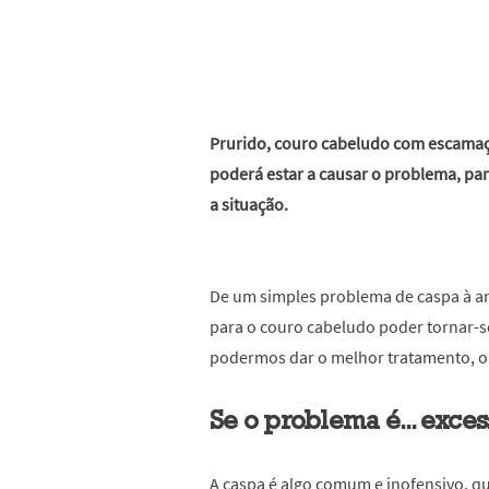
Prurido, couro cabeludo com escamaç
poderá estar a causar o problema, pa
a situação.
De um simples problema de caspa à an
para o couro cabeludo poder tornar-s
podermos dar o melhor tratamento, o 
Se o problema é... exce
A caspa é algo comum e inofensivo, qu