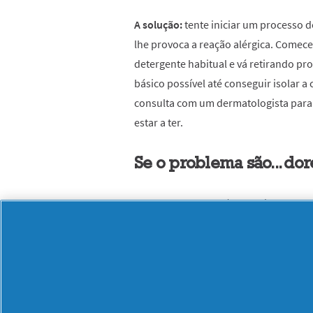
A solução:
tente iniciar um processo d
lhe provoca a reação alérgica. Comece
detergente habitual e vá retirando pro
básico possível até conseguir isolar a
consulta com um dermatologista para 
estar a ter.
Se o problema são... do
As dores de cabeça (quer sejam leves,
incomodativas enxaquecas) podem ser
pressão no couro cabeludo. O stresse
couro cabeludo com prurido e irritação
conseguiram chegar a uma conclusão q
e a sensação de prurido no couro cab