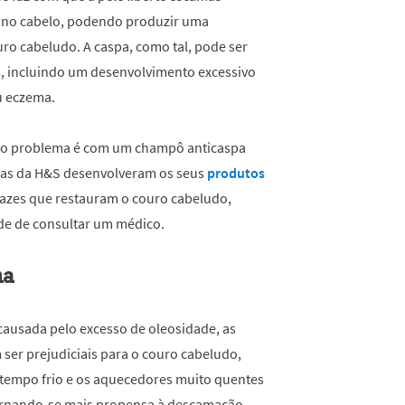
s no cabelo, podendo produzir uma
ro cabeludo. A caspa, como tal, pode ser
, incluindo um desenvolvimento excessivo
u eczema.
r o problema é com um champô anticaspa
istas da H&S desenvolveram os seus
produtos
icazes que restauram o couro cabeludo,
de de consultar um médico.
ma
ausada pelo excesso de oleosidade, as
ser prejudiciais para o couro cabeludo,
 tempo frio e os aquecedores muito quentes
ornando-se mais propensa à descamação.