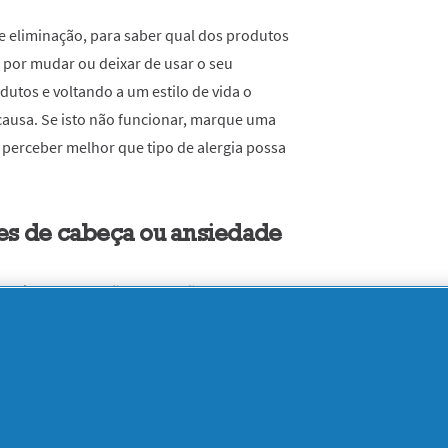
e eliminação, para saber qual dos produtos
 por mudar ou deixar de usar o seu
dutos e voltando a um estilo de vida o
 causa. Se isto não funcionar, marque uma
perceber melhor que tipo de alergia possa
res de cabeça ou ansiedade
 devidas a alterações de tensão ou as
 acompanhadas por sensibilidade, dor e
 e a ansiedade podem ser a causa de um
. As investigações científicas ainda não
uanto à possível relação entre a ansiedade
eludo, embora uma das possibilidades