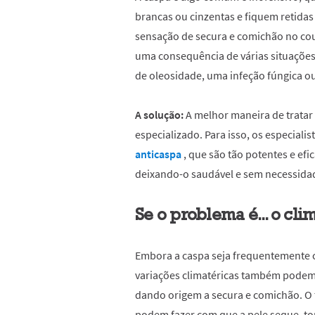
brancas ou cinzentas e fiquem retida
sensação de secura e comichão no cou
uma consequência de várias situações
de oleosidade, uma infeção fúngica o
A solução:
A melhor maneira de trata
especializado. Para isso, os especial
anticaspa
, que são tão potentes e ef
deixando-o saudável e sem necessida
Se o problema é... o cli
Embora a caspa seja frequentemente c
variações climatéricas também podem 
dando origem a secura e comichão. O
podem fazer com que a pele seque, t