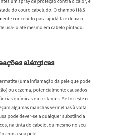
ntes um spray de proteção contra o calor, é
fastada do couro cabeludo. O champô
H&S
amente concebido para ajudá-la e deixa o
ode usá-lo até mesmo em cabelo pintado.
reações alérgicas
dermatite (uma inflamação da pele que pode
ção) ou eczema, potencialmente causados
ncias químicas ou irritantes. Se for este o
reçam algumas manchas vermelhas à volta
usa pode dever-se a qualquer substância
cos, na tinta do cabelo, ou mesmo no seu
ão com a sua pele.