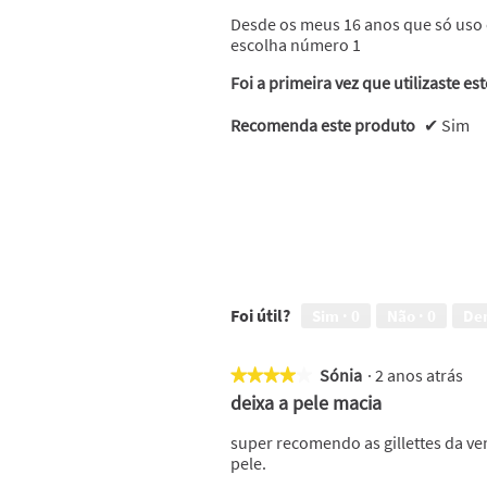
5
Desde os meus 16 anos que só uso e
estrelas.
escolha número 1
Foi a primeira vez que utilizaste es
Recomenda este produto
✔
Sim
Foi útil?
Sim ·
0
Não ·
0
De
Sónia
·
2 anos atrás
★★★★★
★★★★★
4
deixa a pele macia
em
5
super recomendo as gillettes da v
estrelas.
pele.