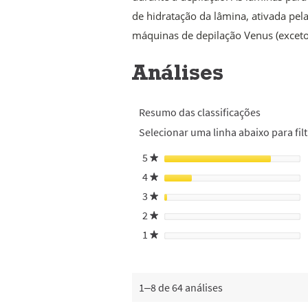
de hidratação da lâmina, ativada pel
máquinas de depilação Venus (exceto
Análises
Resumo das classificações
Selecionar uma linha abaixo para filt
5
estrelas
★
4
estrelas
★
3
estrelas
★
2
estrelas
★
1
estrelas
★
1–8 de 64 análises