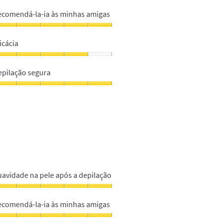
uavidade
a
ecomendá-la-ia às minhas amigas
ele
pós
ecomendá-
-
icácia
epilação,
s
icácia,
m
inhas
epilação segura
migas,
m
epilação
m
egura,
m
uavidade na pele após a depilação
uavidade
a
ecomendá-la-ia às minhas amigas
ele
pós
ecomendá-