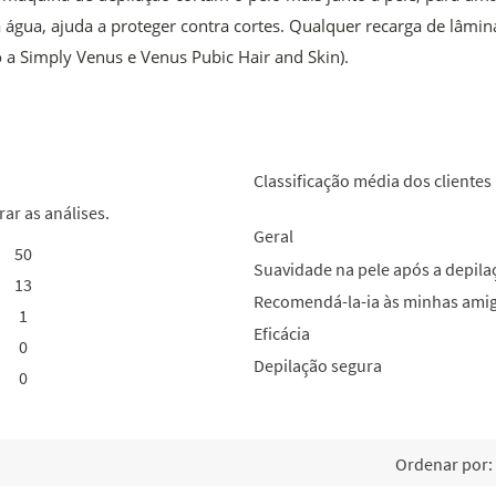
a água, ajuda a proteger contra cortes. Qualquer recarga de lâmi
 a Simply Venus e Venus Pubic Hair and Skin).
Classificação média dos clientes
rar as análises.
Geral
50
50 análises com 5 estrelas.
Selecionar para filtrar análises com 5 estrelas.
Suavidade na pele após a depila
13
13 análises com 4 estrelas.
Selecionar para filtrar análises com 4 estrelas.
Recomendá-la-ia às minhas ami
1
1 análise com 3 estrelas.
Selecionar para filtrar análises com 3 estrelas.
Eficácia
0
0 análises com 2 estrelas.
Selecionar para filtrar análises com 2 estrelas.
Depilação segura
0
0 análises com 1 estrela.
Selecionar para filtrar análises com 1 estrela.
Ordenar por: