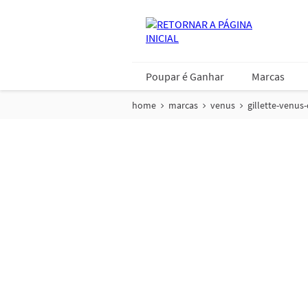
Poupar é Ganhar
Marcas
home
marcas
venus
gillette-venu