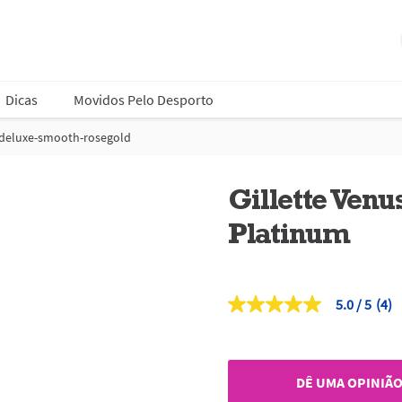
Dicas
Movidos Pelo Desporto
s-deluxe-smooth-rosegold
Gillette Ven
Platinum
5.0
(4)
5.0
de
5
estrelas,
valor
DÊ UMA OPINIÃ
médio
de