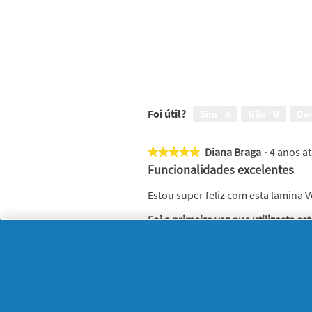
Foi útil?
Sim ·
0
Não ·
0
De
Diana Braga
·
4 anos a
★★★★★
★★★★★
5
Funcionalidades excelentes
em
5
Estou super feliz com esta lamina 
estrelas.
Foi a primeira vez que utilizaste es
Recomenda este produto
✔
Sim