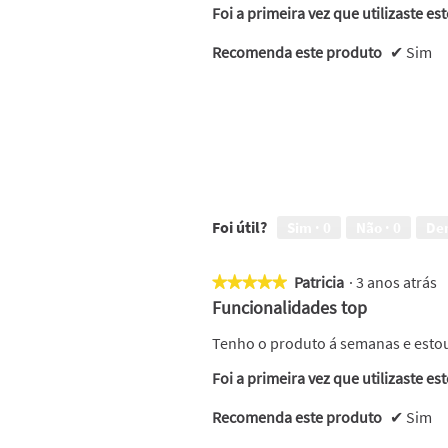
Foi a primeira vez que utilizaste es
Recomenda este produto
✔
Sim
Foi útil?
Sim ·
0
Não ·
0
De
Patricia
·
3 anos atrás
★★★★★
★★★★★
5
Funcionalidades top
em
5
Tenho o produto á semanas e estou
estrelas.
Foi a primeira vez que utilizaste es
Recomenda este produto
✔
Sim