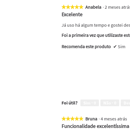
Anabela
·
2 meses atr
★★★★★
★★★★★
5
Excelente
em
5
Já uso há algum tempo e gostei des
estrelas.
Foi a primeira vez que utilizaste es
Recomenda este produto
✔
Sim
Foi útil?
Sim ·
0
Não ·
0
De
Bruna
·
4 meses atrás
★★★★★
★★★★★
5
Funcionalidade excelentíssima
em