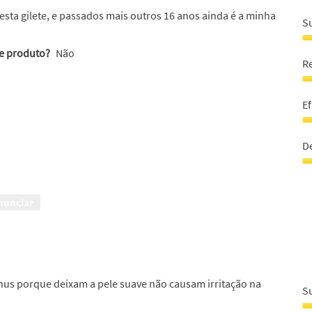
sta gilete, e passados mais outros 16 anos ainda é a minha
S
S
te produto?
Não
n
R
p
a
R
a
la
Ef
d
ia
5
à
Ef
e
m
5
D
5
a
e
5
5
D
e
s
5
5
nunciar
e
5
enus porque deixam a pele suave não causam irritação na
S