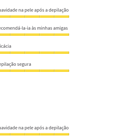
uavidade na pele após a depilação
uavidade
a
ecomendá-la-ia às minhas amigas
ele
pós
ecomendá-
-
icácia
epilação,
s
icácia,
m
inhas
epilação segura
migas,
m
epilação
m
egura,
m
uavidade na pele após a depilação