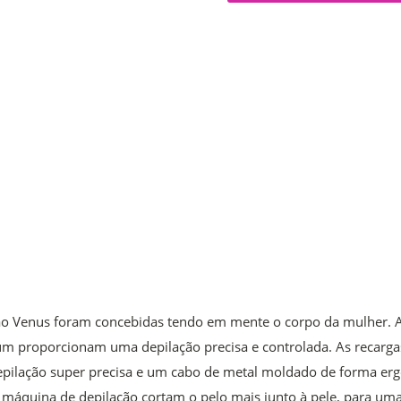
classificação.
Read
4
Reviews.
Link
para
a
mesma
página.
ão Venus foram concebidas tendo em mente o corpo da mulher. 
m proporcionam uma depilação precisa e controlada. As recarga
epilação super precisa e um cabo de metal moldado de forma e
a máquina de depilação cortam o pelo mais junto à pele, para u