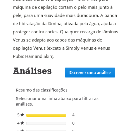
máquina de depilação cortam o pelo mais junto à
pele, para uma suavidade mais duradoura. A banda
de hidratação da lâmina, ativada pela água, ajuda a
proteger contra cortes. Qualquer recarga de lâminas
Venus se adapta aos cabos das máquinas de
depilação Venus (exceto a Simply Venus e Venus
Pubic Hair and Skin).
Análises
Escrever uma análise
.
Esta
ação
irá
Resumo das classificações
redirecion
Selecionar uma linha abaixo para filtrar as
lo
análises.
para
a
5
estrelas
4
4 análises com 5 estrelas.
Selecionar para filtrar anális
★
página
de
4
estrelas
0
0 análises com 4 estrelas.
Selecionar para filtrar anális
★
início