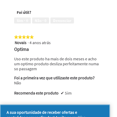
em
segura,
5
5
Foi útil?
em
5
Sim ·
0
Não ·
0
Denunciar
★★★★★
★★★★★
Novais
·
4 anos atrás
5
em
Optima
5
estrelas.
Uso este produto ha mais de dois meses e acho
um optimo produto desliza perfeitamente numa
so passagem
Foi a primeira vez que utilizaste este produto?
Não
Recomenda este produto
✔
Sim
Foi útil?
A sua oportunidade de receber ofertas e
Sim ·
0
Não ·
0
Denunciar