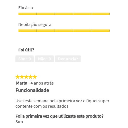
após
Recomendá-
a
la-
Eficácia
depilação,
ia
5
às
Eficácia,
em
minhas
5
Depilação segura
5
amigas,
em
5
5
Depilação
em
segura,
5
5
Foi útil?
em
5
Sim ·
0
Não ·
0
Denunciar
★★★★★
★★★★★
Marta
·
4 anos atrás
5
em
Funcionalidade
5
estrelas.
Usei esta semana pela primeira vez e fiquei super
contente com os resultados
Foi a primeira vez que utilizaste este produto?
Sim