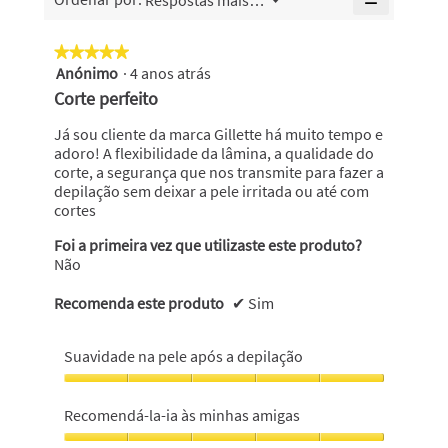
de
▼
é
é
Se
5.
5
5
clicar
no
de
de
★★★★★
★★★★★
seguinte
5.
5.
Anónimo
·
4 anos atrás
5
botão
atualiza
em
Corte perfeito
o
5
conteúdo
abaixo
estrelas.
Já sou cliente da marca Gillette há muito tempo e
adoro! A flexibilidade da lâmina, a qualidade do
corte, a segurança que nos transmite para fazer a
depilação sem deixar a pele irritada ou até com
cortes
Foi a primeira vez que utilizaste este produto?
Não
Recomenda este produto
✔
Sim
Suavidade na pele após a depilação
Suavidade
na
Recomendá-la-ia às minhas amigas
pele