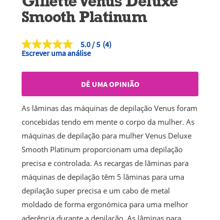
Gillette Venus Deluxe
Smooth Platinum
5.0
(4)
5.0
Escrever uma análise
de
5
estrelas,
valor
DÊ UMA OPINIÃO
médio
de
classificação.
As lâminas das máquinas de depilação Venus foram
Read
4
concebidas tendo em mente o corpo da mulher. As
Reviews.
Link
máquinas de depilação para mulher Venus Deluxe
para
Smooth Platinum proporcionam uma depilação
a
mesma
precisa e controlada. As recargas de lâminas para
página.
máquinas de depilação têm 5 lâminas para uma
depilação super precisa e um cabo de metal
moldado de forma ergonómica para uma melhor
aderência durante a depilação. As lâminas para