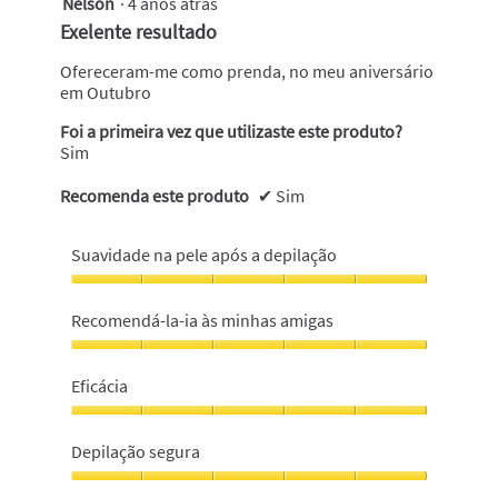
Nelson
·
4 anos atrás
5
em
Exelente resultado
5
estrelas.
Ofereceram-me como prenda, no meu aniversário
em Outubro
Foi a primeira vez que utilizaste este produto?
Sim
Recomenda este produto
✔
Sim
Suavidade na pele após a depilação
Suavidade
na
Recomendá-la-ia às minhas amigas
pele
após
Recomendá-
a
la-
Eficácia
depilação,
ia
5
às
Eficácia,
em
minhas
5
Depilação segura
5
amigas,
em
5
5
Depilação