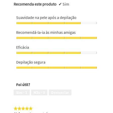
Recomenda este produto
✔
Sim
Suavidade na pele após a depilação
Suavidade
na
Recomendá-la-ia às minhas amigas
pele
após
Recomendá-
a
la-
Eficácia
depilação,
ia
4
às
Eficácia,
em
minhas
4
Depilação segura
5
amigas,
em
5
5
Depilação
em
segura,
5
5
Foi útil?
em
5
Sim ·
1
Não ·
0
Denunciar
★★★★★
★★★★★