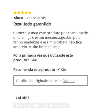
★★★★★
★★★★★
Aluca
·
3 anos atrás
5
em
Resultado garantido
5
estrelas.
Comecei a usar este produto por conselho de
uma amiga e estou mesmo.a.gostar, pois
tenho madeixas e assim.o cabelo.não.fica
amarelo. Muito bom mesmo
Foi a primeira vez que utilizaste este
produto?
Sim
Recomenda este produto
✔
Sim
Publicada originalmente em
Violeta
Foi útil?
Sim ·
0
Não ·
0
Denunciar