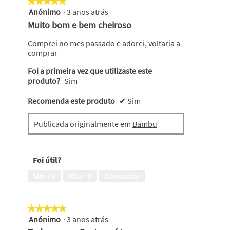
★★★★★
★★★★★
Anónimo
·
3 anos atrás
5
em
Muito bom e bem cheiroso
5
estrelas.
Comprei no mes passado e adorei, voltaria a
comprar
Foi a primeira vez que utilizaste este
produto?
Sim
Recomenda este produto
✔
Sim
Publicada originalmente em
Bambu
Foi útil?
Sim ·
0
Não ·
0
Denunciar
★★★★★
★★★★★
Anónimo
·
3 anos atrás
5
em