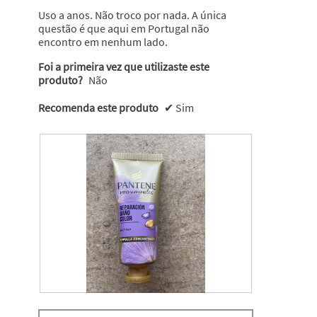
estrelas.
Uso a anos. Não troco por nada. A única
questão é que aqui em Portugal não
encontro em nenhum lado.
Foi a primeira vez que utilizaste este
produto?
Não
Recomenda este produto
✔
Sim
M
F
i
o