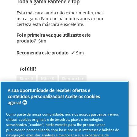
Toda a gama Pantene é top
5
estrelas.
Esta máscara ainda não experimentei, mas
uso a gama Pantene há muitos anos e com
certeza esta máscara é excelente.
Foi a primeira vez que utilizaste este
produto?
Sim
Recomenda este produto
✔
Sim
Foi útil?
Sim ·
0
Não ·
0
Denunciar
A sua oportunidade de receber ofertas e
conteúdos personalizados! Aceite os cookies
1–8 de 152 análises
Anterior
◄
Seguinte
►
agora! 😊
Reviews
Reviews
Como parte da nossa comunidade, nós e os nossos
parceiros
iremos
utilizar cookies originais e de terceiros, píxeis e tecnologias
semelhantes (“cookies”) neste website para lhe proporcionar
Sobre nós
Contacto
Visitar www.pg.com
publicidade personalizada com base nos seus interesses e hábitos de
navegação, executar análises e melhorar a sua experiência de