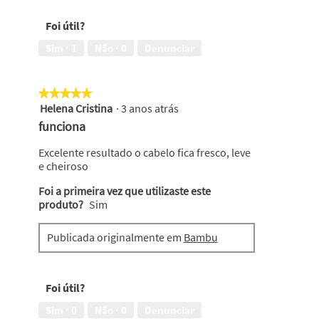
i
r
Foi útil?
u
m
Sim ·
1
Não ·
0
Denunciar
a
j
a
★★★★★
★★★★★
n
Helena Cristina
·
3 anos atrás
e
5
l
em
funciona
a
5
m
estrelas.
Excelente resultado o cabelo fica fresco, leve
o
e cheiroso
d
Foi a primeira vez que utilizaste este
a
produto?
l
Sim
.
Publicada originalmente em
Bambu
Foi útil?
Sim ·
0
Não ·
0
Denunciar