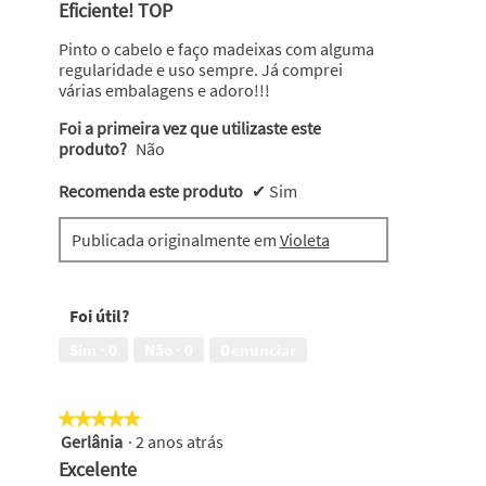
em
Eficiente! TOP
o
5
conteúdo
abaixo
estrelas.
Pinto o cabelo e faço madeixas com alguma
regularidade e uso sempre. Já comprei
várias embalagens e adoro!!!
Foi a primeira vez que utilizaste este
produto?
Não
Recomenda este produto
✔
Sim
Publicada originalmente em
Violeta
Foi útil?
Sim ·
0
Não ·
0
Denunciar
★★★★★
★★★★★
Gerlânia
·
2 anos atrás
5
em
Excelente
5