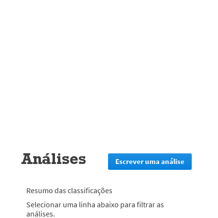
Análises
Escrever uma análise
.
Esta
ação
irá
Resumo das classificações
redirecion
Selecionar uma linha abaixo para filtrar as
lo
análises.
para