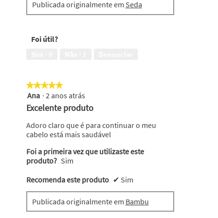
Publicada originalmente em
Seda
n
t
h
o
a
g
u
r
Foi útil?
l
a
t
f
Sim ·
0
Não ·
1
Denunciar
i
i
m
a
a
E
★★★★★
★★★★★
a
s
Ana
·
2 anos atrás
5
m
t
em
Excelente produto
p
a
5
o
a
estrelas.
Adoro claro que é para continuar o meu
l
c
cabelo está mais saudável
a
ç
😭
ã
Foi a primeira vez que utilizaste este
o
produto?
Sim
i
r
Recomenda este produto
✔
Sim
á
a
b
Publicada originalmente em
Bambu
r