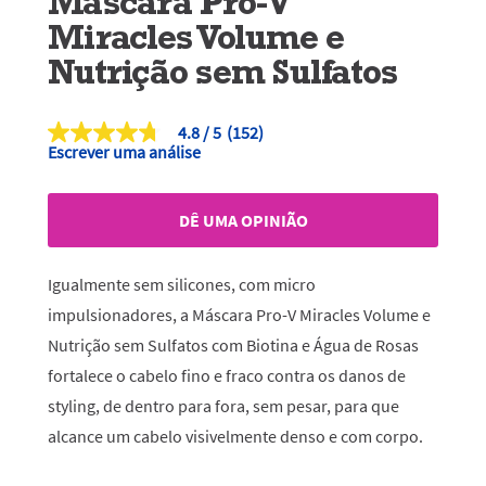
Máscara Pro-V
Miracles Volume e
Nutrição sem Sulfatos
4.8
(152)
4.8
Escrever uma análise
de
5
estrelas,
valor
DÊ UMA OPINIÃO
médio
de
classificação.
Read
Igualmente sem silicones, com micro
152
Reviews.
impulsionadores, a Máscara Pro-V Miracles
Volume e
Link
Nutrição sem Sulfatos com Biotina e Água de Rosas
para
a
fortalece o cabelo fino e fraco contra os danos de
mesma
página.
styling, de dentro para fora, sem pesar, para que
alcance um cabelo visivelmente denso e com corpo.