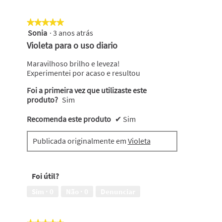
★★★★★
★★★★★
Sonia
·
3 anos atrás
5
em
Violeta para o uso diario
5
estrelas.
Maravilhoso brilho e leveza!
Experimentei por acaso e resultou
Foi a primeira vez que utilizaste este
produto?
Sim
Recomenda este produto
✔
Sim
Publicada originalmente em
Violeta
Foi útil?
Sim ·
0
Não ·
0
Denunciar