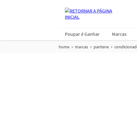
Poupar é Ganhar
Marcas
home
marcas
pantene
condicionad