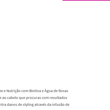
classificação.
Read
152
Reviews.
Link
para
a
mesma
página.
e e Nutrição com Biotina e Água de Rosas
e ao cabelo que procuras com resultados
ontra danos de styling através da infusão de