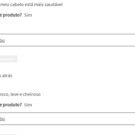
 meu cabelo está mais saudável
te produto?
Sim
bu
nunciar
s atrás
esco, leve e cheiroso
te produto?
Sim
bu