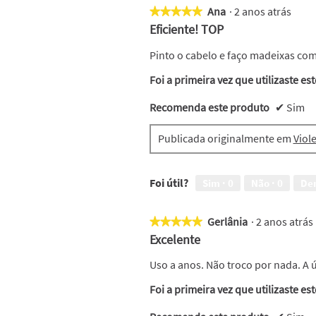
Ana
·
2 anos atrás
★★★★★
★★★★★
5
Eficiente! TOP
em
5
Pinto o cabelo e faço madeixas co
estrelas.
Foi a primeira vez que utilizaste es
Recomenda este produto
✔
Sim
Publicada originalmente em
Viol
Foi útil?
Sim ·
0
Não ·
0
De
Gerlânia
·
2 anos atrá
★★★★★
★★★★★
5
Excelente
em
5
Uso a anos. Não troco por nada. A
estrelas.
Foi a primeira vez que utilizaste es