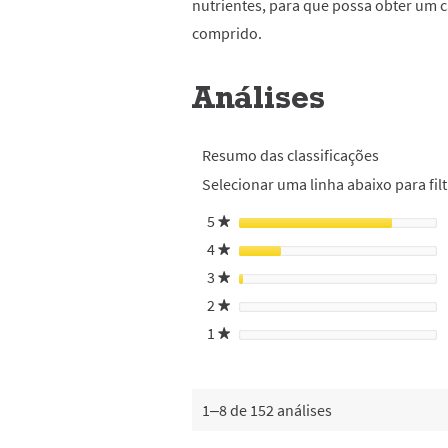
nutrientes, para que possa obter um c
comprido.
Análises
Resumo das classificações
Selecionar uma linha abaixo para filt
5
estrelas
★
4
estrelas
★
3
estrelas
★
2
estrelas
★
1
estrelas
★
1–8 de 152 análises