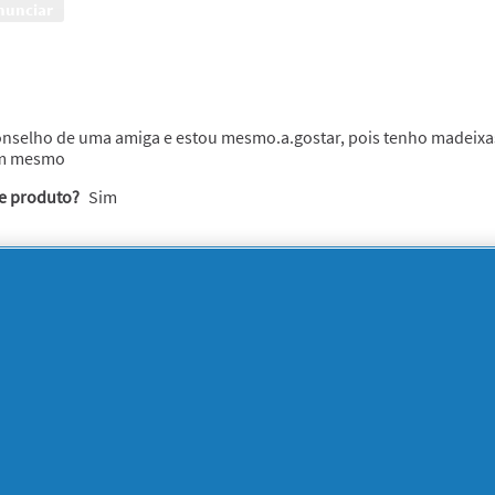
nunciar
onselho de uma amiga e estou mesmo.a.gostar, pois tenho madeixa
om mesmo
te produto?
Sim
eta
nunciar