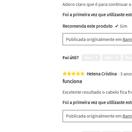
a
s
5
Adoro claro que é para continuar o
m
t
estrelas.
p
a
Foi a primeira vez que utilizaste es
o
a
l
c
Recomenda este produto
✔
Sim
a
ç
😭
ã
Publicada originalmente em
Bam
o
i
r
Foi útil?
Sim ·
1
Não ·
0
De
á
a
b
Helena Cristina
·
3 ano
★★★★★
★★★★★
r
5
funciona
i
em
r
5
Excelente resultado o cabelo fica fr
u
estrelas.
m
Foi a primeira vez que utilizaste es
a
j
a
Publicada originalmente em
Bam
n
e
l