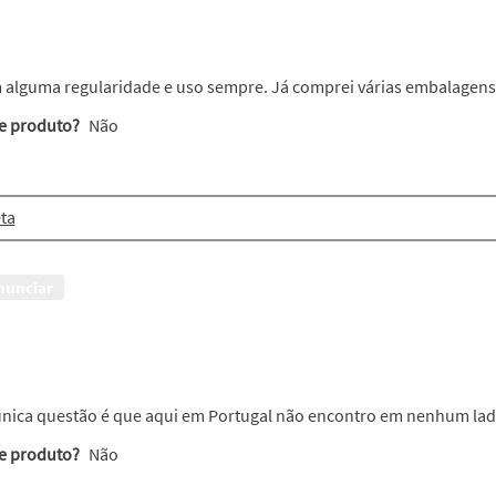
m alguma regularidade e uso sempre. Já comprei várias embalagens
te produto?
Não
eta
nunciar
s
 única questão é que aqui em Portugal não encontro em nenhum lad
te produto?
Não